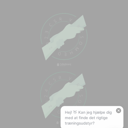
Chat med os
Svar inden for sekunder
🏋️
Hej! Hvad kan jeg hjælpe med?
Stil mig et spørgsmål om vores produkter,
levering eller returnering — jeg er klar!
🚚
Hvad koster fragt, og hvor hurtigt leverer I?
📦
Har I gratis fragt?
❤️
Kan I lave et tilbud?
Hej! 👋 Kan jeg hjælpe dig
med at finde det rigtige
træningsudstyr?