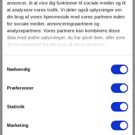
annoncer, til at vise dig funktioner til sociale medier og til
VIND 2 VALGFRIE HÅNDVÆGTE 💥
at analysere vores trafik. Vi deler også oplysninger om
Tilmeld dig nyhedsbrevet og deltag i
Email
din brug af vores hjemmeside med vores partnere inden
TILMELD
konkurrencen om 2 valgfrie
for sociale medier, annonceringspartnere og
analysepartnere. Vores partnere kan kombinere disse
håndvægte. (
Vælg selv vægten –
SHOWROOM & AFHENTNING
data med andre oplysninger, du har givet dem, eller som
maks. 1.000 kr.)
de har indsamlet fra din brug af deres tjenester.
Navn
Man-tors: 08:30 - 15:30
Samtykkevalg
Fredag: 08:30 - 15:00
Email
Nødvendig
Helligdage: Lukket
Showroomet er åbent i samme periode. Kontakt os
gerne inden besøg.
Præferencer
Du kan kontakte os på mail
kundeservice@fitness360.dk, som vi besvarer inden
Statistik
for 2 hverdage.
Marketing
Deltag i konkurrencen