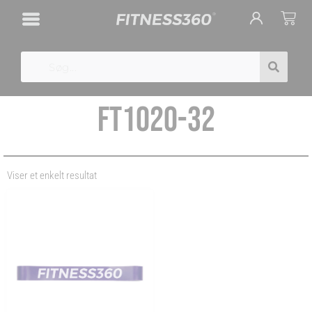
Gå
Cart
til
indholdet
Search
FT1020-32
Viser et enkelt resultat