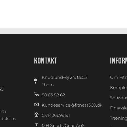
KONTAKT
INFOR
Knudlundvej 24, 8653
Om Fitn
Them
Komplet
30
88 63 88 62
0
Showr
Kundeservice@fitness360.dk
Finansi
t i
CVR 36699191
Træning
takt os
MH Sports Gear ApS