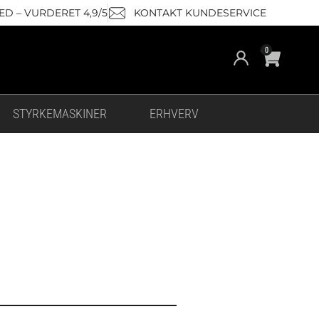
D – VURDERET 4,9/5
KONTAKT KUNDESERVICE
Cart
0
STYRKEMASKINER
ERHVERV