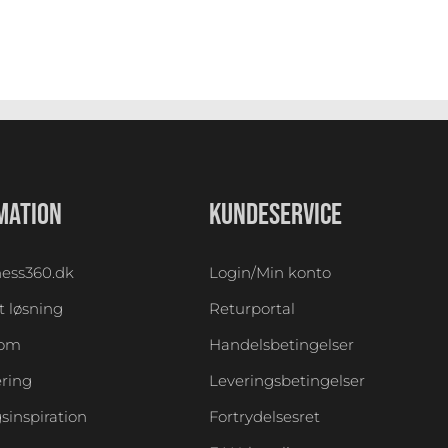
MATION
KUNDESERVICE
ess360.dk
Login/Min konto
 løsning
Returportal
oom
Handelsbetingelser
ering
Leveringsbetingelser
sinspiration
Fortrydelsesret