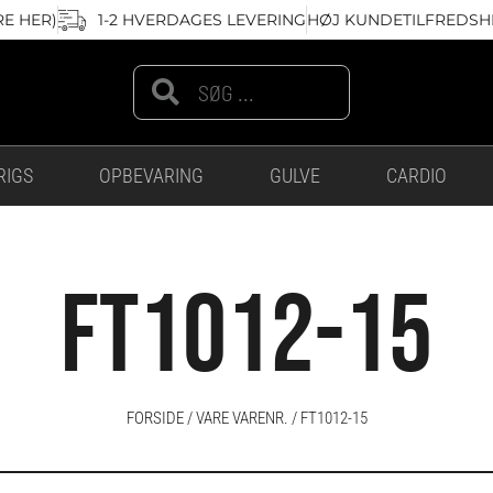
RE HER)
1-2 HVERDAGES LEVERING
HØJ KUNDETILFREDSHE
Search
Search
RIGS
OPBEVARING
GULVE
CARDIO
FT1012-15
FORSIDE
/ VARE VARENR. / FT1012-15