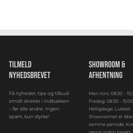
TILMELD
SHOWROOM &
NYHEDSBREVET
AFHENTNING
Få nyheder, tips og tilbud
Man-tors: 08:30 - 15:
smidt direkte i indbakken
Fredag: 08:30 - 15:0
– før alle andre. Ingen
Helligdage: Lukket
spam, kun styrke!
Showroomet er åben
samme periode. Kon
gerne inden besøg.