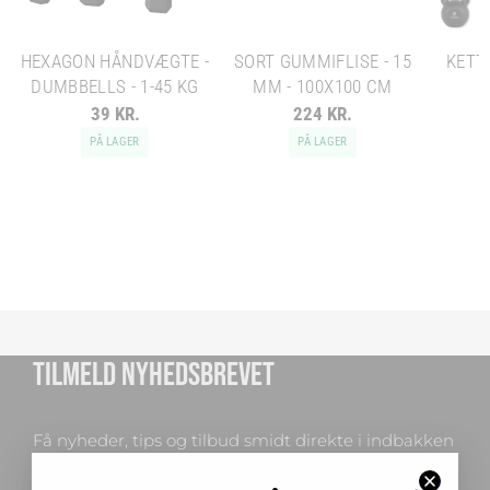
HEXAGON HÅNDVÆGTE -
SORT GUMMIFLISE - 15
KETTL
DUMBBELLS - 1-45 KG
MM - 100X100 CM
39 KR.
224 KR.
PÅ LAGER
PÅ LAGER
TILMELD NYHEDSBREVET
Få nyheder, tips og tilbud smidt direkte i indbakken
– før alle andre. Ingen spam, kun styrke!