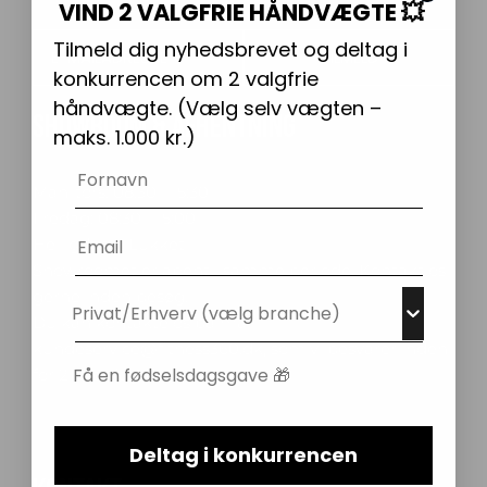
VIND 2 VALGFRIE HÅNDVÆGTE 💥
Email
Tilmeld dig nyhedsbrevet og deltag i
TILMELD
konkurrencen om 2 valgfrie
håndvægte. (
Vælg selv vægten –
SHOWROOM & AFHENTNING
maks. 1.000 kr.)
Navn
Man-tors: 08:30 - 15:30
Fredag: 08:30 - 15:00
Email
Helligdage: Lukket
Showroomet er åbent i samme periode. Kontakt os
gerne inden besøg.
Du kan kontakte os på mail
kundeservice@fitness360.dk, som vi besvarer inden
for 2 hverdage.
Deltag i konkurrencen