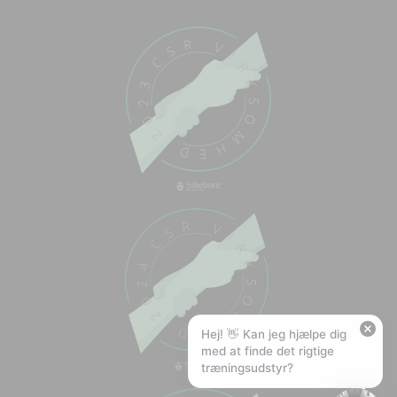
Chat med os
Svar inden for sekunder
🏋️
Hej! Hvad kan jeg hjælpe med?
Stil mig et spørgsmål om vores produkter,
levering eller returnering — jeg er klar!
🚚
Hvad koster fragt, og hvor hurtigt leverer I?
📦
Har I gratis fragt?
❤️
Kan I lave et tilbud?
Hej! 👋 Kan jeg hjælpe dig
med at finde det rigtige
træningsudstyr?