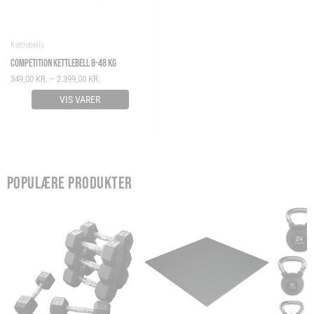
Kettlebells
COMPETITION KETTLEBELL 8-48 KG
349,00
KR.
–
2.399,00
KR.
VIS VARER
POPULÆRE PRODUKTER