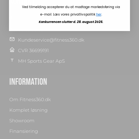
KONTAKT
Ved tilmelding accepterer du at modtage markedsføring via
e-mail. Læs vores privatlivspolitik
her
.
Knudlundvej 24, 8653 Them
Konkurrencen slutter d. 28. august 2026.
88 63 88 62
Kundeservice@fitness360.dk
CVR 36699191
MH Sports Gear ApS
INFORMATION
Om Fitness360.dk
Komplet løsning
Showroom
Finansiering