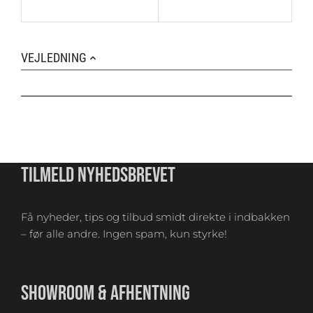
VEJLEDNING
TILMELD NYHEDSBREVET
Få nyheder, tips og tilbud smidt direkte i indbakken
– før alle andre. Ingen spam, kun styrke!
SHOWROOM & AFHENTNING