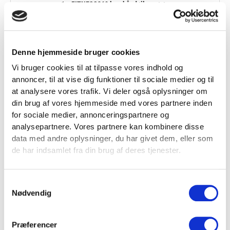
1 × FITNESS360 logobånd til vægtstang -
price
price
Bubblegum Pink
was:
is:
49,00
kr.
0,00
kr.
På lager:
På lager
49,00 kr..
0,00 kr..
Original
Current
Denne hjemmeside bruger cookies
1 × FITNESS360 logobånd til vægtstang -
price
price
Vi bruger cookies til at tilpasse vores indhold og
Electric Neon
was:
is:
annoncer, til at vise dig funktioner til sociale medier og til
49,00
kr.
0,00
kr.
På lager:
På lager
49,00 kr..
0,00 kr..
at analysere vores trafik. Vi deler også oplysninger om
din brug af vores hjemmeside med vores partnere inden
Original
Current
1 × FITNESS360 logobånd til vægtstang -
for sociale medier, annonceringspartnere og
price
price
Sunny Yellow
analysepartnere. Vores partnere kan kombinere disse
was:
is:
49,00
kr.
0,00
kr.
På lager:
På lager
data med andre oplysninger, du har givet dem, eller som
49,00 kr..
0,00 kr..
de har indsamlet fra din brug af deres tjenester.
VÆLG VÆGTSKIVER (mindst 4 stk.)
Apex
Samtykkevalg
Apex Bumper
Nødvendig
Bumper
Plate Sort - 5
Plate
Kg
Sort
269,00
kr.
Præferencer