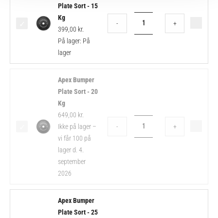
Bumper
Plate Sort - 15
Plate
Kg
-
+
Sort
399,00
kr.
-
På lager:
På
15
lager
Kg
antal
Apex
Apex Bumper
Bumper
Plate Sort - 20
Plate
Kg
Sort
649,00
kr.
-
Ikke på lager –
-
+
20
vi får 100 på
Kg
lager d. 4.
antal
september
2026
Apex
Apex Bumper
Bumper
Plate Sort - 25