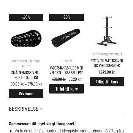
Price
Original
Current
-20%
-20%
range:
price
price
99,00 kr.
was:
is:
through
129,00 kr..
103,20 kr..
378,00 kr.
Opbevaringsløsninger
STATIV TIL VÆGTSKIVER
Vægtskiver - Bumper
Tilbehør
OG VÆGTSTÆNGER
plates
VÆGTSTANGSPUDE MED
1.749,00
kr.
SMÅ TEKNIKSKIVER –
VELCRO – BARBELL PAD
SORT – 0,5-5 KG
129,00
kr.
103,20
kr.
Tilføj til kurv
99,00
kr.
–
378,00
kr.
Tilføj til kurv
Vis varer
BESKRIVELSE
Sammensæt dit eget vægtstangssæt!
➤ Vælg én af de 7 varianter af olympiske vægtstænger på 20 kg fra