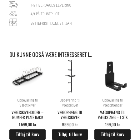
1-2 HVERDAGES LEVERING
4,9 PÅ TRUSTPILOT
BYTTEFRIST T.O.M. 31. JAN.
DU KUNNE OGSÅ VÆRE INTERESSERET I…
Opbevaring til
Opbevaring til
Opbevaring til
Vægtskiver
Vægtskiver
Vægtstænger
VÆGTSKIVEHOLDER –
VÆGOPHÆNG TIL
VÆGOPHÆNG TIL
BUMPER PLATE RACK
VÆGTSKIVER
VÆGTSTANG – 1 STK
1.599,00
kr.
999,00
kr.
199,00
kr.
Tilføj til kurv
Tilføj til kurv
Tilføj til kurv