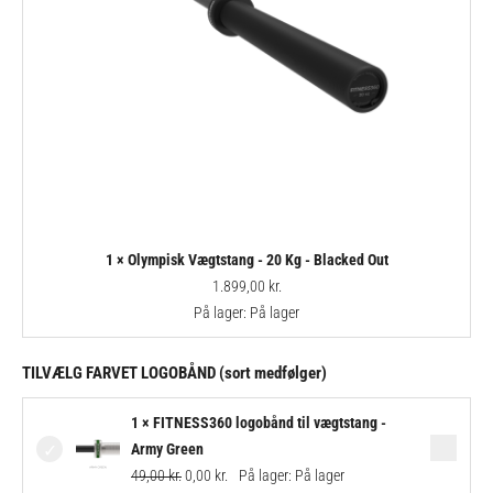
1 × Olympisk Vægtstang - 20 Kg - Blacked Out
1.899,00
kr.
På lager:
På lager
TILVÆLG FARVET LOGOBÅND (sort medfølger)
Original
Current
1 × FITNESS360 logobånd til vægtstang -
price
price
Army Green
was:
is:
49,00
kr.
0,00
kr.
På lager:
På lager
49,00 kr..
0,00 kr..