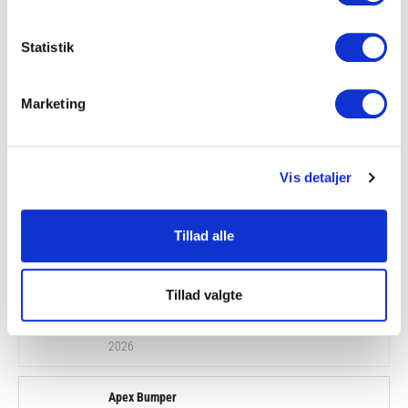
-
Ikke på lager –
-
+
5
vi får 100 på
Kg
Statistik
lager d. 4.
antal
september
2026
Marketing
Apex
Apex Bumper
Bumper
Plate Sort - 10
Vis detaljer
Plate
Kg
Sort
379,00
kr.
-
Tillad alle
På lager:
Ikke
-
+
10
på lager – vi
Kg
får 100 på
antal
Tillad valgte
lager d. 4.
september
2026
Apex
Apex Bumper