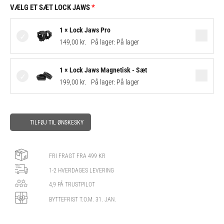
VÆLG ET SÆT LOCK JAWS
1 × Lock Jaws Pro
149,00
kr.
På lager:
På lager
1 × Lock Jaws Magnetisk - Sæt
199,00
kr.
På lager:
På lager
TILFØJ TIL ØNSKESKY
FRI FRAGT FRA 499 KR
1-2 HVERDAGES LEVERING
4,9 PÅ TRUSTPILOT
BYTTEFRIST T.O.M. 31. JAN.