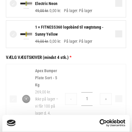
price
price
Electric Neon
was:
is:
49,00
kr.
0,00
kr.
På lager:
På lager
49,00 kr..
0,00 kr..
Original
Current
1 × FITNESS360 logobånd til vægtstang -
price
price
Sunny Yellow
was:
is:
49,00
kr.
0,00
kr.
På lager:
På lager
49,00 kr..
0,00 kr..
VÆLG VÆGTSKIVER (mindst 4 stk.)
Apex
Apex Bumper
Bumper
Plate Sort - 5
Plate
Kg
Sort
269,00
kr.
-
Ikke på lager –
-
+
5
vi får 100 på
Kg
lager d. 4.
antal
september
2026