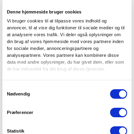
Apex
Denne hjemmeside bruger cookies
Apex Bumper
Bumper
Plate Sort - 10
Vi bruger cookies til at tilpasse vores indhold og
Plate
Kg
annoncer, til at vise dig funktioner til sociale medier og til
Sort
379,00
kr.
at analysere vores trafik. Vi deler også oplysninger om
-
På lager:
Ikke
din brug af vores hjemmeside med vores partnere inden
-
+
10
på lager – vi
for sociale medier, annonceringspartnere og
Kg
får 100 på
analysepartnere. Vores partnere kan kombinere disse
antal
lager d. 4.
data med andre oplysninger, du har givet dem, eller som
de har indsamlet fra din brug af deres tjenester.
september
2026
Samtykkevalg
Apex
Apex Bumper
Nødvendig
Bumper
Plate Sort - 20
Plate
Kg
Sort
Præferencer
649,00
kr.
-
Ikke på lager –
-
+
20
vi får 100 på
Statistik
Kg