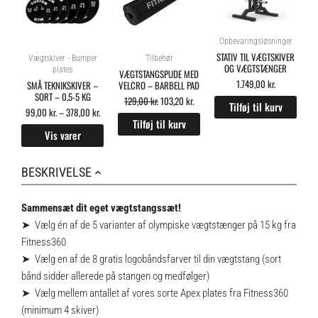
Opbevaringsløsninger
STATIV TIL VÆGTSKIVER
Vægtskiver - Bumper
Tilbehør
OG VÆGTSTÆNGER
plates
VÆGTSTANGSPUDE MED
1.749,00
kr.
SMÅ TEKNIKSKIVER –
VELCRO – BARBELL PAD
SORT – 0,5-5 KG
129,00
kr.
103,20
kr.
Tilføj til kurv
99,00
kr.
–
378,00
kr.
Tilføj til kurv
Vis varer
BESKRIVELSE
Sammensæt dit eget vægtstangssæt!
➤ Vælg én af de 5 varianter af olympiske vægtstænger på 15 kg fra
Fitness360
➤ Vælg en af de 8 gratis logobåndsfarver til din vægtstang (sort
bånd sidder allerede på stangen og medfølger)
➤ Vælg mellem antallet af vores sorte Apex plates fra Fitness360
(minimum 4 skiver)