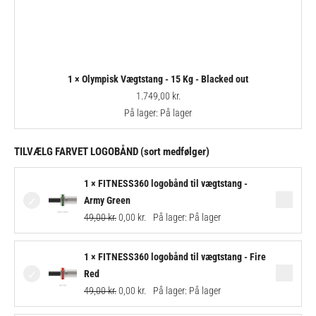
1 × Olympisk Vægtstang - 15 Kg - Blacked out
1.749,00
kr.
På lager:
På lager
TILVÆLG FARVET LOGOBÅND (sort medfølger)
Original
Current
1 × FITNESS360 logobånd til vægtstang -
price
price
Army Green
was:
is:
49,00
kr.
0,00
kr.
På lager:
På lager
49,00 kr..
0,00 kr..
Original
Current
1 × FITNESS360 logobånd til vægtstang - Fire
price
price
Red
was:
is:
49,00
kr.
0,00
kr.
På lager:
På lager
49,00 kr..
0,00 kr..