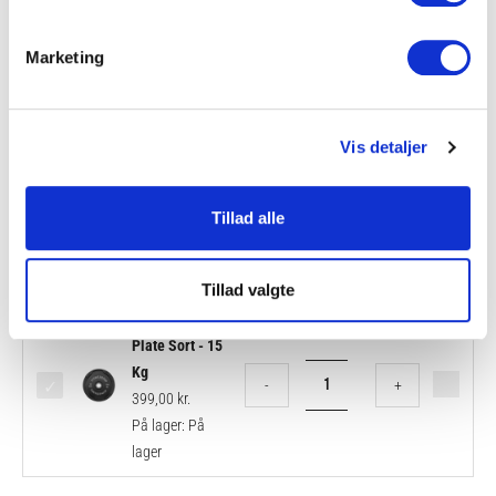
lager d. 4.
antal
september
Marketing
2026
Apex
Apex Bumper
Bumper
Vis detaljer
Plate Sort - 25
Plate
Kg
-
+
Sort
699,00
kr.
Tillad alle
-
På lager:
På
25
lager
Kg
Tillad valgte
antal
Apex
Apex Bumper
Bumper
Plate Sort - 15
Plate
Kg
-
+
Sort
399,00
kr.
-
På lager:
På
15
lager
Kg
antal