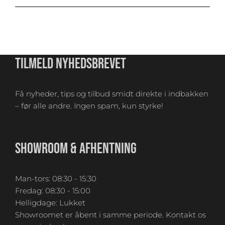
TILMELD NYHEDSBREVET
Få nyheder, tips og tilbud smidt direkte i indbakken
– før alle andre. Ingen spam, kun styrke!
SHOWROOM & AFHENTNING
Man-tors: 08:30 - 15:30
Fredag: 08:30 - 15:00
Helligdage: Lukket
Showroomet er åbent i samme periode. Kontakt os