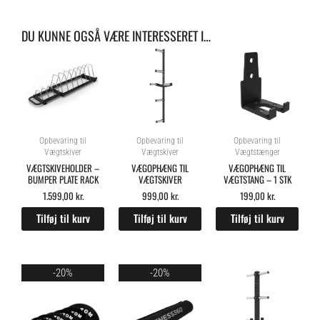
DU KUNNE OGSÅ VÆRE INTERESSERET I…
Opbevaring til
Opbevaring til
Opbevaring til
Vægtskiver
Vægtskiver
Vægtstænger
VÆGTSKIVEHOLDER –
VÆGOPHÆNG TIL
VÆGOPHÆNG TIL
BUMPER PLATE RACK
VÆGTSKIVER
VÆGTSTANG – 1 STK
1.599,00
kr.
999,00
kr.
199,00
kr.
Tilføj til kurv
Tilføj til kurv
Tilføj til kurv
Price
Original
Current
-20%
-20%
range:
price
price
99,00 kr.
was:
is:
through
129,00 kr..
103,20 kr..
378,00 kr.