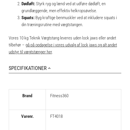
Dødløft:
Styrk ryg og lænd ved at udføre dødløft, en
grundlæggende, men effektiv helkropsøvelse.
Squats:
Byg kraftige benmuskler ved at inkludere squats i
din træningsrutine med vægtstangen.
Vores 10 kg Teknik Vægtstang leveres uden lock jaws eller andet
tilbehør –
gå på opdagelse i vores udvalg af lock jaws og alt andet
udstyr til vægtstænger her
.
SPECIFIKATIONER
Brand
Fitness360
Varenr.
FT4018