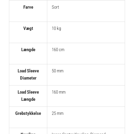
Farve
Sort
Vægt
10 kg
Længde
160 cm
Load Sleeve
50 mm
Diameter
Load Sleeve
160 mm
Længde
Grebstykkelse
25 mm