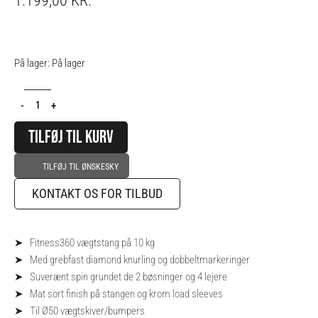
1.199,00
KR.
Vægtstang
På lager:
På lager
-
10
-
+
kg
antal
TILFØJ TIL KURV
TILFØJ TIL ØNSKESKY
KONTAKT OS FOR TILBUD
➤ Fitness360 vægtstang på 10 kg
➤ Med grebfast diamond knurling og dobbeltmarkeringer
➤ Suverænt spin grundet de 2 bøsninger og 4 lejere
➤ Mat sort finish på stangen og krom load sleeves
➤
Til Ø50 vægtskiver/bumpers