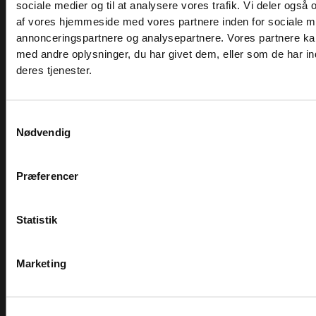
sociale medier og til at analysere vores trafik. Vi deler også
af vores hjemmeside med vores partnere inden for sociale m
Knudlundvej 24, 8653 Them
annonceringspartnere og analysepartnere. Vores partnere k
med andre oplysninger, du har givet dem, eller som de har in
88 63 88 62
deres tjenester.
Kundeservice@fitness360.dk
CVR 36699191
Samtykkevalg
Nødvendig
MH Sports Gear ApS
INFORMATION
Præferencer
Statistik
Om Fitness360.dk
Komplet løsning
Marketing
Showroom
Finansiering