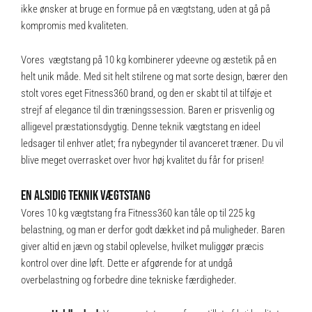
ikke ønsker at bruge en formue på en vægtstang, uden at gå på
kompromis med kvaliteten.
Vores vægtstang på 10 kg kombinerer ydeevne og æstetik på en
helt unik måde. Med sit helt stilrene og mat sorte design, bærer den
stolt vores eget Fitness360 brand, og den er skabt til at tilføje et
strejf af elegance til din træningssession. Baren er prisvenlig og
alligevel præstationsdygtig. Denne teknik vægtstang en ideel
ledsager til enhver atlet; fra nybegynder til avanceret træner. Du vil
blive meget overrasket over hvor høj kvalitet du får for prisen!
EN ALSIDIG TEKNIK VÆGTSTANG
Vores 10 kg vægtstang fra Fitness360 kan tåle op til 225 kg
belastning, og man er derfor godt dækket ind på muligheder. Baren
giver altid en jævn og stabil oplevelse, hvilket muliggør præcis
kontrol over dine løft. Dette er afgørende for at undgå
overbelastning og forbedre dine tekniske færdigheder.