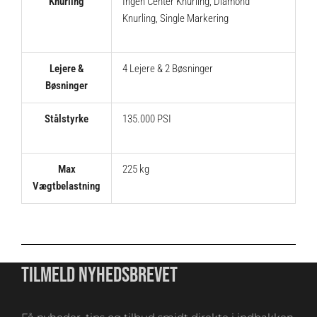
Knurling
Ingen Center Knurling
,
Diamond
Knurling
,
Single Markering
Lejere &
4 Lejere & 2 Bøsninger
Bøsninger
Stålstyrke
135.000 PSI
Max
225 kg
Vægtbelastning
TILMELD NYHEDSBREVET