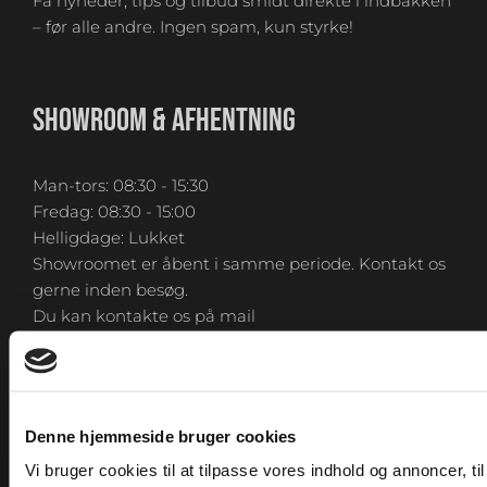
Få nyheder, tips og tilbud smidt direkte i indbakken
– før alle andre. Ingen spam, kun styrke!
SHOWROOM & AFHENTNING
Man-tors: 08:30 - 15:30
Fredag: 08:30 - 15:00
Helligdage: Lukket
Showroomet er åbent i samme periode. Kontakt os
gerne inden besøg.
Du kan kontakte os på mail
kundeservice@fitness360.dk, som vi besvarer inden
for 2 hverdage.
Denne hjemmeside bruger cookies
Vi bruger cookies til at tilpasse vores indhold og annoncer, til 
KONTAKT