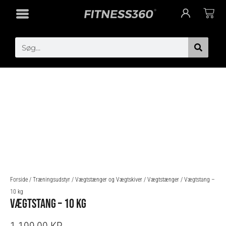
Gå
Cart
til
indholdet
Search
Forside
/
Træningsudstyr
/
Vægtstænger og Vægtskiver
/
Vægtstænger
/ Vægtstang –
10 kg
VÆGTSTANG – 10 KG