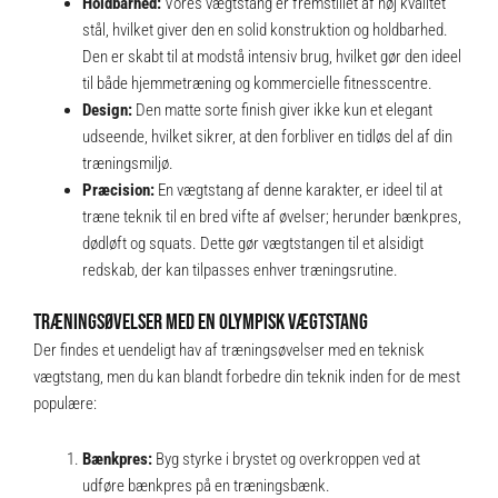
Holdbarhed:
Vores vægtstang er fremstillet af høj kvalitet
stål, hvilket giver den en solid konstruktion og holdbarhed.
Den er skabt til at modstå intensiv brug, hvilket gør den ideel
til både hjemmetræning og kommercielle fitnesscentre.
Design:
Den matte sorte finish giver ikke kun et elegant
udseende, hvilket sikrer, at den forbliver en tidløs del af din
træningsmiljø.
Præcision:
En vægtstang af denne karakter, er ideel til at
træne teknik til en bred vifte af øvelser; herunder bænkpres,
dødløft og squats. Dette gør vægtstangen til et alsidigt
redskab, der kan tilpasses enhver træningsrutine.
TRÆNINGSØVELSER MED EN OLYMPISK VÆGTSTANG
Der findes et uendeligt hav af træningsøvelser med en teknisk
vægtstang, men du kan blandt forbedre din teknik inden for de mest
populære:
Bænkpres:
Byg styrke i brystet og overkroppen ved at
udføre bænkpres på en træningsbænk.