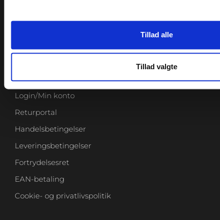
Træningsinspiration
Sitemap
Katalog
Tillad alle
KUNDESERVICE
Tillad valgte
Login/Min konto
Returportal
Handelsbetingelser
Leveringsbetingelser
Fortrydelsesret
EAN-betaling
Cookie- og privatlivspolitik