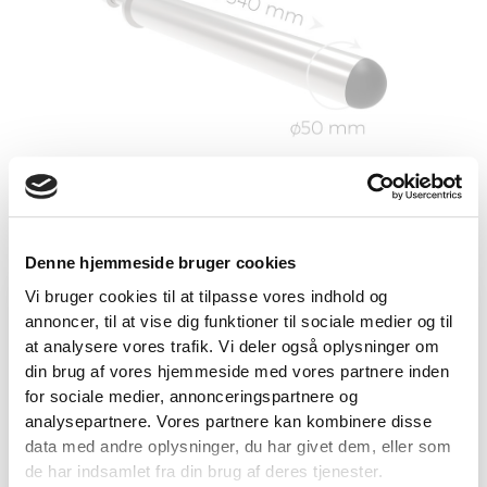
Antal
1 stk
Denne hjemmeside bruger cookies
Brand
Fitness360
Vi bruger cookies til at tilpasse vores indhold og
Varenr.
FT3215
annoncer, til at vise dig funktioner til sociale medier og til
VIND 2 VALGFRIE HÅNDVÆGTE 💥
at analysere vores trafik. Vi deler også oplysninger om
Farve
Krom
Tilmeld dig nyhedsbrevet og deltag i
din brug af vores hjemmeside med vores partnere inden
konkurrencen om 2 valgfrie
for sociale medier, annonceringspartnere og
Bredde
38 cm
analysepartnere. Vores partnere kan kombinere disse
håndvægte. (
Vælg selv vægten –
Vægt
1,5 kg
data med andre oplysninger, du har givet dem, eller som
maks. 1.000 kr.)
de har indsamlet fra din brug af deres tjenester.
Navn
Load Sleeve
50 mm