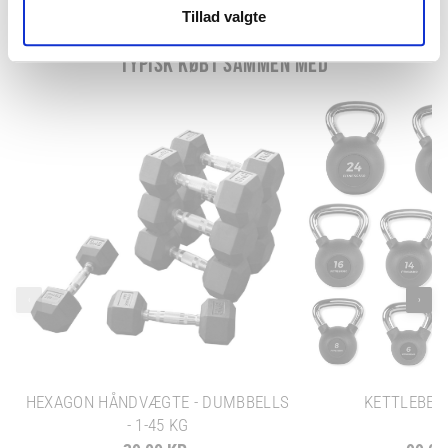
Tillad valgte
TYPISK KØBT SAMMEN MED
‹
›
HEXAGON HÅNDVÆGTE - DUMBBELLS
KETTLEBELL
- 1-45 KG