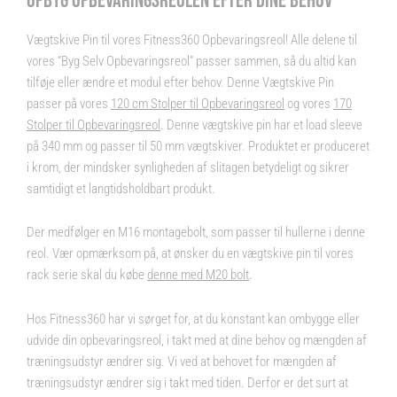
OPBYG OPBEVARINGSREOLEN EFTER DINE BEHOV
Vægtskive Pin til vores Fitness360 Opbevaringsreol! Alle delene til
vores “Byg Selv Opbevaringsreol” passer sammen, så du altid kan
tilføje eller ændre et modul efter behov. Denne Vægtskive Pin
passer på vores
120 cm
Stolper til Opbevaringsreol
og vores
170
Stolper til Opbevaringsreol
. Denne vægtskive pin har et load sleeve
på 340 mm og passer til 50 mm vægtskiver. Produktet er produceret
i krom, der mindsker synligheden af slitagen betydeligt og sikrer
samtidigt et langtidsholdbart produkt.
Der medfølger en M16 montagebolt, som passer til hullerne i denne
reol. Vær opmærksom på, at ønsker du en vægtskive pin til vores
rack serie skal du købe
denne med M20 bolt
.
Hos Fitness360 har vi sørget for, at du konstant kan ombygge eller
udvide din opbevaringsreol, i takt med at dine behov og mængden af
træningsudstyr ændrer sig. Vi ved at behovet for mængden af
træningsudstyr ændrer sig i takt med tiden. Derfor er det surt at