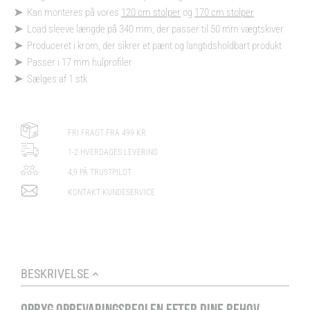
➤
Kan monteres på vores
120 cm s
tolper
og
170 cm stolper
➤
Load sleeve længde på 340 mm, der passer til 50 mm vægtskiver
➤
Produceret i krom, der sikrer et pænt og langtidsholdbart produkt
➤
Passer i 17 mm hulprofiler
➤
Sælges af 1 stk
FRI FRAGT FRA 499 KR
1-2 HVERDAGES LEVERING
4,9 PÅ TRUSTPILOT
KONTAKT KUNDESERVICE
BESKRIVELSE