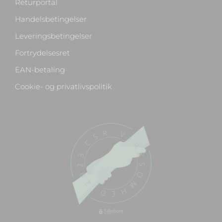
Returportal
Handelsbetingelser
Leveringsbetingelser
Fortrydelsesret
EAN-betaling
Cookie- og privatlivspolitik
Chat med os
Svar inden for sekunder
🏋️
Hej! Hvad kan jeg hjælpe med?
Stil mig et spørgsmål om vores produkter,
levering eller returnering — jeg er klar!
🚚
Hvad koster fragt, og hvor hurtigt leverer I?
📦
Har I gratis fragt?