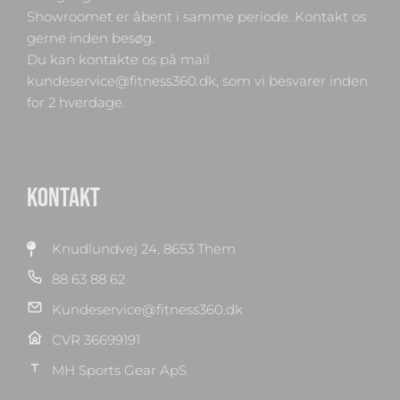
Showroomet er åbent i samme periode. Kontakt os
gerne inden besøg.
Du kan kontakte os på mail
kundeservice@fitness360.dk, som vi besvarer inden
for 2 hverdage.
KONTAKT
Knudlundvej 24, 8653 Them
88 63 88 62
Kundeservice@fitness360.dk
CVR 36699191
MH Sports Gear ApS