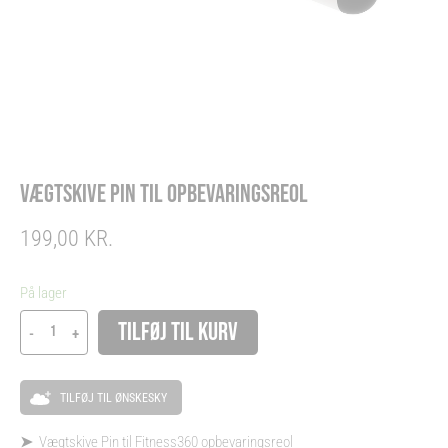
VÆGTSKIVE PIN TIL OPBEVARINGSREOL
199,00
KR.
Vægtskive
På lager
Pin
Alternative:
TILFØJ TIL KURV
-
+
til
Opbevaringsreol
antal
TILFØJ TIL ØNSKESKY
➤
Vægtskive Pin til Fitness360 opbevaringsreol