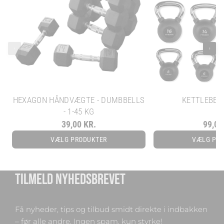
‹
›
HEXAGON HÅNDVÆGTE - DUMBBELLS
KETTLEBELL
- 1-45 KG
39,00 KR.
99,00
VÆLG PRODUKTER
VÆLG PR
TILMELD NYHEDSBREVET
Få nyheder, tips og tilbud smidt direkte i indbakken
– før alle andre. Ingen spam, kun styrke!