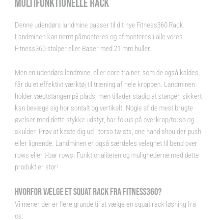
MULTIFUNKTIONELLE RACK
Denne udendørs landmine passer til dit nye Fitness360 Rack.
Landminen kan nemt påmonteres og afmonteres i alle vores
Fitness360 stolper eller Baser med 21 mm huller.
Men en udendørs landmine, eller core trainer, som de også kaldes,
får du et effektivt værktøj til træning af hele kroppen. Landminen
holder vægtstangen på plads, men tillader stadig at stangen sikkert
kan bevæge sig horisontalt og vertikalt. Nogle af de mest brugte
øvelser med dette stykke udstyr, har fokus på overkrop/torso og
skulder. Prøv at kaste dig ud i torso twists, one hand shoulder push
eller lignende. Landminen er også særdeles velegnet til bend over
rows eller t-bar rows. Funktionaliteten og mulighederne med dette
produkt er stor!
HVORFOR VÆLGE ET SQUAT RACK FRA FITNESS360?
Vi mener der er flere grunde til at vælge en squat rack løsning fra
os: