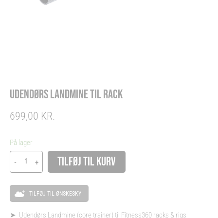
UDENDØRS LANDMINE TIL RACK
699,00
KR.
Udendørs
På lager
Landmine
Alternative:
TILFØJ TIL KURV
-
+
til
rack
antal
TILFØJ TIL ØNSKESKY
➤ Udendørs Landmine (core trainer) til Fitness360 racks & rigs