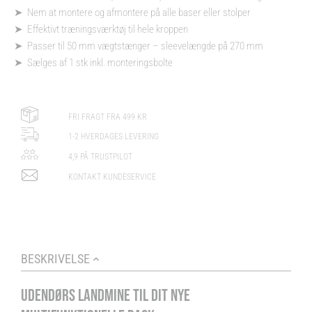
➤ Nem at montere og afmontere på alle baser eller stolper
➤ Effektivt træningsværktøj til hele kroppen
➤ Passer til 50 mm vægtstænger – sleevelængde på 270 mm
➤ Sælges af 1 stk inkl. monteringsbolte
FRI FRAGT FRA 499 KR
1-2 HVERDAGES LEVERING
4,9 PÅ TRUSTPILOT
KONTAKT KUNDESERVICE
BESKRIVELSE
UDENDØRS LANDMINE TIL DIT NYE