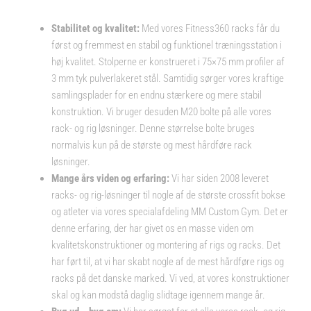
Stabilitet og kvalitet:
Med vores Fitness360 racks får du
først og fremmest en stabil og funktionel træningsstation i
høj kvalitet. Stolperne er konstrueret i 75×75 mm profiler af
3 mm tyk pulverlakeret stål. Samtidig sørger vores kraftige
samlingsplader for en endnu stærkere og mere stabil
konstruktion. Vi bruger desuden M20 bolte på alle vores
rack- og rig løsninger. Denne størrelse bolte bruges
normalvis kun på de største og mest hårdføre rack
løsninger.
Mange års viden og erfaring:
Vi har siden 2008 leveret
racks- og rig-løsninger til nogle af de største crossfit bokse
og atleter via vores specialafdeling MM Custom Gym. Det er
denne erfaring, der har givet os en masse viden om
kvalitetskonstruktioner og montering af rigs og racks. Det
har ført til, at vi har skabt nogle af de mest hårdføre rigs og
racks på det danske marked. Vi ved, at vores konstruktioner
skal og kan modstå daglig slidtage igennem mange år.