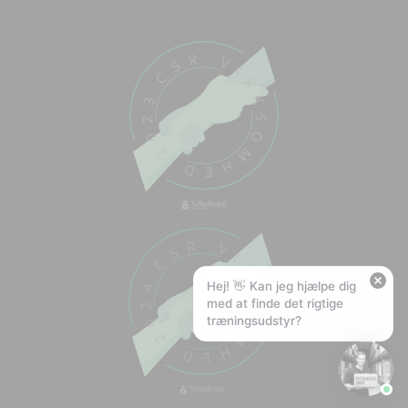
Chat med os
Svar inden for sekunder
🏋️
Hej! Hvad kan jeg hjælpe med?
Stil mig et spørgsmål om vores produkter,
levering eller returnering — jeg er klar!
🚚
Hvad koster fragt, og hvor hurtigt leverer I?
📦
Har I gratis fragt?
❤️
Kan I lave et tilbud?
Hej! 👋 Kan jeg hjælpe dig
med at finde det rigtige
træningsudstyr?