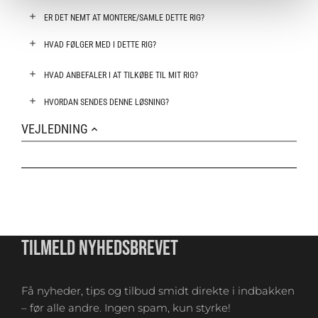
ER DET NEMT AT MONTERE/SAMLE DETTE RIG?
HVAD FØLGER MED I DETTE RIG?
HVAD ANBEFALER I AT TILKØBE TIL MIT RIG?
HVORDAN SENDES DENNE LØSNING?
VEJLEDNING
TILMELD NYHEDSBREVET
Få nyheder, tips og tilbud smidt direkte i indbakken
– før alle andre. Ingen spam, kun styrke!