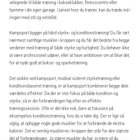
velegnede til både træning i bokseklubber, fitnesscentre eller
hjemme i din egen garage. Uanset hvor du træner, kan du træde ind i
ringen med stil og selvtillid.
Kampsport bygger på hård styrke- og konditionstræning! Du får rørt
nærmest samtlige muskler i kroppen og du får det bedste fra begge
verdener med træning af både styrke og hurtighed. Du behøver ikke
at være professionel udøver, eller at have ambitioner om at blive det,
for at nyde godt at bokse- og sparketræning.
Det unikke ved kampsport, modsat isoleret styrketræning eller
konditionsbaseret træning, er at kampsport kombinerer begge dele
særdeles effektivt. Da der er stor fokus på både kondition og
styrke, så er din forbrændingen høj efter en effektiv
træningssession. Ofte er det ikke nok, bare at fokusere på
eksempelvis konditionstræning, hvis du vi tabe dig. Der er lige så
vigtig, at opbygge nogle gode muskler for at forbrænde de ekstra
kalorier. Det er nemlig musklerne i kroppen der står for den største
del af forbrændingen. Jo større muskler du har, jo mere vil du