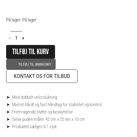
Thai
På lager:
På lager
Pad
Sparkepude
-
+
-
1
TILFØJ TIL KURV
stk
antal
TILFØJ TIL ØNSKESKY
KONTAKT OS FOR TILBUD
➤ Med dobbelt velcrolukning
➤ Med et hårdt og fast håndtag for stabilitet og kontrol
➤ Fremragende støtte og beskyttelse
➤ Selve puden måler 42 cm x 20 xm x 10 cm
➤ Produktet sælges á 1 styk.