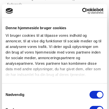
forbrænde.
TRÆNINGSØVELSER
For at hjælpe dig med at få mest muligt ud af dine thai pads
Denne hjemmeside bruger cookies
sparkepuder, har vi samlet et par træningsøvelser, som du kan
Vi bruger cookies til at tilpasse vores indhold og
drage nytte af:
annoncer, til at vise dig funktioner til sociale medier og til
at analysere vores trafik. Vi deler også oplysninger om
Frontkicks:
Udfør frontkicks mod sparkepuden for at styrke
din brug af vores hjemmeside med vores partnere inden
dine lår og mavemuskler. Fokuser på at opnå korrekt teknik
for sociale medier, annonceringspartnere og
og maksimal styrke i hvert spark.
analysepartnere. Vores partnere kan kombinere disse
Roundhouse Kicks:
Perfektioner dine roundhouse kicks ved
data med andre oplysninger, du har givet dem, eller som
at øve dig på sparkepuden. Arbejd på at rotere din hofte og
de har indsamlet fra din brug af deres tjenester.
ram sparkepuden med sidesiden af foden for at opnå en
kraftfuld og præcis sparketeknik.
Combo-Træning:
Lav kombinationer af forskellige
Samtykkevalg
sparketeknikker for at forbedre din kropskoordination og
Nødvendig
styrke. Skift mellem frontkicks, sidekicks og roundhouse
kicks for at udfordre dine færdigheder.