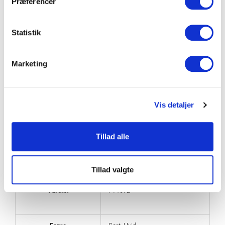
Præferencer
Kombiner gerne din sparketræning med vores øvrige udstyr til
boksning; så som boksehandsker, plethandsker eller noget sjipning.
Statistik
Se hele vores udvalg af bokseudstyr her!
Marketing
Se vores boksepude på 60kg her
Vis detaljer
SPECIFIKATIONER
Tillad alle
Brand
Fitness360
Tillad valgte
Varenr.
FT1072