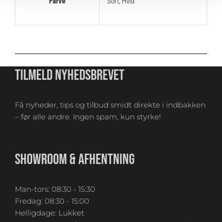
Farve
Sort
,
Hvid
TILMELD NYHEDSBREVET
Få nyheder, tips og tilbud smidt direkte i indbakken
– før alle andre. Ingen spam, kun styrke!
SHOWROOM & AFHENTNING
Man-tors: 08:30 - 15:30
Fredag: 08:30 - 15:00
Helligdage: Lukket