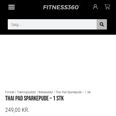
Gå
Cart
til
indholdet
Search
Forside
/
Træningsudstyr
/
Bokseudstyr
/ Thai Pad Sparkepude – 1 stk
THAI PAD SPARKEPUDE – 1 STK
249,00
KR.