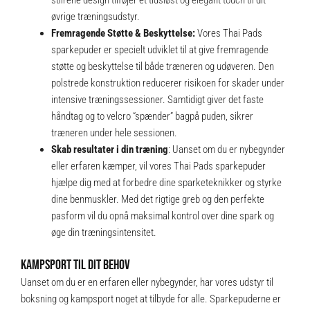
øvrige træningsudstyr.
Fremragende Støtte & Beskyttelse:
Vores Thai Pads
sparkepuder er specielt udviklet til at give fremragende
støtte og beskyttelse til både træneren og udøveren. Den
polstrede konstruktion reducerer risikoen for skader under
intensive træningssessioner. Samtidigt giver det faste
håndtag og to velcro “spænder” bagpå puden, sikrer
træneren under hele sessionen.
Skab r
esultater i din træning
: Uanset om du er nybegynder
eller erfaren kæmper, vil vores Thai Pads sparkepuder
hjælpe dig med at forbedre dine sparketeknikker og styrke
dine benmuskler. Med det rigtige greb og den perfekte
pasform vil du opnå maksimal kontrol over dine spark og
øge din træningsintensitet.
KAMPSPORT TIL DIT BEHOV
Uanset om du er en erfaren eller nybegynder, har vores udstyr til
boksning og kampsport noget at tilbyde for alle. Sparkepuderne er