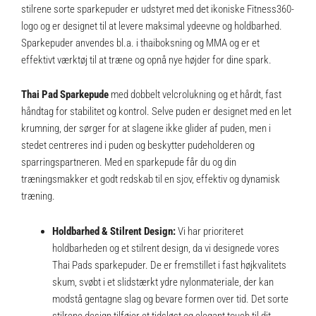
stilrene sorte sparkepuder er udstyret med det ikoniske Fitness360-
logo og er designet til at levere maksimal ydeevne og holdbarhed.
Sparkepuder anvendes bl.a. i thaiboksning og MMA og er et
effektivt værktøj til at træne og opnå nye højder for dine spark.
Thai Pad Sparkepude
med dobbelt velcrolukning og et hårdt, fast
håndtag for stabilitet og kontrol. Selve puden er designet med en let
krumning, der sørger for at slagene ikke glider af puden, men i
stedet centreres ind i puden og beskytter pudeholderen og
sparringspartneren. Med en sparkepude får du og din
træningsmakker et godt redskab til en sjov, effektiv og dynamisk
træning.
Holdbarhed & Stilrent Design:
Vi har prioriteret
holdbarheden og et stilrent design, da vi designede vores
Thai Pads sparkepuder. De er fremstillet i fast højkvalitets
skum, svøbt i et slidstærkt ydre nylonmateriale, der kan
modstå gentagne slag og bevare formen over tid. Det sorte
stilrene design tilføjer et tidsløst og elegant touch til dit