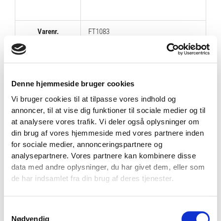
Varenr.
FT1083
Farve
Træ
Denne hjemmeside bruger cookies
Vi bruger cookies til at tilpasse vores indhold og
Materiale
Krydsfiner
annoncer, til at vise dig funktioner til sociale medier og til
at analysere vores trafik. Vi deler også oplysninger om
din brug af vores hjemmeside med vores partnere inden
Længde
178 cm
for sociale medier, annonceringspartnere og
analysepartnere. Vores partnere kan kombinere disse
data med andre oplysninger, du har givet dem, eller som
Bredde
122 cm
de har indsamlet fra din brug af deres tjenester.
Vægt
60 kg
Samtykkevalg
Nødvendig