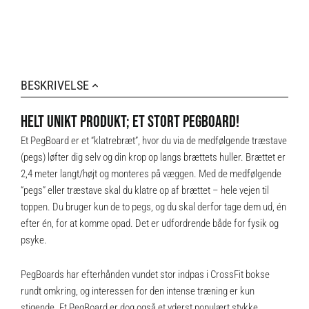
BESKRIVELSE
HELT UNIKT PRODUKT; ET STORT PEGBOARD!
Et PegBoard er et “klatrebræt”, hvor du via de medfølgende træstave
(pegs) løfter dig selv og din krop op langs brættets huller. Brættet er
2,4 meter langt/højt og monteres på væggen. Med de medfølgende
“pegs” eller træstave skal du klatre op af brættet – hele vejen til
toppen. Du bruger kun de to pegs, og du skal derfor tage dem ud, én
efter én, for at komme opad. Det er udfordrende både for fysik og
psyke.
PegBoards har efterhånden vundet stor indpas i CrossFit bokse
rundt omkring, og interessen for den intense træning er kun
stigende. Et PegBoard er dog også et yderst populært stykke