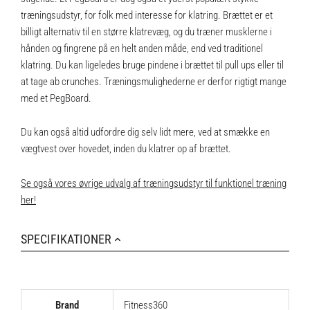
træningsudstyr, for folk med interesse for klatring. Brættet er et
billigt alternativ til en større klatrevæg, og du træner musklerne i
hånden og fingrene på en helt anden måde, end ved traditionel
klatring. Du kan ligeledes bruge pindene i brættet til pull ups eller til
at tage ab crunches. Træningsmulighederne er derfor rigtigt mange
med et PegBoard.
Du kan også altid udfordre dig selv lidt mere, ved at smække en
vægtvest over hovedet, inden du klatrer op af brættet.
Se også vores øvrige udvalg af træningsudstyr til funktionel træning
her!
SPECIFIKATIONER
Brand
Fitness360