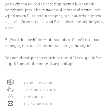
(pegs) løfter dig selv og din krop op langs brættets huller. Med de
medfølgende “pegs” eller træstave skal du klatre op af brættet – hele
vejen til toppen. Du bruger kun de to pegs, og du skal derfor tage dem
ud, én efter én, for at komme opad. Det er udfordrende både for fysik og
psyke.
PegBoards har efterhånden vundet stor indpas i CrossFit bokse rundt
omkring, og interessen for den intense træning er kun stigende.
De 4 medfølgende pegs har en grebstykkelse på 31 mm og er 16,5 cm
lange. 8 Betonbolte til montage på væg medfølger.
FRI FRAGT FRA 499 KR
1-2 HVERDAGES LEVERING
4,9 PÅ TRUSTPILOT
KONTAKT KUNDESERVICE