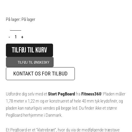
WAS:
IS:
3.899,00 KR..
2.924,00 KR..
Stort
På lager:
På lager
PegBoard
-
-
+
178
x
TILFØJ TIL KURV
122
cm
TILFØJ TIL ØNSKESKY
antal
KONTAKT OS FOR TILBUD
Udfordre dig selv med et
Stort PegBoard
fra
Fitness360
! Pladen måler
1,78 meter x 1,22 m og er konstrueret af hele 40 mm tyk krydsfinér, og
pladen kan naturligvis vendes på begge led. Du finder ikke et større
PegBoard herhjemme i Danmark.
Et PegBoard er et “klatrebræt”, hvor du via de medfølgende træstave