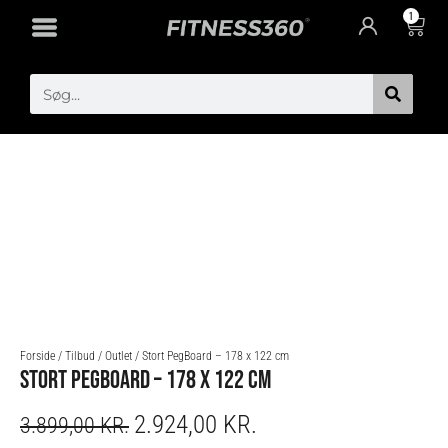
Gå
1
Cart
til
indholdet
Search
Forside
/
Tilbud
/
Outlet
/ Stort PegBoard – 178 x 122 cm
STORT PEGBOARD – 178 X 122 CM
2.924,00
KR.
ORIGINAL
CURRENT
3.899,00
KR.
PRICE
PRICE