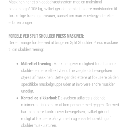
Maskinen har et pinloaded vægtsystem med en maksimal
belastning på 105 kg, hvilket gør det nemt at justere modstanden til
forskellige træningsniveauer, uanset om man er nybegynder eller
erfaren bruger.
FORDELE VED SPLIT SHOULDER PRESS MASKINEN:
Der er mange fordele ved at bruge en Split Shoulder Press maskine
til din skuldertræning:
Målrettet træning:
Maskinen giver mulighed for at isolere
skuldrene mere effektivt end frie vægte, da bevægelsen
styres af maskinen. Dette gør det lettere at fokusere på den
specifikke muskelgruppe uden at involvere andre muskler
unødigt.
Kontrol og sikkerhed:
Da øvelsen udføres siddende,
minimeres risikoen for at kompensere med ryggen. Dermed
har man mere kontrol over bevægelsen, hvilket gør det
muligt at fokusere på symmetri og ensartet udvikling af
skuldermuskulaturen.