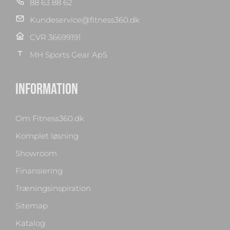
88 63 88 62
Kundeservice@fitness360.dk
CVR 36699191
MH Sports Gear ApS
INFORMATION
Om Fitness360.dk
Komplet løsning
Showroom
Finansiering
Træningsinspiration
Sitemap
Katalog