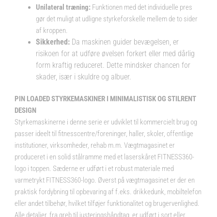
Unilateral træning:
Funktionen med det individuelle pres
gør det muligt at udligne styrkeforskelle mellem de to sider
af kroppen.
Sikkerhed:
Da maskinen guider bevægelsen, er
risikoen for at udføre øvelsen forkert eller med dårlig
form kraftig reduceret. Dette mindsker chancen for
skader, især i skuldre og albuer.
PIN LOADED STYRKEMASKINER I MINIMALISTISK OG STILRENT
DESIGN
Styrkemaskinerne i denne serie er udviklet til kommercielt brug og
passer ideelt til fitnesscentre/foreninger, haller, skoler, offentlige
institutioner, virksomheder, rehab m.m. Vægtmagasinet er
produceret i en solid stålramme med et laserskåret FITNESS360-
logo i toppen. Sæderne er udført i et robust materiale med
varmetrykt FITNESS360-logo. Øverst på vægtmagasinet er der en
praktisk fordybning til opbevaring af f.eks. drikkedunk, mobiltelefon
eller andet tilbehør, hvilket tilføjer funktionalitet og brugervenlighed.
Alle detaljer, fra greb til justeringshåndtag, er udført i sort eller