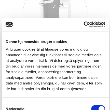
Denne hjemmeside bruger cookies
Vi bruger cookies til at tilpasse vores indhold og
VÆLG STELFARVE
annoncer, til at vise dig funktioner til sociale medier og til
VIND 2 VALGFRIE HÅNDVÆGTE 💥
at analysere vores trafik. Vi deler også oplysninger om
Alle vores styrkemaskiner kommer som standard i en
Tilmeld dig nyhedsbrevet og deltag i
farven sort. Vi tilbyder at man kan tilkøbe andre
din brug af vores hjemmeside med vores partnere inden
stelfarver. Kontakt vores
erhvervsafdeling
i dag, for at
konkurrencen om 2 valgfrie
for sociale medier, annonceringspartnere og
høre nærmere om pris og muligheder.
analysepartnere. Vores partnere kan kombinere disse
håndvægte. (
Vælg selv vægten –
data med andre oplysninger, du har givet dem, eller som
maks. 1.000 kr.)
de har indsamlet fra din brug af deres tjenester.
Navn
Samtykkevalg
Email
Nødvendig