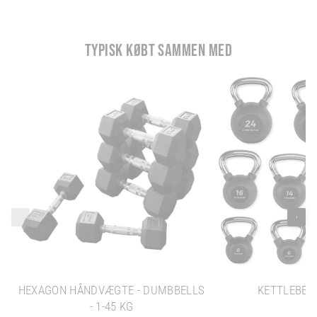
TYPISK KØBT SAMMEN MED
‹
›
HEXAGON HÅNDVÆGTE - DUMBBELLS
KETTLEBELL
- 1-45 KG