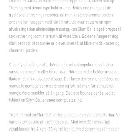
Med Slam Balls kan du træne hele kroppen og få pulsen helt op.
Træning med denne type bold er anderledes end mange af de
traditionelle træningsmetoder, da man kaster/slammer bolden i
jorden eller i væggen med hård kraft. Ud over at være en sjov
afveksling i den almindelige træning, kan Slam Balls også bruges til
styrketræning, som alternativ til Atlas Sten. Boldene fungerer dog
klart bedst til dét som de er blevet lavet til; at blive smidt, kastet og
slammet i jorden.
Disse type bolde er efterhånden blevet ret populære, og findes i
næsten alle centre eller boks i dag. Når du smider bolden imod en
flade vil den ikke bounce tilbage. Der laves derfor mange hårde og
manuelle gentagelser med drops og løft, så man får stimuleret
mangle flere muskler på én gang. Det lave bounce opnås ved at
fyldet i en Slam Ball er sand som pustes ind.
Træning med en Slam Ball er for alle, uanset niveau og erfaring. Vi
har et stort udvalg af træningsbolde. Med over 20 forskellige
vægtklasser fra 2 kg til 80 kg, så kan du med garanti også finde en