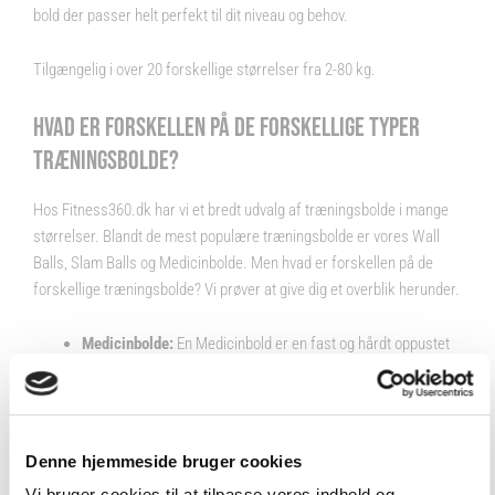
bold der passer helt perfekt til dit niveau og behov.
Tilgængelig i over 20 forskellige størrelser fra 2-80 kg.
HVAD ER FORSKELLEN PÅ DE FORSKELLIGE TYPER
TRÆNINGSBOLDE?
Hos Fitness360.dk har vi et bredt udvalg af træningsbolde i mange
størrelser. Blandt de mest populære træningsbolde er vores Wall
Balls, Slam Balls og Medicinbolde. Men hvad er forskellen på de
forskellige træningsbolde? Vi prøver at give dig et overblik herunder.
Medicinbolde:
En Medicinbold er en fast og hårdt oppustet
træningsbold. Bolden kan i en vis grad sammenlignes med
den amerikanske “Dodgeball”, da det er en let bold med et
godt bounce. Selve bolden er lavet i gummi og dens ydre er
delvis glat og delvis nubret, der sørger for et godt greb i
Denne hjemmeside bruger cookies
bolden. Denne type bold vejer typisk under 10 kg, og er