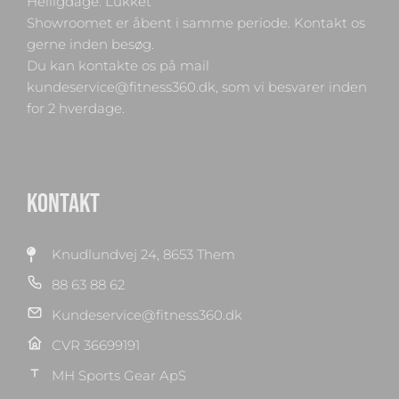
Helligdage: Lukket
Showroomet er åbent i samme periode. Kontakt os
gerne inden besøg.
Du kan kontakte os på mail
kundeservice@fitness360.dk, som vi besvarer inden
for 2 hverdage.
KONTAKT
Knudlundvej 24, 8653 Them
88 63 88 62
Kundeservice@fitness360.dk
CVR 36699191
MH Sports Gear ApS