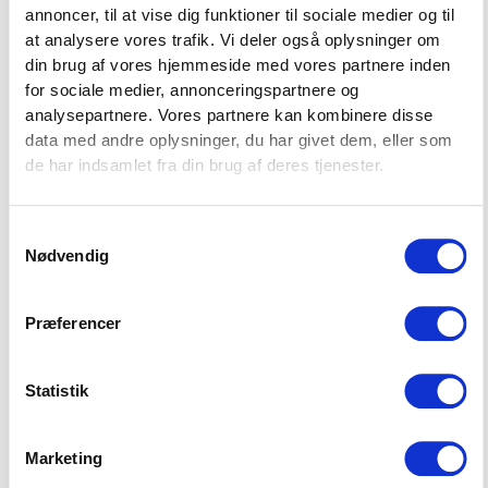
hårdt i både væg og gulv. Der er ingen bounce eller hop i
annoncer, til at vise dig funktioner til sociale medier og til
bolden. Dette betyder, at når bolden rammer enten væg eller
at analysere vores trafik. Vi deler også oplysninger om
gulv, vil den lande dødt og ikke returnere. Det lave bounce
din brug af vores hjemmeside med vores partnere inden
opnås med fyld af sand, som pustes ind i bolden under
for sociale medier, annonceringspartnere og
produktionen.
analysepartnere. Vores partnere kan kombinere disse
data med andre oplysninger, du har givet dem, eller som
Se alle vores træningsbolde her!
de har indsamlet fra din brug af deres tjenester.
SPECIFIKATIONER
Samtykkevalg
Nødvendig
Brand
MM Custom Gym
Præferencer
Varenr.
FT1012-20
Statistik
Farve
Sort
Marketing