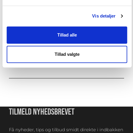
Vægt
20 kg
Vis detaljer
Diameter
28 cm
Tillad alle
Tillad valgte
VEJLEDNING
TILMELD NYHEDSBREVET
Få nyheder, tips og tilbud smidt direkte i indbakken