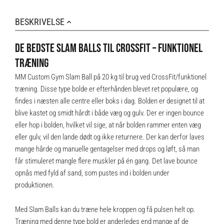
BESKRIVELSE
DE BEDSTE SLAM BALLS TIL CROSSFIT – FUNKTIONEL
TRÆNING
MM Custom Gym Slam Ball på 20 kg til brug ved CrossFit/funktionel
træning. Disse type bolde er efterhånden blevet ret populære, og
findes i næsten alle centre eller boks i dag. Bolden er designet til at
blive kastet og smidt hårdt i både væg og gulv. Der er ingen bounce
eller hop i bolden, hvilket vil sige, at når bolden rammer enten væg
eller gulv, vil den lande dødt og ikke returnere. Der kan derfor laves
mange hårde og manuelle gentagelser med drops og løft, så man
får stimuleret mangle flere muskler på én gang. Det lave bounce
opnås med fyld af sand, som pustes ind i bolden under
produktionen.
Med Slam Balls kan du træne hele kroppen og få pulsen helt op.
Træning med denne type bold er anderledes end mange af de