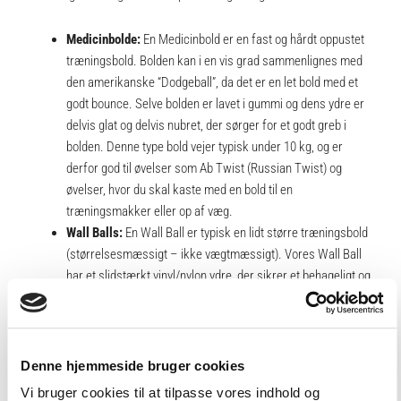
Medicinbolde:
En Medicinbold er en fast og hårdt oppustet
træningsbold. Bolden kan i en vis grad sammenlignes med
den amerikanske “Dodgeball”, da det er en let bold med et
godt bounce. Selve bolden er lavet i gummi og dens ydre er
delvis glat og delvis nubret, der sørger for et godt greb i
bolden. Denne type bold vejer typisk under 10 kg, og er
derfor god til øvelser som Ab Twist (Russian Twist) og
øvelser, hvor du skal kaste med en bold til en
træningsmakker eller op af væg.
Wall Balls:
En Wall Ball er typisk en lidt større træningsbold
(størrelsesmæssigt – ikke vægtmæssigt). Vores Wall Ball
har et slidstærkt vinyl/nylon ydre, der sikrer et behageligt og
fast greb. En Wall Ball er ikke fyldt med luft, hvilket gør
bolden fast og afbalanceret. Denne type bold er mest
velegnet til, som navnet også indikerer, at kaste op af væg
eller på ball plate.
Denne hjemmeside bruger cookies
Slam Balls:
Slam Balls er designet til at blive kastet og smidt
Vi bruger cookies til at tilpasse vores indhold og