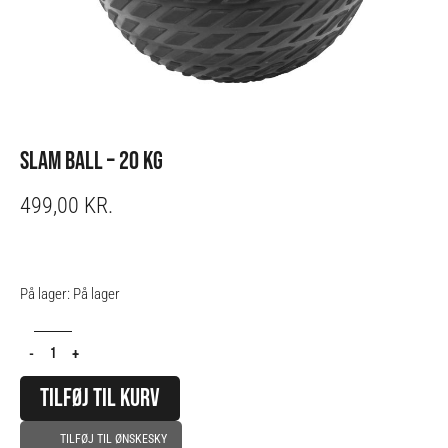
SLAM BALL – 20 KG
499,00
KR.
Slam
På lager:
På lager
Ball
-
-
+
20
kg
TILFØJ TIL KURV
antal
TILFØJ TIL ØNSKESKY