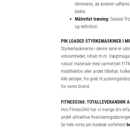
elimineres, da øvelsen udføres
bedre.
Målrettet træning:
Seated Tric
og definition.
PIN LOADED STYRKEMASKINER I MI
Styrkemaskinerne i denne serie er udvikl
virksomheder, rehab m.m. Vægtmagasin
robust materiale med varmetrykt FITNE
mobiltelefon eller andet tilbehør, hvilk
Alle detaljer, fra greb til justeringshå
for vores brand.
FITNESS360: TOTALLEVERANDØR A
Hos Fitness360 har vi mange års erfari
andet attraktive finansieringsløsninger,
Se hele vores pin-loadede sortiment
h