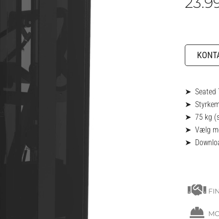
23.9
KONTA
➤ Seated T
➤ Styrkem
➤ 75 kg (
➤ Vælg mell
➤
Downloa
FI
MO