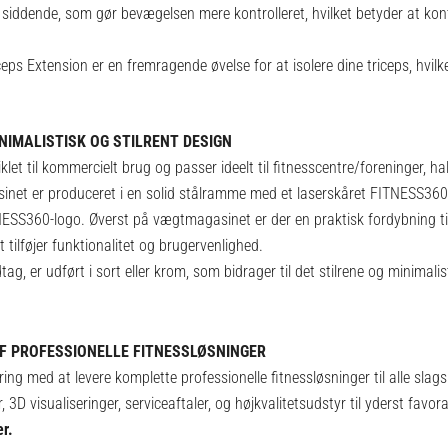
 siddende, som gør bevægelsen mere kontrolleret, hvilket betyder at kon
eps Extension er en fremragende øvelse for at isolere dine triceps, hvilk
NIMALISTISK OG STILRENT DESIGN
et til kommercielt brug og passer ideelt til fitnesscentre/foreninger, haller
et er produceret i en solid stålramme med et laserskåret FITNESS360-l
SS360-logo. Øverst på vægtmagasinet er der en praktisk fordybning til
et tilføjer funktionalitet og brugervenlighed.
ndtag, er udført i sort eller krom, som bidrager til det stilrene og minimal
F PROFESSIONELLE FITNESSLØSNINGER
ng med at levere komplette professionelle fitnessløsninger til alle slags
 3D visualiseringer, serviceaftaler, og højkvalitetsudstyr til yderst favora
er.