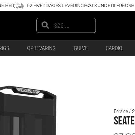
RE HER)
1-2 HVERDAGES LEVERING
HØJ KUNDETILFREDSHE
Search
Search
RIGS
OPBEVARING
GULVE
CARDIO
Forside
/
S
SEATE