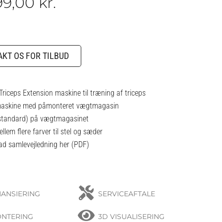
99,00
kr.
KT OS FOR TILBUD
riceps Extension maskine til træning af triceps
askine med påmonteret vægtmagasin
standard) på vægtmagasinet
em flere farver til stel og sæder
d samlevejledning her (PDF)
NANSIERING
SERVICEAFTALE
NTERING
3D VISUALISERING