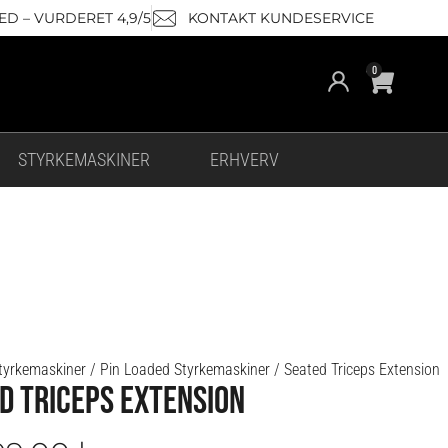
D – VURDERET 4,9/5
KONTAKT KUNDESERVICE
Cart
0
STYRKEMASKINER
ERHVERV
tyrkemaskiner
/
Pin Loaded Styrkemaskiner
/ Seated Triceps Extension
D TRICEPS EXTENSION