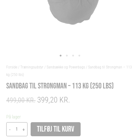
Forside
/
Træningsudstyr
/
Sandsække og Powerbags
/ Sandbag til Strongman – 113
kg (250 lbs)
SANDBAG TIL STRONGMAN – 113 KG (250 LBS)
399,20
KR.
ORIGINAL
CURRENT
499,00
KR.
PRICE
PRICE
WAS:
IS:
Sandbag
På lager
499,00 KR..
399,20 KR..
til
Alternative:
TILFØJ TIL KURV
-
+
Strongman
-