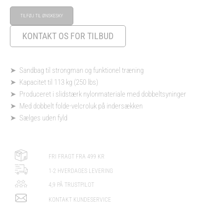
113
TILFØJ TIL ØNSKESKY
kg
(250
KONTAKT OS FOR TILBUD
lbs)
antal
➤ Sandbag til strongman og funktionel træning
➤ Kapacitet til 113 kg (250 lbs)
➤ Produceret i slidstærk nylonmateriale med dobbeltsyninger
➤ Med dobbelt folde-velcroluk på indersækken
➤ Sælges uden fyld
FRI FRAGT FRA 499 KR
1-2 HVERDAGES LEVERING
4,9 PÅ TRUSTPILOT
KONTAKT KUNDESERVICE