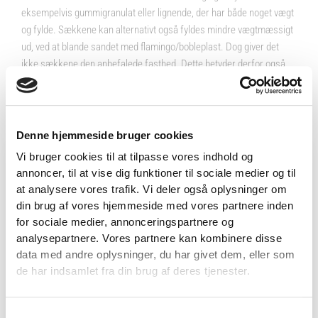
eksempelvis gummigranulat eller lignende, der har både noget vægt
og fylde. Sækkene kan alternativt også fyldes mindre vægtmæssigt
ud, ved at blande sandet med flamingo/bobleplast. Dog giver det
ikke sækkene den anbefalede fasthed. Dette betyder derfor også,
at sækken kan være svær at holde på, hvis ikke de udfyldes helt
med sand.
Se også vores øvrige udvalg af
sandsække og powerbags
til
Denne hjemmeside bruger cookies
strongman og funktionel træning her.
Vi bruger cookies til at tilpasse vores indhold og
annoncer, til at vise dig funktioner til sociale medier og til
VIND 2 VALGFRIE HÅNDVÆGTE 💥
SPECIFIKATIONER
at analysere vores trafik. Vi deler også oplysninger om
Tilmeld dig nyhedsbrevet og deltag i
din brug af vores hjemmeside med vores partnere inden
konkurrencen om 2 valgfrie
for sociale medier, annonceringspartnere og
analysepartnere. Vores partnere kan kombinere disse
håndvægte. (
Vælg selv vægten –
data med andre oplysninger, du har givet dem, eller som
Brand
Fitness360
maks. 1.000 kr.)
de har indsamlet fra din brug af deres tjenester.
Navn
Varenr.
FT1049-113
Antal
1 stk
Samtykkevalg