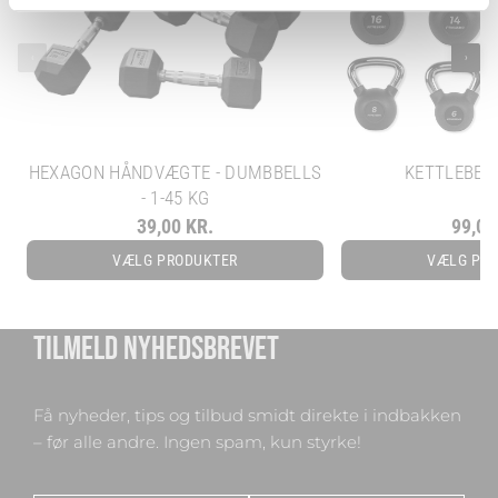
‹
›
HEXAGON HÅNDVÆGTE - DUMBBELLS
KETTLEBELL
- 1-45 KG
39,00 KR.
99,00
VÆLG PRODUKTER
VÆLG PR
TILMELD NYHEDSBREVET
Få nyheder, tips og tilbud smidt direkte i indbakken
– før alle andre. Ingen spam, kun styrke!