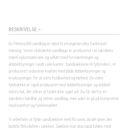
BESKRIVELSE
En Fitness360 sandbag er ideel til strongman eller funktionel
træning. Vores slidstærke sandbags er produceret i et særdeles
stærk nylonmateriale, og udført med forstærkninger og
dobbeltsyninger rundt i alle kanter. Sandsækkene til fyld inden i, er
produceret i industriel kvalitet med både dobbeltsyninger og
krydssyninger, for at sikre holdbarhed og tæthed. De indre
fyldsække er også produceret med dobbeltsyninger og dobbelt
velcro-luk, der sikrer at fyldet ikke ryger ud. Du får derfor en
særdeles hårdfør og stilren sandbag, men uden at gå på kompromis
med komfort og funktionalitet.
Vi anbefaler at fylde sandsækken med fin sand, da det giver den
bedste fleksibilitet i sækken. Sækken kan dog også fyldes med