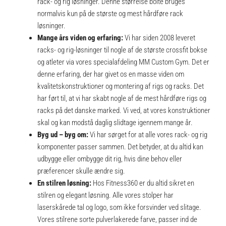
rack- og rig løsninger. Denne størrelse bolte bruges
normalvis kun på de største og mest hårdføre rack
løsninger.
Mange års viden og erfaring:
Vi har siden 2008 leveret
racks- og rig-løsninger til nogle af de største crossfit bokse
og atleter via vores specialafdeling MM Custom Gym. Det er
denne erfaring, der har givet os en masse viden om
kvalitetskonstruktioner og montering af rigs og racks. Det
har ført til, at vi har skabt nogle af de mest hårdføre rigs og
racks på det danske marked. Vi ved, at vores konstruktioner
skal og kan modstå daglig slidtage igennem mange år.
Byg ud – byg om:
Vi har sørget for at alle vores rack- og rig
komponenter passer sammen. Det betyder, at du altid kan
udbygge eller ombygge dit rig, hvis dine behov eller
præferencer skulle ændre sig.
En stilren løsning:
Hos Fitness360 er du altid sikret en
stilren og elegant løsning. Alle vores stolper har
laserskårede tal og logo, som ikke forsvinder ved slitage.
Vores stilrene sorte pulverlakerede farve, passer ind de