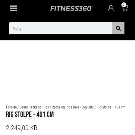
Gå
2
Cart
til
indholdet
Search
Forside
/
Squat Racks og Rigs
/
Racks og Rigs Dele - Byg Selv
/ Rig Stolpe – 401 cm
RIG STOLPE – 401 CM
2.249,00
KR.