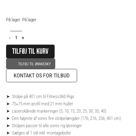
Rig
På lager:
På lager
Stolpe
-
-
+
401
cm
TILFØJ TIL KURV
antal
TILFØJ TIL ØNSKESKY
KONTAKT OS FOR TILBUD
➤ Stolpe på 401 cm til Fitness360 Rigs
➤ 75×75 mm profil med 21 mm huller
➤ Laserskårede markeringer (5, 10, 15, 20, 25, 30, 35, 40)
➤ Den højeste af vores fire stolpelængder (176, 216, 256, 401 cm)
➤ Stolpen passer til alle vores rig løsninger
➤ Sælges af 1 stk inkl. montagebolte