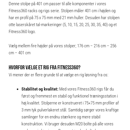
Denne stolpe på 401 cm passer til alle komponenter i vores
Fitness360 racks og rigs serie. Stolpen måler 401 cm i højden og
har en profil på 75 x 75 mm med 21 mm huller. Desuden har stolpen
otte laserskåret tal-markeringer (5, 10, 15, 20, 25, 30, 35, 40) og et
Fitness360 logo.
Vælg mellem fire højder på vores stolper;
176 cm
–
216 cm
–
256
cm
– 401 cm
HVORFOR VÆLGE ET RIG FRA FITNESS360?
Vi mener der er flere grunde til at vælge en rig løsning fra os:
Stabilitet og kvalitet:
Med vores Fitness360 rigs får du
først og fremmest en stabil og funktionel træningsstation i
høj kvalitet. Stolperne er konstrueret i 75×75 mm profiler af
3 mm tyk pulverlakeret stål. Samtidig sørger vores kraftige
samlinger for en endnu stærkere og mere stabil
konstruktion. Vi bruger desuden M20 bolte på alle vores