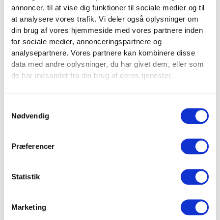
annoncer, til at vise dig funktioner til sociale medier og til
at analysere vores trafik. Vi deler også oplysninger om
din brug af vores hjemmeside med vores partnere inden
Varenr.
FT3338
for sociale medier, annonceringspartnere og
analysepartnere. Vores partnere kan kombinere disse
data med andre oplysninger, du har givet dem, eller som
Højde
401 cm
de har indsamlet fra din brug af deres tjenester.
Vægt
35 kg
Samtykkevalg
Nødvendig
Farve
Sort
Præferencer
Stolpeprofil
75 x 75 mm
Statistik
Marketing
Stolpehuller
21 mm