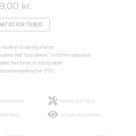
99,00
kr.
KT OS FOR TILBUD
 maskine til træning af bryst
skine med “load sleeves” til ø50mm vægtskiver
em flere farver til stel og sæder
d samlevejledning her (PDF)
NANSIERING
SERVICEAFTALE
NTERING
3D VISUALISERING