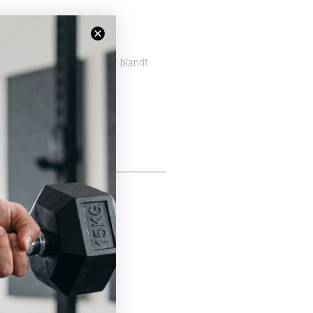
 erhvervskunder. Vi tilbyder blandt
ble priser.