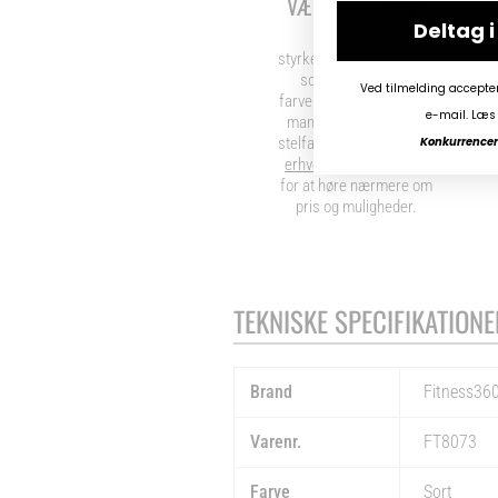
VÆLG STELFARVE
Deltag 
Alle vores
styrkemaskiner kommer
som standard i en
Ved tilmelding accepte
farven sort. Vi tilbyder at
e-mail. Læs 
man kan tilkøbe andre
Konkurrencen 
stelfarver. Kontakt vores
erhvervsafdeling
i dag,
for at høre nærmere om
pris og muligheder.
TEKNISKE SPECIFIKATIONE
Brand
Fitness36
Varenr.
FT8073
Farve
Sort