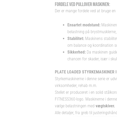
FORDELE VED PULLOVER MASKINEN:
Der er mange fordele ved at bruge en P
Ensartet modstand:
Maskinen 
belastning på brystmusklerne, 
Stabilitet:
Maskinens stabilitet
om balance og koordination s
Sikkerhed:
Da maskinen guider
chancen for skader, især i sku
PLATE LOADED STYRKEMASKINER I 
Styrkemaskinerne i denne serie er udvikl
virksomheder, rehab m.m.
Stellet er produceret i en solid stål
FITNESS360-logo. Maskinerne i denne s
vælge belastningen med
vægtskiver
.
Alle detaljer, fra greb til justeringshå