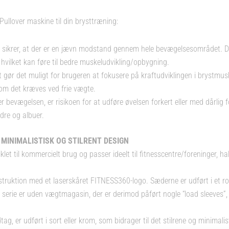
ullover maskine til din brysttræning:
sikrer, at der er en jævn modstand gennem hele bevægelsesområdet. Det
hvilket kan føre til bedre muskeludvikling/opbygning.
 gør det muligt for brugeren at fokusere på kraftudviklingen i brystmusk
om det kræves ved frie vægte.
 bevægelsen, er risikoen for at udføre øvelsen forkert eller med dårlig 
ldre og albuer.
MINIMALISTISK OG STILRENT DESIGN
et til kommercielt brug og passer ideelt til fitnesscentre/foreninger, haller
konstruktion med et laserskåret FITNESS360-logo. Sæderne er udført i et 
erie er uden vægtmagasin, der er derimod påført nogle “load sleeves”, s
ndtag, er udført i sort eller krom, som bidrager til det stilrene og minimal