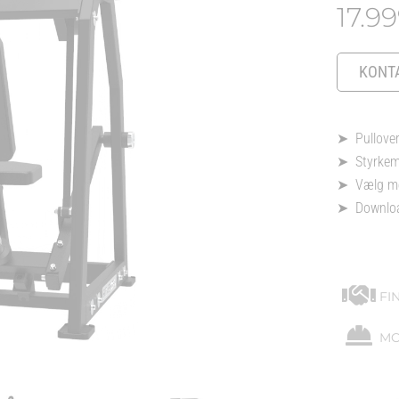
17.9
KONTA
➤ Pullover
➤ Styrkema
➤ Vælg mell
➤
Downloa
FI
MO