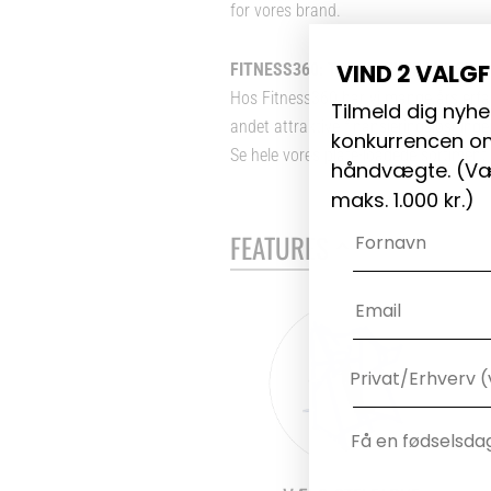
for vores brand.
VIND 2 VALG
FITNESS360: TOTALLEVERANDØR A
Hos Fitness360 har vi mange års erfari
Tilmeld dig nyhe
andet attraktive finansieringsløsninger,
konkurrencen om
Se hele vores plate-loadede sortiment
håndvægte. (
Væ
maks. 1.000 kr.)
Navn
FEATURES
Email