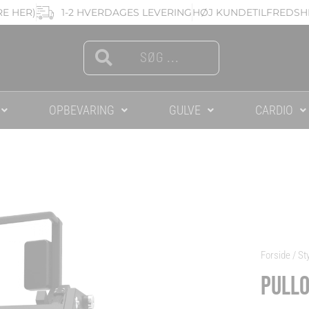
RE HER)
1-2 HVERDAGES LEVERING
HØJ KUNDETILFREDSHE
Search
Search
OPBEVARING
GULVE
CARDIO
Forside
/
St
PULL