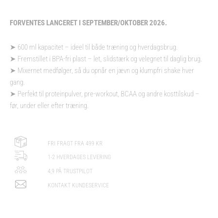
FORVENTES LANCERET I SEPTEMBER/OKTOBER 2026.
➤ 600 ml kapacitet – ideel til både træning og hverdagsbrug.
➤ Fremstillet i BPA-fri plast – let, slidstærk og velegnet til daglig brug.
➤ Mixernet medfølger, så du opnår en jævn og klumpfri shake hver
gang.
➤ Perfekt til proteinpulver, pre-workout, BCAA og andre kosttilskud –
før, under eller efter træning.
FRI FRAGT FRA 499 KR
1-2 HVERDAGES LEVERING
4,9 PÅ TRUSTPILOT
KONTAKT KUNDESERVICE