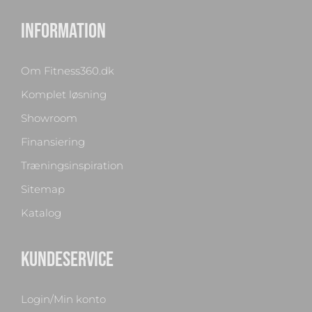
INFORMATION
Om Fitness360.dk
Komplet løsning
Showroom
Finansiering
Træningsinspiration
Sitemap
Katalog
Chat med os
KUNDESERVICE
Svar inden for sekunder
Login/Min konto
🏋️