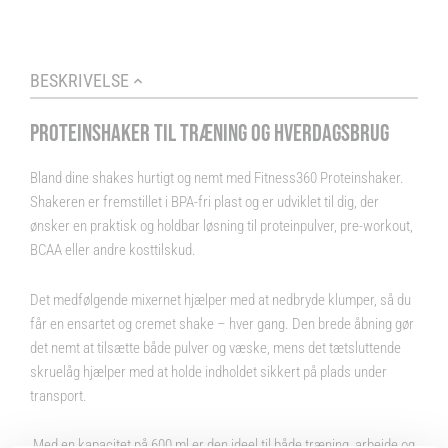
BESKRIVELSE
PROTEINSHAKER TIL TRÆNING OG HVERDAGSBRUG
Bland dine shakes hurtigt og nemt med Fitness360 Proteinshaker.
Shakeren er fremstillet i BPA-fri plast og er udviklet til dig, der
ønsker en praktisk og holdbar løsning til proteinpulver, pre-workout,
BCAA eller andre kosttilskud.
Det medfølgende mixernet hjælper med at nedbryde klumper, så du
får en ensartet og cremet shake – hver gang. Den brede åbning gør
det nemt at tilsætte både pulver og væske, mens det tætsluttende
skruelåg hjælper med at holde indholdet sikkert på plads under
transport.
Med en kapacitet på 600 ml er den ideel til både træning, arbejde og