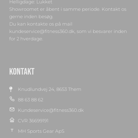
Helligdage: Lukket
Showroomet er åbent i samme periode. Kontakt os
gerne inden besøg.
Du kan kontakte os på mail
kundeservice@fitness360.dk, som vi besvarer inden
for 2 hverdage.
KONTAKT
Knudlundvej 24, 8653 Them
88 63 88 62
Kundeservice@fitness360.dk
CVR 36699191
MH Sports Gear ApS