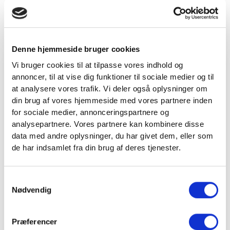
hverdagen.
Det minimalistiske sorte design med Fitness360-logo gør shakeren
til en stilren makker i træningstasken. Proteinshaker 600 ml er den
Denne hjemmeside bruger cookies
ideelle løsning til dig, der ønsker en praktisk shaker til både træning,
Vi bruger cookies til at tilpasse vores indhold og
arbejde og hverdagen.
annoncer, til at vise dig funktioner til sociale medier og til
VIND 2 VALGFRIE HÅNDVÆGTE 💥
at analysere vores trafik. Vi deler også oplysninger om
Tilmeld dig nyhedsbrevet og deltag i
din brug af vores hjemmeside med vores partnere inden
SPECIFIKATIONER
konkurrencen om 2 valgfrie
for sociale medier, annonceringspartnere og
analysepartnere. Vores partnere kan kombinere disse
håndvægte. (
Vælg selv vægten –
data med andre oplysninger, du har givet dem, eller som
maks. 1.000 kr.)
de har indsamlet fra din brug af deres tjenester.
Brand
Fitness360
Navn
Varenr.
FT1201
Samtykkevalg
Email
Nødvendig
Materiale
BPA-fri plast
Præferencer