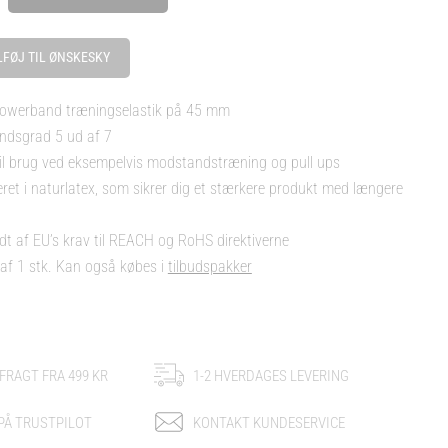
LFØJ TIL ØNSKESKY
owerband træningselastik på 45 mm
dsgrad 5 ud af 7
til brug ved eksempelvis modstandstræning og pull ups
et i naturlatex, som sikrer dig et stærkere produkt med længere
 af EU’s krav til REACH og RoHS direktiverne
f 1 stk. Kan også købes i
tilbudspakker
 FRAGT FRA 499 KR
1-2 HVERDAGES LEVERING
 PÅ TRUSTPILOT
KONTAKT KUNDESERVICE