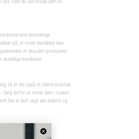
 ups. Eller du kan bruge dem til
re levetid end almindelige
kker på, at vores elastikker ikke
gselastikker er desuden produceret
 skadelige kemikalier.
ng, så er det også et yderst praktisk
. Sørg derfor at smide dem i tasken
veret! Det er kort sagt den bedste og
m du er ung eller gammel.