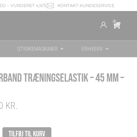
D – VURDERET 4,9/5
KONTAKT KUNDESERVICE
Cart
0
STYRKEMASKINER
ERHVERV
BAND TRÆNINGSELASTIK – 45 MM –
00
KR.
rband
ngselastik
Alternative:
TILFØJ TIL KURV