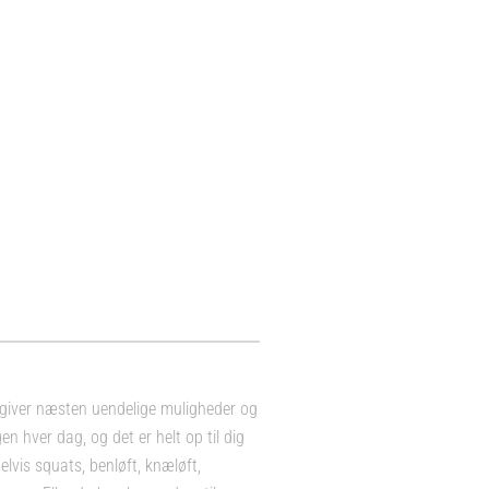
giver næsten uendelige muligheder og
n hver dag, og det er helt op til dig
lvis squats, benløft, knæløft,