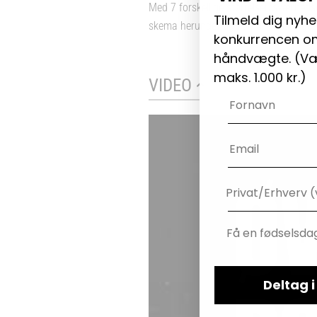
Med 7 forskellige størrelser/sværhedsgr
Tilmeld dig nyhe
skema herunder og køb din træningsela
konkurrencen om
håndvægte. (
Væ
maks. 1.000 kr.)
VIDEO
Navn
Email
Deltag 