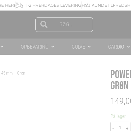
RE HER)
1-2 HVERDAGES LEVERING
HØJ KUNDETILFREDSHE
Search
Search
OPBEVARING
GULVE
CARDIO
POWER
– 45 mm – Grøn
GRØN
149,
Powe
På lager
Træni
-
+