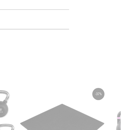
-37%
Chat med os
Svar inden for sekunder