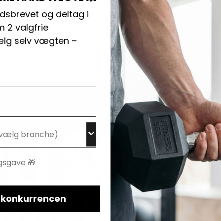
ader, er der noget til alle og til ethvert niveau. Find ud af hvilken styrk
dsbrevet og deltag i
stik allerede i dag.
 2 valgfrie
lg selv vægten –
i konkurrencen