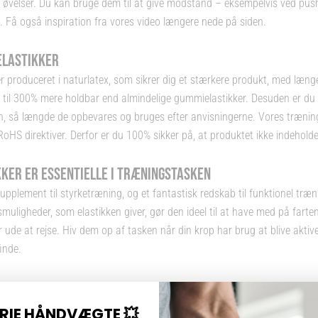
e øvelser. Du kan bruge dem til at give modstand – eksempelvis ved push
. Få også inspiration fra vores video længere nede på siden.
ELASTIKKER
r produceret i naturlatex, som sikrer dig et stærkere produkt, med længe
 til 300% mere holdbar end almindelige gummielastikker. Desuden er du si
en, så længde de opbevares og bruges efter anvisningerne. Vores trænin
HS direktiver. Derfor er du 100% sikker på, at produktet ikke indeholder
ER ER ESSENTIELLE I TRÆNINGSTASKEN
pplement til styrketræning, og et fantastisk redskab til funktionel træni
igheder, som elastikken giver, gør den ideel til at have med på farten
ler ude at rejse. Hiv dem op af tasken når din krop har brug at blive akti
inde.
bands; om du dyrker CrossFit eller er i gang med genoptræning, eller o
FRIE HÅNDVÆGTE 💥