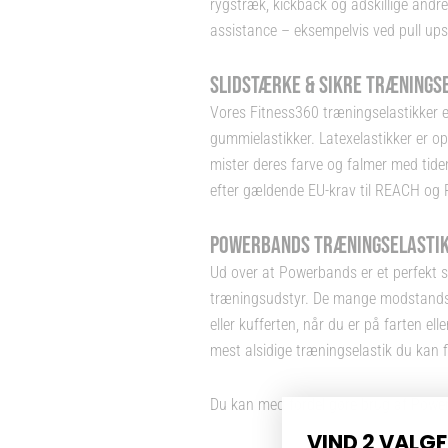
rygstræk, kickback og adskillige andr
assistance – eksempelvis ved pull ups
SLIDSTÆRKE & SIKRE TRÆNINGS
Vores Fitness360 træningselastikker e
gummielastikker. Latexelastikker er op
mister deres farve og falmer med tid
efter gældende EU-krav til REACH og Ro
POWERBANDS TRÆNINGSELASTIKK
Ud over at Powerbands er et perfekt su
træningsudstyr. De mange modstandsmul
eller kufferten, når du er på farten el
mest alsidige træningselastik du kan f
Du kan med fordel gøre brug af Power
VIND 2 VALG