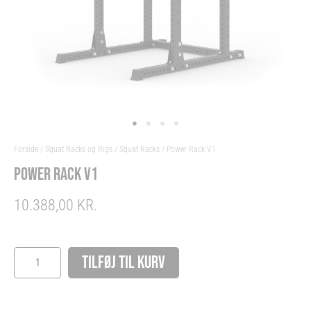
Forside
/
Squat Racks og Rigs
/
Squat Racks
/ Power Rack V1
POWER RACK V1
10.388,00
KR.
Power
Rack
TILFØJ TIL KURV
V1
antal
Alternative: