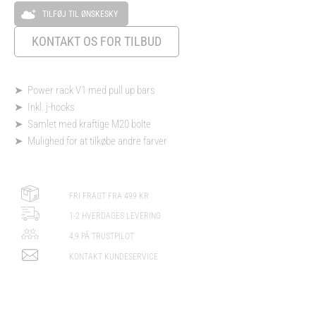
TILFØJ TIL ØNSKESKY
KONTAKT OS FOR TILBUD
➤ Power rack V1 med pull up bars
➤ Inkl. j-hooks
➤ Samlet med kraftige M20 bolte
➤ Mulighed for at tilkøbe andre farver
FRI FRAGT FRA 499 KR
1-2 HVERDAGES LEVERING
4,9 PÅ TRUSTPILOT
KONTAKT KUNDESERVICE