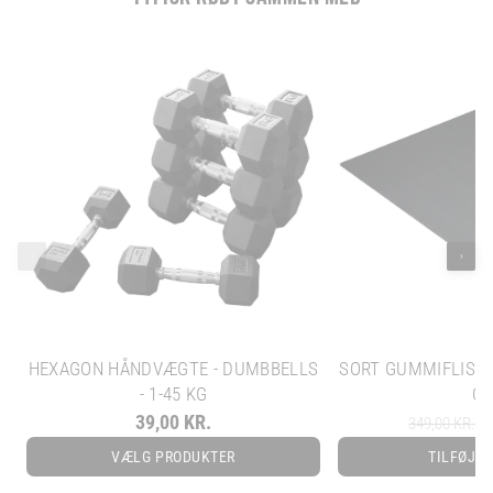
‹
›
HEXAGON HÅNDVÆGTE - DUMBBELLS
SORT GUMMIFLISE -
- 1-45 KG
C
39,00 KR.
22
349,00 KR.
VÆLG PRODUKTER
TILFØJ T