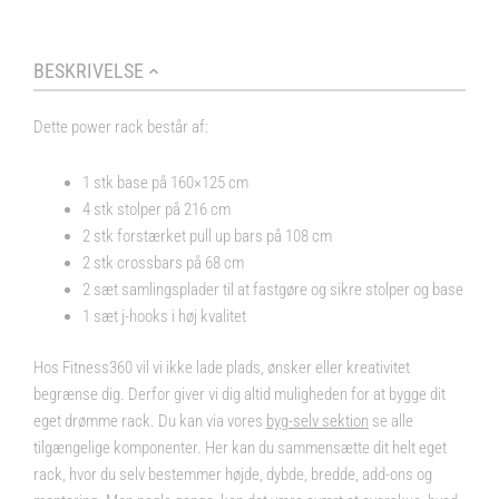
BESKRIVELSE
Dette power rack består af:
1 stk base på 160×125 cm
4 stk stolper på 216 cm
2 stk forstærket pull up bars på 108 cm
2 stk crossbars på 68 cm
2 sæt samlingsplader til at fastgøre og sikre stolper og base
1 sæt j-hooks i høj kvalitet
Hos Fitness360 vil vi ikke lade plads, ønsker eller kreativitet
begrænse dig. Derfor giver vi dig altid muligheden for at bygge dit
eget drømme rack. Du kan via vores
byg-selv sektion
se alle
tilgængelige komponenter. Her kan du sammensætte dit helt eget
rack, hvor du selv bestemmer højde, dybde, bredde, add-ons og