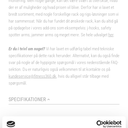
montering. Men nogle gange, kan det være svært at overskue, hvad
der er af muligheder og hvad prisen vil blive. Derfor har vi lavet et
bredt sortiment, med nogle forskellige rack og rigs-løsninger som vi
har sammensat. Når du har fundet dit ønskede rack, kan du altid gå
på opdagelse i vores
add-ons
som eksempelvis: j-hooks, safety
spotter arms, jammer arms og meget mere. Se hele udvalget
her
.
Er du i tvivl om noget?
Vi har lavet en udførlig tabel med tekniske
specifikationer på dette rack herunder. Alternativt, kan du også finde
svar på nogle af de hyppigste spørgsmål i vores nedenstående FAQ-
sektion. Du er naturligvis også velkommen til at kontakte os på
kundeservice@fitness360.dk
, hvis du alligvel står tilbage med
spørgsmål.
SPECIFIKATIONER
Brand
Fitness360