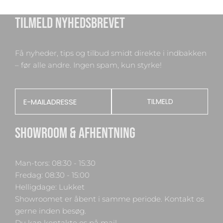
TILMELD NYHEDSBREVET
Få nyheder, tips og tilbud smidt direkte i indbakken
– før alle andre. Ingen spam, kun styrke!
Email
TILMELD
SHOWROOM & AFHENTNING
Man-tors: 08:30 - 15:30
Fredag: 08:30 - 15:00
Helligdage: Lukket
Showroomet er åbent i samme periode. Kontakt os
gerne inden besøg.
Du kan kontakte os på mail