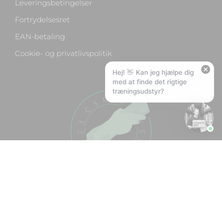
Leveringsbetingelser
🚚
Hvad koster fragt, og hvor hurtigt leverer I?
Fortrydelsesret
📦
Har I gratis fragt?
EAN-betaling
❤️
Kan I lave et tilbud?
Cookie- og privatlivspolitik
Hej! 👋 Kan jeg hjælpe dig
med at finde det rigtige
træningsudstyr?