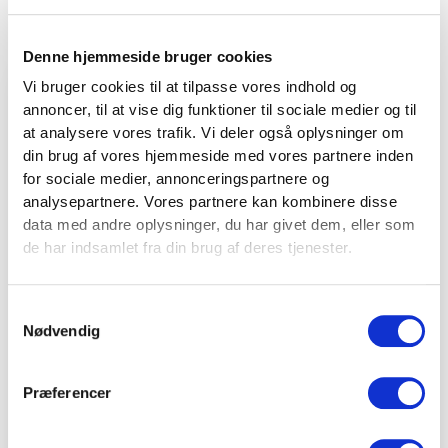
Varenr.
FT3363
Denne hjemmeside bruger cookies
Standardfarve
Jet Black – Texture (RAL 9005)
Vi bruger cookies til at tilpasse vores indhold og
annoncer, til at vise dig funktioner til sociale medier og til
Øvrige farvevalg
Carmine Red – Mat (RAL 3002) │
VIND 2 VALGFRIE HÅNDVÆGTE 💥
Distant Blue – Mat (RAL 5023) │
at analysere vores trafik. Vi deler også oplysninger om
Tilmeld dig nyhedsbrevet og deltag i
Fir Green – Mat (RAL 6009) │
din brug af vores hjemmeside med vores partnere inden
Light Pink – Mat (RAL 3015) │
konkurrencen om 2 valgfrie
for sociale medier, annonceringspartnere og
Traffic Grey A – Mat (RAL 7042)
analysepartnere. Vores partnere kan kombinere disse
håndvægte. (
Vælg selv vægten –
data med andre oplysninger, du har givet dem, eller som
maks. 1.000 kr.)
Bredde
1250 mm
de har indsamlet fra din brug af deres tjenester.
Navn
Dybde
1600 mm
Samtykkevalg
Højde
2250 mm
Email
Nødvendig
Vægt
128 kg
Præferencer
Stolpeprofil
75 x 75 mm
Stolpehuller
21 mm