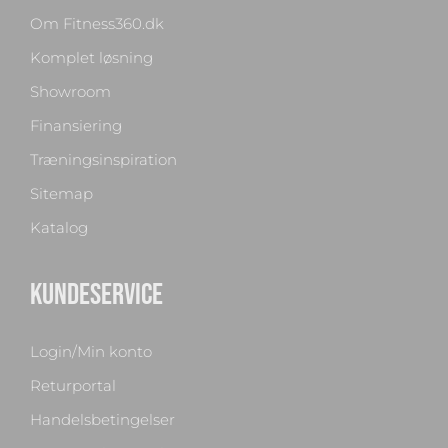
Om Fitness360.dk
Komplet løsning
Showroom
Finansiering
Træningsinspiration
Sitemap
Katalog
Chat med os
KUNDESERVICE
Svar inden for sekunder
Login/Min konto
🏋️
Returportal
Hej! Hvad kan jeg hjælpe med?
Stil mig et spørgsmål om vores produkter,
Handelsbetingelser
levering eller returnering — jeg er klar!