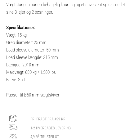
Vægtstangen har en behagelig knurling og et suverænt spin grundet
sine 8 lejer og 2 bøsninger.
Specifikationer:
Vægt: 15 kg
Greb diameter: 25 mm
Load sleeve diameter: 50 mm
Load sleeve længde: 315 mm
Længde: 2010 mm
Max vægt: 680 kg / 1.500 lbs
Farve: Sort
Passer til Ø50 mm
vægtskiver
FRI FRAGT FRA 499 KR
1-2 HVERDAGES LEVERING
4,9 PÅ TRUSTPILOT