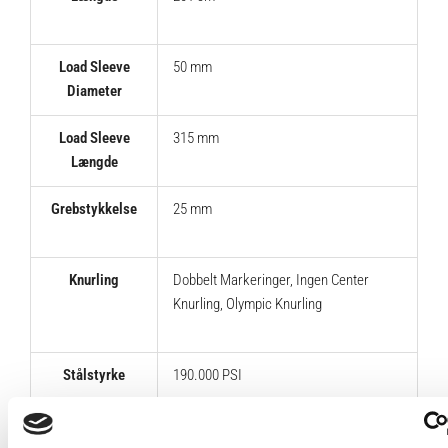
Load Sleeve
50 mm
Diameter
Load Sleeve
315 mm
Længde
Grebstykkelse
25 mm
Knurling
Dobbelt Markeringer
,
Ingen Center
Knurling
,
Olympic Knurling
Stålstyrke
190.000 PSI
Lejere &
8 Lejere & 2 Bøsninger