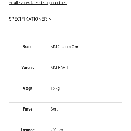
Se alle vores farvede logobånd her!
SPECIFIKATIONER
Brand
MM Custom Gym
Varenr.
MM-BAR-15
Vægt
15 kg
Farve
Sort
Længde
201 cm