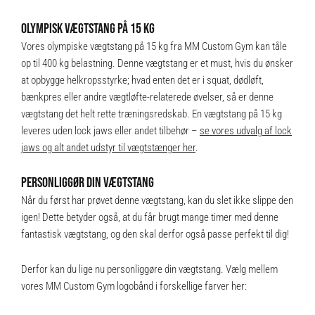
OLYMPISK VÆGTSTANG PÅ 15 KG
Vores olympiske vægtstang på 15 kg fra MM Custom Gym kan tåle
op til 400 kg belastning. Denne vægtstang er et must, hvis du ønsker
at opbygge helkropsstyrke; hvad enten det er i squat, dødløft,
bænkpres eller andre vægtløfte-relaterede øvelser, så er denne
vægtstang det helt rette træningsredskab. En vægtstang på 15 kg
leveres uden lock jaws eller andet tilbehør –
se vores udvalg af lock
jaws og alt andet udstyr til vægtstænger her
.
PERSONLIGGØR DIN VÆGTSTANG
Når du først har prøvet denne vægtstang, kan du slet ikke slippe den
igen! Dette betyder også, at du får brugt mange timer med denne
fantastisk vægtstang, og den skal derfor også passe perfekt til dig!
Derfor kan du lige nu personliggøre din vægtstang. Vælg mellem
vores MM Custom Gym logobånd i forskellige farver her: