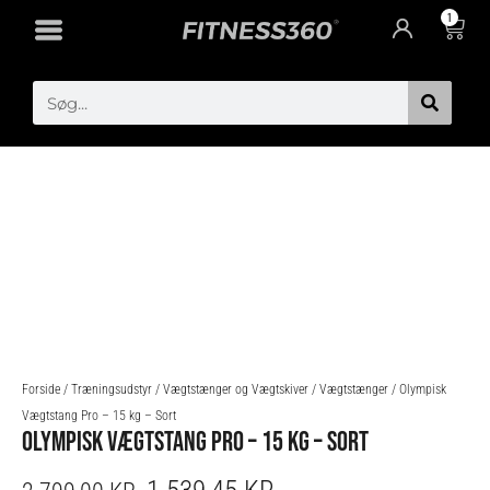
Gå
1
Cart
til
indholdet
Search
Forside
/
Træningsudstyr
/
Vægtstænger og Vægtskiver
/
Vægtstænger
/ Olympisk
Vægtstang Pro – 15 kg – Sort
OLYMPISK VÆGTSTANG PRO – 15 KG – SORT
ORIGINAL
CURRENT