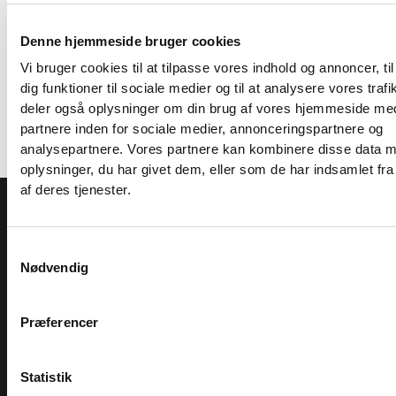
Bøsninger
Denne hjemmeside bruger cookies
Max
680 kg
Vi bruger cookies til at tilpasse vores indhold og annoncer, til
Vægtbelastning
dig funktioner til sociale medier og til at analysere vores trafi
deler også oplysninger om din brug af vores hjemmeside me
partnere inden for sociale medier, annonceringspartnere og
analysepartnere. Vores partnere kan kombinere disse data 
oplysninger, du har givet dem, eller som de har indsamlet fra
TILMELD NYHEDSBREVET
af deres tjenester.
Få nyheder, tips og tilbud smidt direkte i indbakken
Samtykkevalg
– før alle andre. Ingen spam, kun styrke!
Nødvendig
Præferencer
SHOWROOM & AFHENTNING
Statistik
Man-tors: 08:30 - 15:30