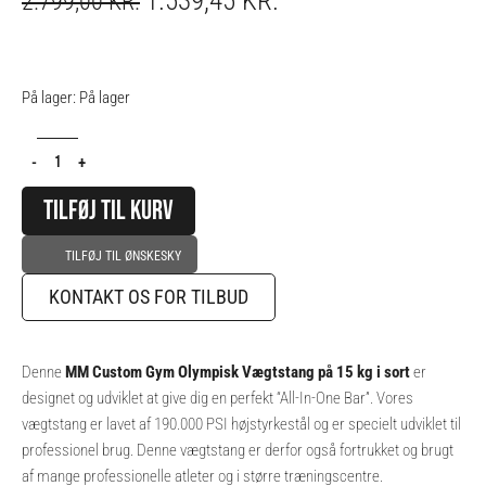
1.539,45
KR.
2.799,00
KR.
PRICE
PRICE
WAS:
IS:
2.799,00 KR..
1.539,45 KR..
Olympisk
På lager:
På lager
Vægtstang
Pro
-
+
-
15
TILFØJ TIL KURV
kg
-
TILFØJ TIL ØNSKESKY
Sort
KONTAKT OS FOR TILBUD
antal
Denne
MM Custom Gym Olympisk Vægtstang på 15 kg i sort
er
designet og udviklet at give dig en perfekt “All-In-One Bar”. Vores
vægtstang er lavet af 190.000 PSI højstyrkestål og er specielt udviklet til
professionel brug. Denne vægtstang er derfor også fortrukket og brugt
af mange professionelle atleter og i større træningscentre.