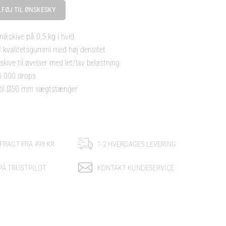
LFØJ TIL ØNSKESKY
nikskive på 0,5 kg i hvid
 kvalitetsgummi med høj densitet
kive til øvelser med let/lav belastning
0.000 drops
til Ø50 mm vægtstænger
 FRAGT FRA 499 KR
1-2 HVERDAGES LEVERING
 PÅ TRUSTPILOT
KONTAKT KUNDESERVICE