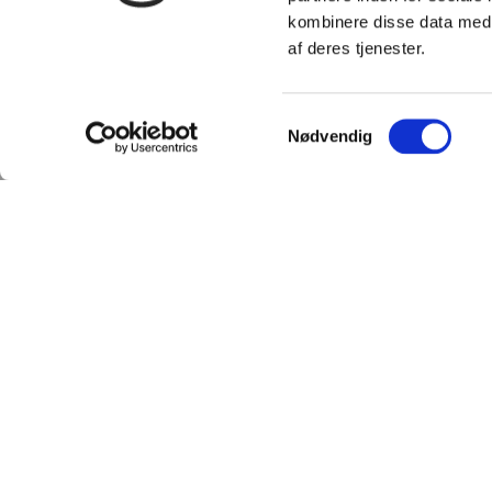
kombinere disse data med a
af deres tjenester.
Samtykkevalg
Nødvendig
TILMELD
SHOWROOM &
NYHEDSBREVET
AFHENTNING
Få nyheder, tips og tilbud
Man-tors: 08:30 - 15:
smidt direkte i indbakken
Fredag: 08:30 - 15:0
– før alle andre. Ingen
Helligdage: Lukket
spam, kun styrke!
Showroomet er åben
samme periode. Kon
gerne inden besøg.
Email
TILMELD
Du kan kontakte os
kundeservice@fitne
som vi besvarer inde