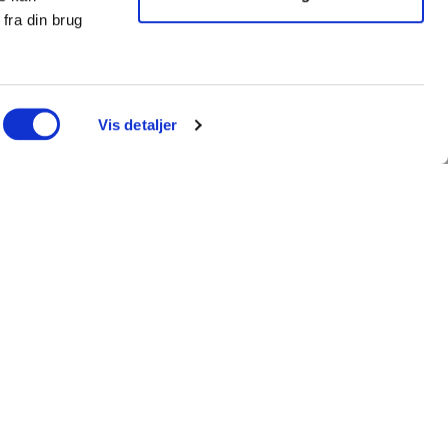
Hej! 👋 Kan jeg hjælpe dig
fra din brug
med at finde det rigtige
træningsudstyr?
MATION
KUNDESERVICE
Vis detaljer
ess360.dk
Login/Min konto
 løsning
Returportal
oom
Handelsbetingelser
ering
Leveringsbetingelser
sinspiration
Fortrydelsesret
p
EAN-betaling
Cookie- og privatlivspolitik