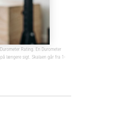
j Durometer Rating. En Durometer
på længere sigt. Skalaen går fra 1-