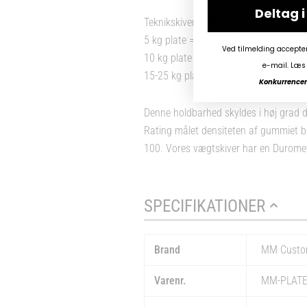
Deltag 
Teknikskiver = 10.000 drop
5 kg plate = 10.000 drop
Ved tilmelding accepte
10 kg plate = 20.000 drop
e-mail. Læs 
15-25 kg plate = 20.000-30.000 drop
Konkurrencen 
Denne holdbarhed skyldes i høj grad d
Rating målet densiteten af gummiet br
100. Vores vægtskiver har en Duromet
SPECIFIKATIONER
Brand
MM Cust
Varenr.
MM-PLATE