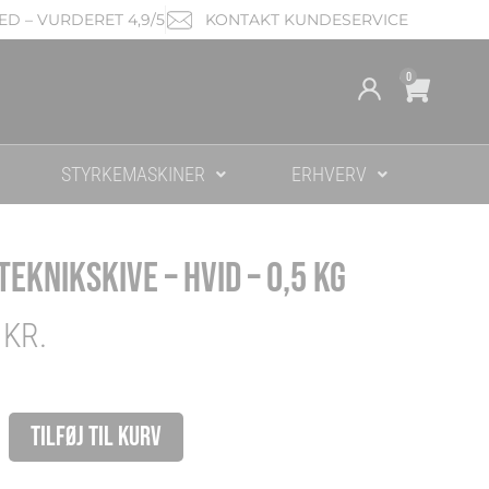
D – VURDERET 4,9/5
KONTAKT KUNDESERVICE
Cart
0
STYRKEMASKINER
ERHVERV
 TEKNIKSKIVE – HVID – 0,5 KG
0
KR.
kskive
Alternative:
TILFØJ TIL KURV