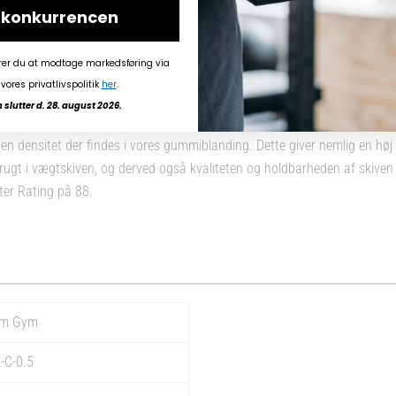
i konkurrencen
rer du at modtage markedsføring via
vores privatlivspolitik
her
.
slutter d. 28. august 2026.
en densitet der findes i vores gummiblanding. Dette giver nemlig en hø
ugt i vægtskiven, og derved også kvaliteten og holdbarheden af skiven 
er Rating på 88.
om Gym
-C-0.5