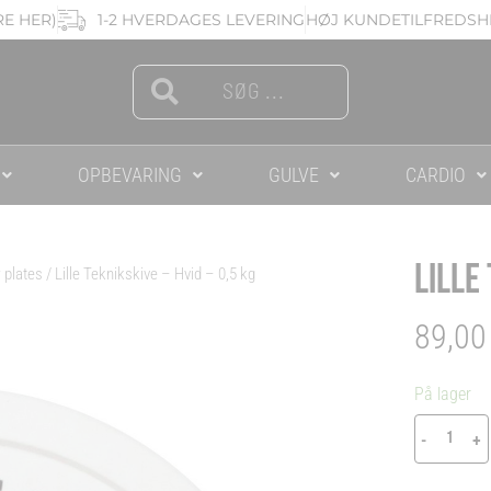
RE HER)
1-2 HVERDAGES LEVERING
HØJ KUNDETILFREDSHE
Search
Search
OPBEVARING
GULVE
CARDIO
LILLE
 plates
/ Lille Teknikskive – Hvid – 0,5 kg
89,0
Lille
På lager
Tekni
-
+
-
Hvid