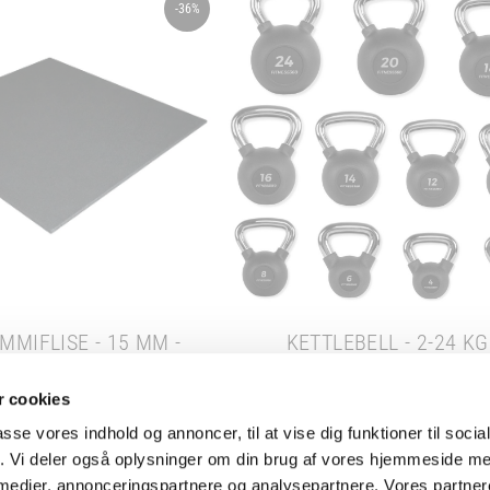
-36%
MMIFLISE - 15 MM -
KETTLEBELL - 2-24 KG
100X100 CM
224,00 KR.
99,00 KR.
 cookies
00 KR.
passe vores indhold og annoncer, til at vise dig funktioner til soci
ILFØJ TIL KURV
VÆLG PRODUKTER
fik. Vi deler også oplysninger om din brug af vores hjemmeside m
 medier, annonceringspartnere og analysepartnere. Vores partne