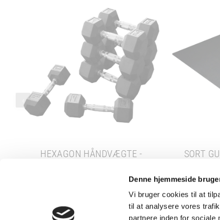
‹
HEXAGON HÅNDVÆGTE -
SORT GU
DUMBBELLS - 1-45 KG
39,00 KR.
Denne hjemmeside bruger
349,
Vi bruger cookies til at til
VÆLG PRODUKTER
T
til at analysere vores tra
partnere inden for sociale