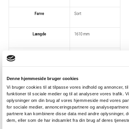
Farve
Sort
Længde
1610 mm
Bredde
1040 mm
Højde
1660 mm
Denne hjemmeside bruger cookies
Vi bruger cookies til at tilpasse vores indhold og annoncer, til
funktioner til sociale medier og til at analysere vores trafik. 
Vægtmagasin
155 kg
oplysninger om din brug af vores hjemmeside med vores par
for sociale medier, annonceringspartnere og analysepartnere
partnere kan kombinere disse data med andre oplysninger, du
Vægt
285 kg
dem, eller som de har indsamlet fra din brug af deres tjeneste