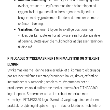
Minimal belastning:
Sammenlignet med Squat og lignende
øvelser, reducerer Leg Press maskinen belastningen på
ryggen, hvilket gør den til en fremragende mulighed for
brugere med rygproblemer eller dem, der ønsker en mere
skånsom træning.
Variation:
Maskinen tilbyder forskellige positioner og
vinkler, der kan justeres for at fokusere på forskellige dele
af benene. Dette giver dig mulighed for at tilpasse træningen
til dine mål.
PIN LOADED STYRKEMASKINER I MINIMALISTISK OG STILRENT
DESIGN
Styrkemaskinerne i denne serie er udviklet til kommercielt brug og
passer ideelt til fitnesscentre/foreninger, haller, skoler, offentlige
institutioner, virksomheder, rehab m.m. Vægtmagasinet er
produceret i en solid stålramme med et laserskåret FITNESS360-
logo i toppen. Sæderne er udført i et robust materiale med
varmetrykt FITNESS360-logo. Øverst på vægtmagasinet er der en
praktisk fordybning til opbevaring af f.eks. drikkedunk, mobiltelefon