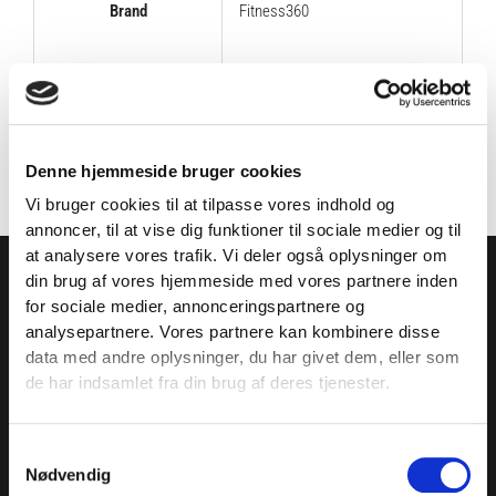
Brand
Fitness360
Varenr.
FT3348
Denne hjemmeside bruger cookies
Vi bruger cookies til at tilpasse vores indhold og
annoncer, til at vise dig funktioner til sociale medier og til
TILMELD NYHEDSBREVET
at analysere vores trafik. Vi deler også oplysninger om
din brug af vores hjemmeside med vores partnere inden
for sociale medier, annonceringspartnere og
Få nyheder, tips og tilbud smidt direkte i indbakken
analysepartnere. Vores partnere kan kombinere disse
– før alle andre. Ingen spam, kun styrke!
data med andre oplysninger, du har givet dem, eller som
de har indsamlet fra din brug af deres tjenester.
SHOWROOM & AFHENTNING
Samtykkevalg
Nødvendig