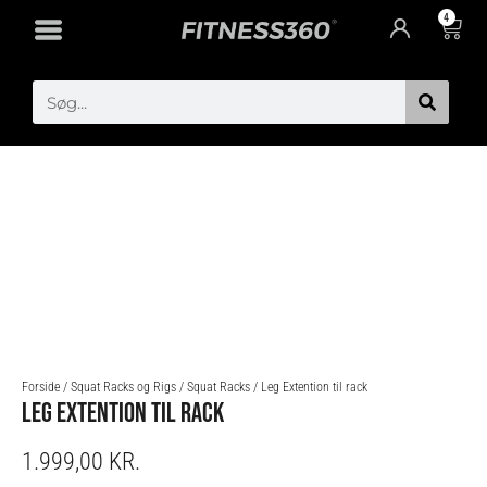
Gå
4
Cart
til
indholdet
Search
Forside
/
Squat Racks og Rigs
/
Squat Racks
/ Leg Extention til rack
LEG EXTENTION TIL RACK
1.999,00
KR.