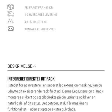
FRI FRAGT FRA 499 KR
1-2 HVERDAGES LEVERING
4,9 PÅ TRUSTPILOT
KONTAKT KUNDESERVICE
BESKRIVELSE
INTEGRERET DIREKTE I DIT RACK
I stedet for at investere i en separat leg extension-maskine, kan du
udnytte dit eksisterende rack fuldt ud. Denne Leg Extension til Rack
monteres sikkert og stabilt direkte på din uprights og bliver en
naturlig del af dit setup. Det betyder, at du får maskinens
funktionalitet – uden at optage ekstra gulvplads.