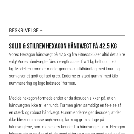
BESKRIVELSE
SOLID & STILREN HEXAGON HÅNDVÆGT PÅ 42,5 KG
Vores Hexagon håndvægt på 42,5 kg fra Fitness360 er altid det sikre
valg! Vores håndvægte fåes i vægtklasser fra 1 kg helt op til 70
kg. Modellen kommer med ergonomisk stålhåndtag med knurling,
som giver et godt og fast greb. Enderne er støbt gummi med kilo-
nummerering og logo indstøbt i formen.
Med de hexagon-formede ender er du desuden sikker på, at en
håndvægten ikke triller rundt. Formen giver samtidigt en følelse af
en stærk og robust håndvægt. Gummienderne gør desuden, at der
ikke bliver en masse unødvendig larm og grim slitage på
håndvægtene, som man ellers kender fra håndvægte i jern. Hexagon
håndvægte er derfor et af de mest efterspurgte og mest nødvendige