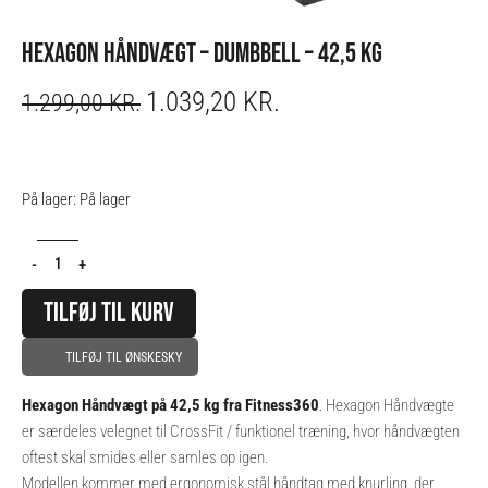
HEXAGON HÅNDVÆGT – DUMBBELL – 42,5 KG
1.039,20
KR.
ORIGINAL
CURRENT
1.299,00
KR.
PRICE
PRICE
WAS:
IS:
1.299,00 KR..
1.039,20 KR..
Hexagon
På lager:
På lager
Håndvægt
-
-
+
Dumbbell
-
TILFØJ TIL KURV
42,5
kg
TILFØJ TIL ØNSKESKY
antal
Hexagon Håndvægt på 42,5 kg fra Fitness360
. Hexagon Håndvægte
er særdeles velegnet til CrossFit / funktionel træning, hvor håndvægten
oftest skal smides eller samles op igen.
Modellen kommer med ergonomisk stål håndtag med knurling, der