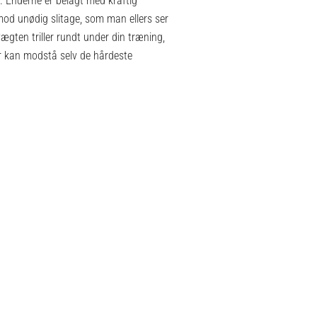
r. Enderne er belagt med kraftig
od unødig slitage, som man ellers ser
gten triller rundt under din træning,
r kan modstå selv de hårdeste