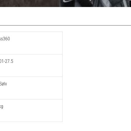
ss360
01-27.5
Sølv
kg