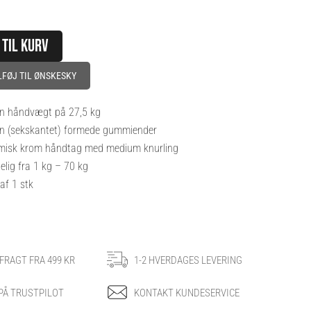
ell
 TIL KURV
LFØJ TIL ØNSKESKY
 håndvægt på 27,5 kg
 (sekskantet) formede gummiender
isk krom håndtag med medium knurling
lig fra 1 kg – 70 kg
f 1 stk
 FRAGT FRA 499 KR
1-2 HVERDAGES LEVERING
 PÅ TRUSTPILOT
KONTAKT KUNDESERVICE