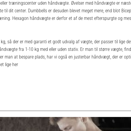
rke- eller træningscenter uden håndvægte. Øvelser med håndvægte er næste
e til dit center. Dumbbells er desuden blevet meget mere, end blot Biceps
ræning. Hexagon håndvægte er derfor et af de mest efterspurgte og me
kg, så der er med garanti et godt udvalg af vægte, der passer til lige d
vægte fra 1-10 kg med eller uden stativ. Er man til større vægte, fi
ker man at bespare plads, har vi også en justerbar håndvægt, der er opt
et lige her