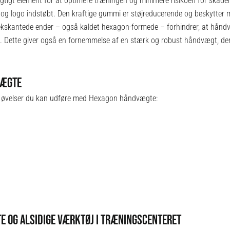
igtigt element for at optimere træningen og minimere risikoen for skade
g logo indstøbt. Den kraftige gummi er støjreducerende og beskytter m
ekskantede ender – også kaldet hexagon-formede – forhindrer, at håndvæ
ed. Dette giver også en fornemmelse af en stærk og robust håndvægt, de
VÆGTE
 øvelser du kan udføre med Hexagon håndvægte:
E OG ALSIDIGE VÆRKTØJ I TRÆNINGSCENTERET