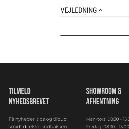
VEJLEDNING
TILMELD
SHOWROOM &
NYHEDSBREVET
AFHENTNING
Få nyheder, tips og tilbud
Man-tors: 08:30 - 15:
smidt direkte i indbakken
Fredag: 08:30 - 15:0