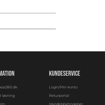
MATION
KUNDESERVICE
ess360.dk
Login/Min konto
 løsning
Returportal
oom
Handelsbetingelser