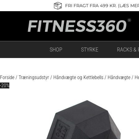
Gå
FRI FRAGT FRA 499 KR. (LÆS ME
til
indholdet
SHOP
STYRKE
RACKS & 
Forside
/
Træningsudstyr
/
Håndvægte og Kettlebells
/
Håndvægte
/ H
-20%