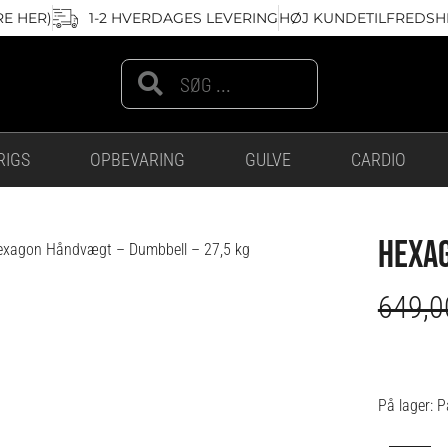
RE HER)
1-2 HVERDAGES LEVERING
HØJ KUNDETILFREDSHE
Search
Search
RIGS
OPBEVARING
GULVE
CARDIO
HEXAG
exagon Håndvægt – Dumbbell – 27,5 kg
649,
Hexa
På lager:
P
Hånd