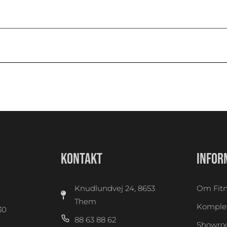
KONTAKT
INFOR
Knudlundvej 24, 8653
Om Fitn
Them
Komplet
30
88 63 88 62
0
Showr