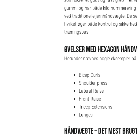
som sikrer et godt og fast greb – et v
gummi og har både kilo-nummerering o
ved traditionelle jernhåndvægte. De s
hvilket øger både kontrol og sikkerh
træningspas.
ØVELSER MED HEXAGON HÅND
Herunder nævnes nogle eksempler på
Bicep Curls
Shoulder press
Lateral Raise
Front Raise
Tricep Extensions
Lunges
HÅNDVÆGTE – DET MEST BRUGT