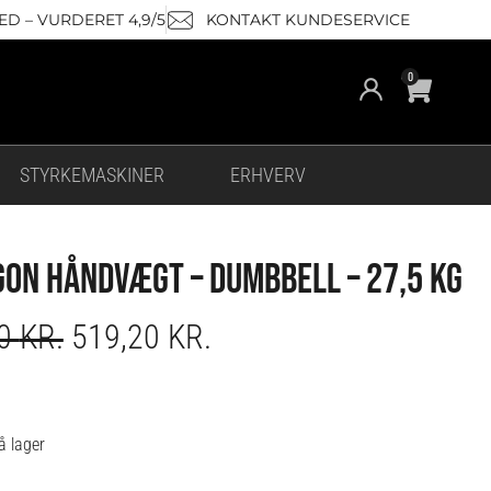
D – VURDERET 4,9/5
KONTAKT KUNDESERVICE
Cart
0
STYRKEMASKINER
ERHVERV
ON HÅNDVÆGT – DUMBBELL – 27,5 KG
ORIGINAL
CURRENT
00
KR.
519,20
KR.
PRICE
PRICE
WAS:
IS:
649,00 KR..
519,20 KR..
gon
å lager
vægt