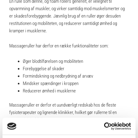
En rulle som denne, og foam rollers generelt, er velegnet til
opvarmning af muskler, og virker samtidig mod muskelsmerter og
er skadesforebyggende. Jævnlig brug af en ruller øger desuden
restitutionen og mobiliteten, og reducerer samtidigt ømhed og
kramper i musklerne.
Massageruller har derfor en række funktionaliteter som:
Øger blodtilførelsen og mobiliteten
Forebyggelse af skader
Formindskning og nedbrydning af arvæv
Mindsker spændinger i kroppen
Reducerer ømhed i musklerne
Massageruller er derfor et uundværligt redskab hos de fleste
fysioterapeuter og lignende klinikker, hvilket gør rullerne til en
essentiel del af folks trænings- og restitutionsrutiner.
Se vores lækre udvalg af foam rollers her