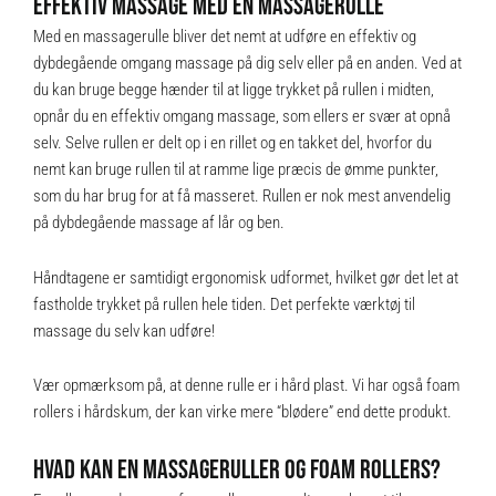
EFFEKTIV MASSAGE MED EN MASSAGERULLE
Med en massagerulle bliver det nemt at udføre en effektiv og
dybdegående omgang massage på dig selv eller på en anden. Ved at
du kan bruge begge hænder til at ligge trykket på rullen i midten,
opnår du en effektiv omgang massage, som ellers er svær at opnå
selv. Selve rullen er delt op i en rillet og en takket del, hvorfor du
nemt kan bruge rullen til at ramme lige præcis de ømme punkter,
som du har brug for at få masseret. Rullen er nok mest anvendelig
på dybdegående massage af lår og ben.
Håndtagene er samtidigt ergonomisk udformet, hvilket gør det let at
fastholde trykket på rullen hele tiden. Det perfekte værktøj til
massage du selv kan udføre!
Vær opmærksom på, at denne rulle er i hård plast. Vi har også foam
rollers i hårdskum, der kan virke mere “blødere” end dette produkt.
HVAD KAN EN MASSAGERULLER OG FOAM ROLLERS?