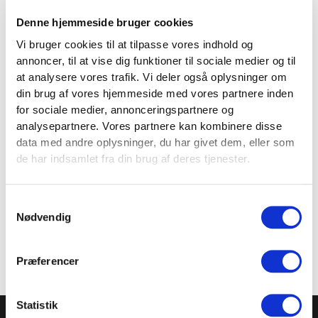
Denne hjemmeside bruger cookies
SPECIFIKATIONER
Vi bruger cookies til at tilpasse vores indhold og
annoncer, til at vise dig funktioner til sociale medier og til
at analysere vores trafik. Vi deler også oplysninger om
din brug af vores hjemmeside med vores partnere inden
Brand
Fitness360
for sociale medier, annonceringspartnere og
analysepartnere. Vores partnere kan kombinere disse
data med andre oplysninger, du har givet dem, eller som
Varenr.
FT1045
de har indsamlet fra din brug af deres tjenester.
Farve
Sort
Samtykkevalg
Nødvendig
Præferencer
TILMELD NYHEDSBREVET
Statistik