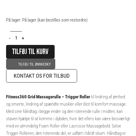
WAS:
IS:
199,00 KR..
159,20 KR..
Grid
På lager:
På lager (kan bestilles som restordre)
Massagerulle
-
-
+
Trigger
Roller
TILFØJ TIL KURV
antal
TILFØJ TIL ØNSKESKY
KONTAKT OS FOR TILBUD
Fitness360 Grid Massagerulle – Trigger Roller
til lindring af ømhed
og smerte, lindring af spændte muskler eller blot til komfort massage.
Med sine håndtag i begge ender og den roterende rulle i midten, kan
staven hjælpe til at komme i dybden, hvor det ellers kan være besværligt
med en almindelig Foam Roller eller Lacrosse Massagebold. Selve
Trigger Rolleren, den roterende del, er udført i hårdt skum. Håndtag er