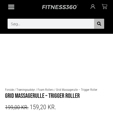
Gå
Cart
til
indholdet
Search
Forside
/
Træningsudstyr
/
Foam Rollers
/ Grid Massagerulle – Trigger Roller
GRID MASSAGERULLE – TRIGGER ROLLER
159,20
KR.
ORIGINAL
CURRENT
199,00
KR.
PRICE
PRICE