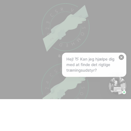
Hej! Hvad kan jeg hjælpe med?
Stil mig et spørgsmål om vores produkter,
levering eller returnering — jeg er klar!
🚚
Hvad koster fragt, og hvor hurtigt leverer I?
📦
Har I gratis fragt?
❤️
Kan I lave et tilbud?
Hej! 👋 Kan jeg hjælpe dig
med at finde det rigtige
træningsudstyr?