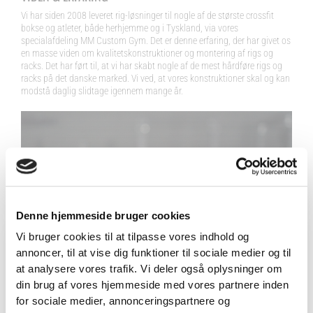
Vi har siden 2008 leveret rig-løsninger til nogle af de største crossfit
bokse og atleter, både herhjemme og i Tyskland, via vores
specialafdeling MM Custom Gym. Det er denne erfaring, der har givet os
en masse viden om kvalitetskonstruktioner og montering af rigs og
racks. Det har ført til, at vi har skabt nogle af de mest hårdføre rigs og
racks på det danske marked. Vi ved, at vores konstruktioner skal og kan
modstå daglig slidtage igennem mange år.
Denne hjemmeside bruger cookies
Vi bruger cookies til at tilpasse vores indhold og
annoncer, til at vise dig funktioner til sociale medier og til
VIND 2 VALGFRIE HÅNDVÆGTE 💥
at analysere vores trafik. Vi deler også oplysninger om
Tilmeld dig nyhedsbrevet og deltag i
din brug af vores hjemmeside med vores partnere inden
konkurrencen om 2 valgfrie
for sociale medier, annonceringspartnere og
PERSONLIGGØR DIT RIG