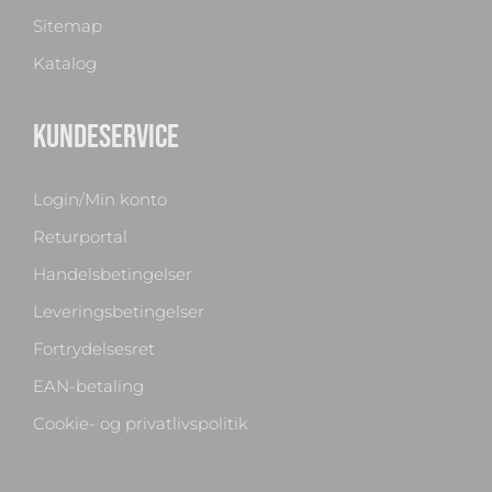
Sitemap
Katalog
KUNDESERVICE
Login/Min konto
Returportal
Handelsbetingelser
Leveringsbetingelser
Fortrydelsesret
Chat med os
EAN-betaling
Svar inden for sekunder
Cookie- og privatlivspolitik
🏋️