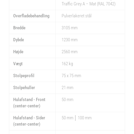
Traffic Grey A – Mat (RAL 7042)
Overfladebehandling
Pulverlakeret stål
Bredde
3105 mm
Dybde
1230 mm
Højde
2560 mm
Vægt
162 kg
Stolpeprofil
75 x 75 mm
Stolpehuller
21 mm
Hulafstand - Front
50 mm
(center-center)
Hulafstand - Sider
50 mm │ 100 mm
(center-center)