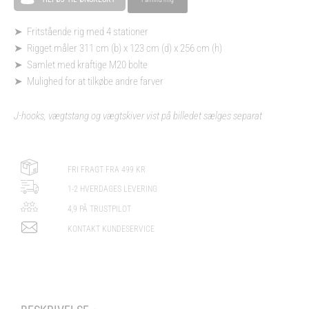
➤ Fritstående rig med 4 stationer
➤ Rigget måler 311 cm (b) x 123 cm (d) x 256 cm (h)
➤ Samlet med kraftige M20 bolte
➤ Mulighed for at tilkøbe andre farver
J-hooks, vægtstang og vægtskiver vist på billedet sælges separat
FRI FRAGT FRA 499 KR
1-2 HVERDAGES LEVERING
4,9 PÅ TRUSTPILOT
KONTAKT KUNDESERVICE