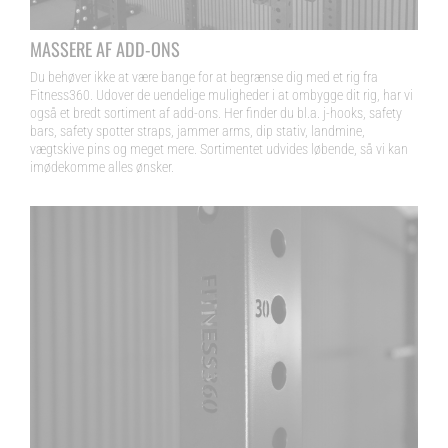
MASSERE AF ADD-ONS
Du behøver ikke at være bange for at begrænse dig med et rig fra
Fitness360. Udover de uendelige muligheder i at ombygge dit rig, har vi
også et bredt sortiment af add-ons. Her finder du bl.a. j-hooks, safety
bars, safety spotter straps, jammer arms, dip stativ, landmine,
vægtskive pins og meget mere. Sortimentet udvides løbende, så vi kan
imødekomme alles ønsker.