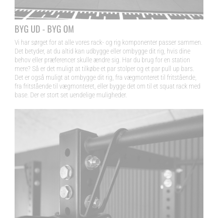
BYG UD - BYG OM
Vi har sørget for at alle vores rack- og rig komponenter passer sammen.
Det betyder, at du altid kan udbygge eller ombygge dit rig, hvis dine
behov eller præferencer skulle ændre sig. Har du brug for en station
mere? Så er det muligt at tilkøbe et par stolper og et par pull up bars.
Det er også muligt at ombygge dit rig, fra vægmonteret til fritstående,
fra fritstående til vægmonteret, eller bygge det om til et squat rack med
base. Der er stort set uendelige muligheder.