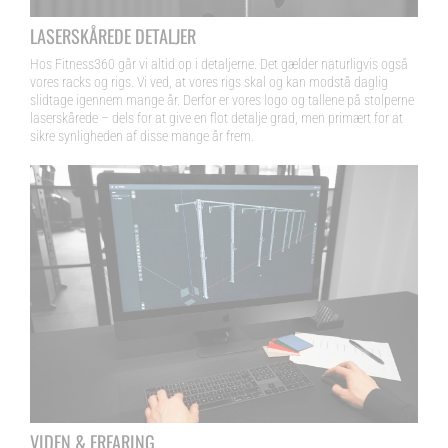
LASERSKÅREDE DETALJER
Hos Fitness360 går vi altid op i detaljerne. Det gælder naturligvis også
vores racks og rigs. Vi ved, at vores rigs skal og kan modstå daglig
slidtage igennem mange år. Derfor er vores logo og tallene på stolperne
laserskårede – dels for at give en flot detalje grad, men primært for at
sikre synligheden af disse mange år frem.
VIDEN & ERFARING