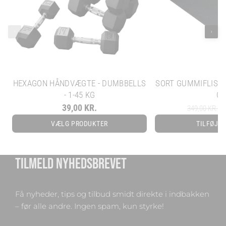
‹
›
HEXAGON HÅNDVÆGTE - DUMBBELLS
SORT GUMMIFLISE -
- 1-45 KG
C
39,00 KR.
22
349,00 KR.
VÆLG PRODUKTER
TILFØJ T
TILMELD NYHEDSBREVET
Få nyheder, tips og tilbud smidt direkte i indbakken
– før alle andre. Ingen spam, kun styrke!