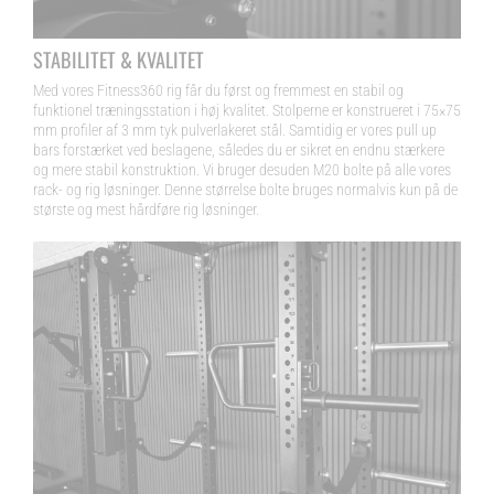
STABILITET & KVALITET
Med vores Fitness360 rig får du først og fremmest en stabil og
funktionel træningsstation i høj kvalitet. Stolperne er konstrueret i 75×75
mm profiler af 3 mm tyk pulverlakeret stål. Samtidig er vores pull up
bars forstærket ved beslagene, således du er sikret en endnu stærkere
og mere stabil konstruktion. Vi bruger desuden M20 bolte på alle vores
rack- og rig løsninger. Denne størrelse bolte bruges normalvis kun på de
største og mest hårdføre rig løsninger.