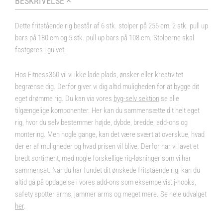
BESKRIVELSE
Dette fritstående rig består af 6 stk. stolper på 256 cm, 2 stk. pull up
bars på 180 cm og 5 stk. pull up bars på 108 cm. Stolperne skal
fastgøres i gulvet.
Hos Fitness360 vil vi ikke lade plads, ønsker eller kreativitet
begrænse dig. Derfor giver vi dig altid muligheden for at bygge dit
eget drømme rig. Du kan via vores
byg-selv sektion
se alle
tilgængelige komponenter. Her kan du sammensætte dit helt eget
rig, hvor du selv bestemmer højde, dybde, bredde, add-ons og
montering. Men nogle gange, kan det være svært at overskue, hvad
der er af muligheder og hvad prisen vil blive. Derfor har vi lavet et
bredt sortiment, med nogle forskellige rig-løsninger som vi har
sammensat. Når du har fundet dit ønskede fritstående rig, kan du
altid gå på opdagelse i vores
add-ons
som eksempelvis: j-hooks,
safety spotter arms, jammer arms og meget mere. Se hele udvalget
her
.