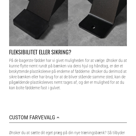
FLEKSIBILITET ELLER SIKRING?
På de bagerste fødder har vi givet muligheden for at vælge. Ønsker du at
kunne flytte nemt rundt på bænken via dens hjul og håndtag, er der et
beskyttende plastiksleeve på enderne af fødderne. Ønsker du derimod at
sikre bænken eller har brug for at de bliver stående samme sted, kan de
pågældende plastiksleeves nemt tages af, og der er mulighed for at du
kan bolte fødderne fast i gulvet.
CUSTOM FARVEVALG
Ønsker du at sætte dit eget præg på din nye træningsbænk? Så tilbyder