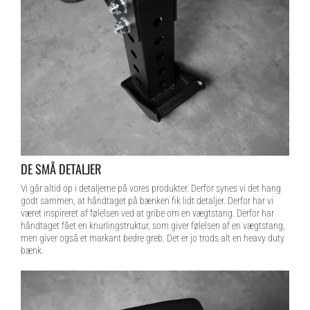
DE SMÅ DETALJER
Vi går altid op i detaljerne på vores produkter. Derfor synes vi det hang
godt sammen, at håndtaget på bænken fik lidt detaljer. Derfor har vi
været inspireret af følelsen ved at gribe om en vægtstang. Derfor har
håndtaget fået en knurlingstruktur, som giver følelsen af en vægtstang,
men giver også et markant bedre greb. Det er jo trods alt en heavy duty
bænk.