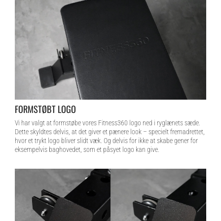
FORMSTØBT LOGO
Vi har valgt at formstøbe vores Fitness360 logo ned i ryglænets sæde.
Dette skyldtes delvis, at det giver et pænere look – specielt fremadrettet,
hvor et trykt logo bliver slidt væk. Og delvis for ikke at skabe gener for
eksempelvis baghovedet, som et påsyet logo kan give.