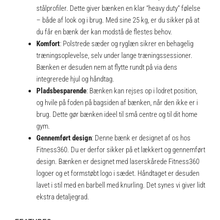
stålprofiler. Dette giver bænken en klar “heavy duty” følelse
– både af look og i brug. Med sine 25 kg, er du sikker på at
du får en bænk der kan modstå de flestes behov.
Komfort
: Polstrede sæder og ryglæn sikrer en behagelig
træningsoplevelse, selv under lange træningssessioner.
Bænken er desuden nem at flytte rundt på via dens
integrerede hjul og håndtag.
Pladsbesparende
: Bænken kan rejses op i lodret position,
og hvile på foden på bagsiden af bænken, når den ikke er i
brug. Dette gør bænken ideel til små centre og til dit home
gym.
Gennemført design
: Denne bænk er designet af os hos
Fitness360. Du er derfor sikker på et lækkert og gennemført
design. Bænken er designet med laserskårede Fitness360
logoer og et formstøbt logo i sædet. Håndtaget er desuden
lavet i stil med en barbell med knurling. Det synes vi giver lidt
ekstra detaljegrad.