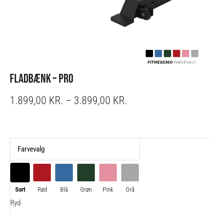
FLADBÆNK – PRO
PRICE
1.899,00
KR.
–
3.899,00
KR.
RANGE:
1.899,00 KR.
THROUGH
Fladbænk
3.899,00 KR.
Farvevalg
-
Pro
antal
Sort
Rød
Blå
Grøn
Pink
Grå
Ryd