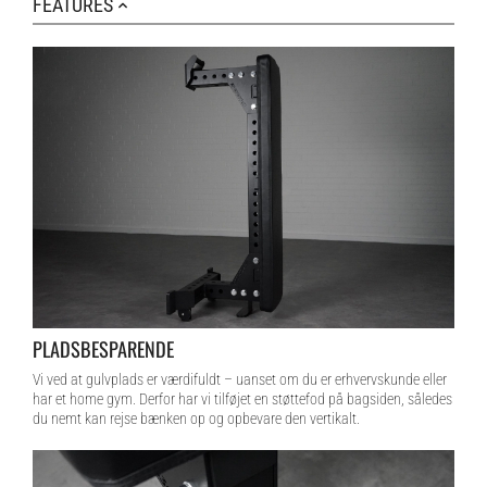
FEATURES
PLADSBESPARENDE
Vi ved at gulvplads er værdifuldt – uanset om du er erhvervskunde eller
har et home gym. Derfor har vi tilføjet en støttefod på bagsiden, således
du nemt kan rejse bænken op og opbevare den vertikalt.