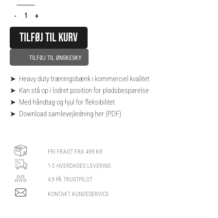
-
+
TILFØJ TIL KURV
TILFØJ TIL ØNSKESKY
➤ Heavy duty træningsbænk i kommerciel kvalitet
➤ Kan stå op i lodret position for pladsbesparelse
➤ Med håndtag og hjul for fleksibilitet
➤
Download samlevejledning her (PDF)
FRI FRAGT FRA 499 KR
1-2 HVERDAGES LEVERING
4,9 PÅ TRUSTPILOT
KONTAKT KUNDESERVICE