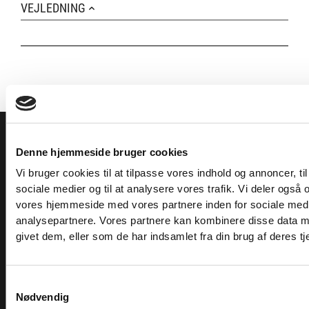
VEJLEDNING
TILMELD NYHEDSBREVET
Denne hjemmeside bruger cookies
Få nyheder, tips og tilbud smidt direkte i indbakken
Vi bruger cookies til at tilpasse vores indhold og annoncer, til 
– før alle andre. Ingen spam, kun styrke!
sociale medier og til at analysere vores trafik. Vi deler også
vores hjemmeside med vores partnere inden for sociale med
analysepartnere. Vores partnere kan kombinere disse data m
SHOWROOM & AFHENTNING
givet dem, eller som de har indsamlet fra din brug af deres tj
Man-tors: 08:30 - 15:30
Samtykkevalg
Nødvendig
Fredag: 08:30 - 15:00