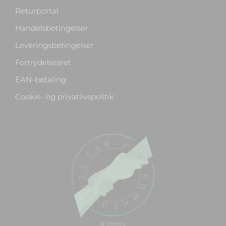
Returportal
Handelsbetingelser
Leveringsbetingelser
Fortrydelsesret
EAN-betaling
Cookie- og privatlivspolitik
Chat med os
Svar inden for sekunder
🏋️
Hej! Hvad kan jeg hjælpe med?
Stil mig et spørgsmål om vores produkter,
levering eller returnering — jeg er klar!
🚚
Hvad koster fragt, og hvor hurtigt leverer I?
📦
Har I gratis fragt?