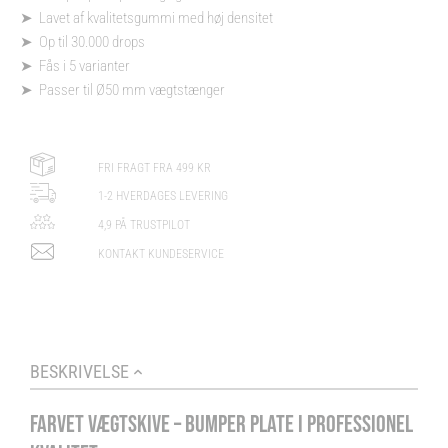
kg
➤ Lavet af kvalitetsgummi med høj densitet
-
➤ Op til 30.000 drops
Gul
➤ Fås i 5 varianter
antal
➤ Passer til Ø50 mm vægtstænger
FRI FRAGT FRA 499 KR
1-2 HVERDAGES LEVERING
4,9 PÅ TRUSTPILOT
KONTAKT KUNDESERVICE
BESKRIVELSE
FARVET VÆGTSKIVE – BUMPER PLATE I PROFESSIONEL