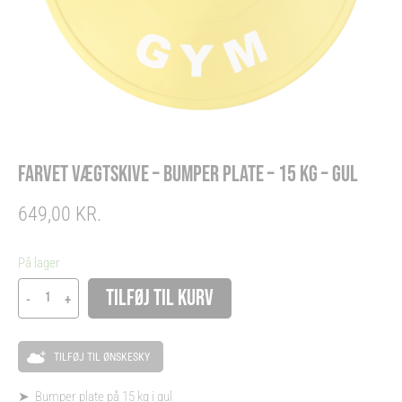
FARVET VÆGTSKIVE – BUMPER PLATE – 15 KG – GUL
649,00
KR.
Farvet
På lager
Vægtskive
Alternative:
TILFØJ TIL KURV
-
+
-
Bumper
Plate
TILFØJ TIL ØNSKESKY
-
15
➤ Bumper plate på 15 kg i gul