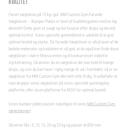
KVALITET
Farvet vægtskive på 15 kg i gul. MM Custom Gym Farvede
Vægtskiver – Bumper Plates er lavet af kvalitetsgummi med en høj
densitet! Dette giver et svagt og lavt bounce efter drops og derved
optimal kontrol. Vores specielle gummiblend er udviklet til at give
optimal levetid og styrke. De farvede Vægtskiver er altså lavet af de
bedste materialer og kvaliteten er så god, at du også kan finde disse
vægtskiver i større fitnesscentre og til konkurrencer indenfor
styrketræning. Så ønsker du en vægtskive der kan hold til mange
drops, og som du kan have i rigtig mange år ud i fremtiden, så er en
vægtskive fra MM Custom Gym den helt rette til dig. Vi anbefaler at
man dropper vores vægtskiver på vores specielle gummigulve,
platforme, eller skum platforme fra NOVI for optimal levetid.
Vores bumper plates passer naturligvis til vores
MM Custom Gym
vægtstænger
!
Skiverne fås i 5, 10, 15, 20 og 25 kg og passer til Ø50 mm