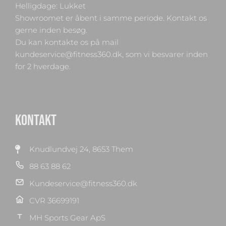
Helligdage: Lukket
Showroomet er åbent i samme periode. Kontakt os
gerne inden besøg.
Du kan kontakte os på mail
kundeservice@fitness360.dk, som vi besvarer inden
for 2 hverdage.
KONTAKT
Knudlundvej 24, 8653 Them
88 63 88 62
Kundeservice@fitness360.dk
CVR 36699191
MH Sports Gear ApS