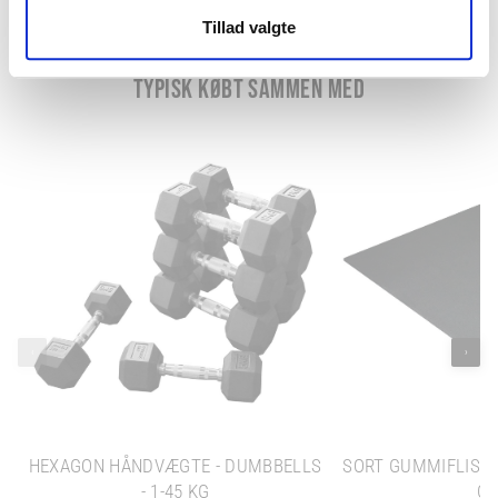
Tillad valgte
TYPISK KØBT SAMMEN MED
‹
›
HEXAGON HÅNDVÆGTE - DUMBBELLS
SORT GUMMIFLISE -
- 1-45 KG
C