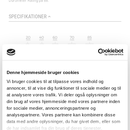
Durometer Rating på 88.
SPECIFIKATIONER
Denne hjemmeside bruger cookies
Vi bruger cookies til at tilpasse vores indhold og
annoncer, til at vise dig funktioner til sociale medier og til
VIND 2 VALGFRIE HÅNDVÆGTE 💥
at analysere vores trafik. Vi deler også oplysninger om
Tilmeld dig nyhedsbrevet og deltag i
din brug af vores hjemmeside med vores partnere inden
konkurrencen om 2 valgfrie
for sociale medier, annonceringspartnere og
analysepartnere. Vores partnere kan kombinere disse
håndvægte. (
Vælg selv vægten –
Brand
MM Custom Gym
data med andre oplysninger, du har givet dem, eller som
maks. 1.000 kr.)
de har indsamlet fra din brug af deres tjenester.
Varenr.
MM-PLATE-C-15