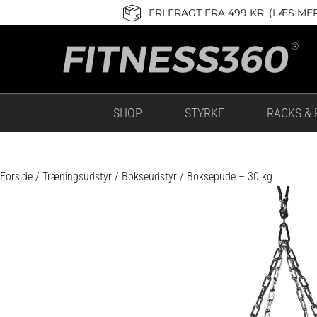
Gå
FRI FRAGT FRA 499 KR. (LÆS ME
til
indholdet
SHOP
STYRKE
RACKS & 
Forside
/
Træningsudstyr
/
Bokseudstyr
/ Boksepude – 30 kg