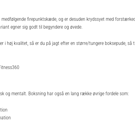
medfølgende firepunktskæde, og er desuden krydssyet med forstærked
riant egner sig godt til begyndere og øvede.
der i høj kvalitet, så er du på jagt efter en større/tungere boksepude, så
Fitness360
sk og mentalt. Boksning har også en lang række øvrige fordele som:
tion
nation