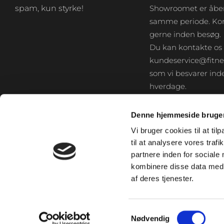
spam, kun styrke!
Showroomet er åben
samme periode. Kon
gerne inden besøg.
Du kan kontakte os
kundeservice@fitne
som vi besvarer inde
hverdage.
Denne hjemmeside bruger
Vi bruger cookies til at til
til at analysere vores tra
partnere inden for sociale
kombinere disse data med a
af deres tjenester.
Samtykkevalg
Nødvendig