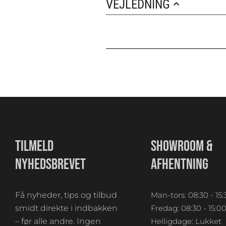
VEJLEDNING
TILMELD
SHOWROOM &
NYHEDSBREVET
AFHENTNING
Få nyheder, tips og tilbud
Man-tors: 08:30 - 15:
smidt direkte i indbakken
Fredag: 08:30 - 15:0
– før alle andre. Ingen
Helligdage: Lukket