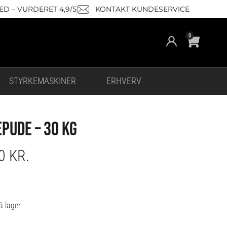
D – VURDERET 4,9/5
KONTAKT KUNDESERVICE
Cart
0
STYRKEMASKINER
ERHVERV
PUDE – 30 KG
00
KR.
epude
å lager