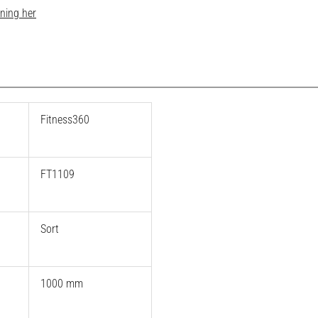
sning her
Fitness360
FT1109
Sort
1000 mm