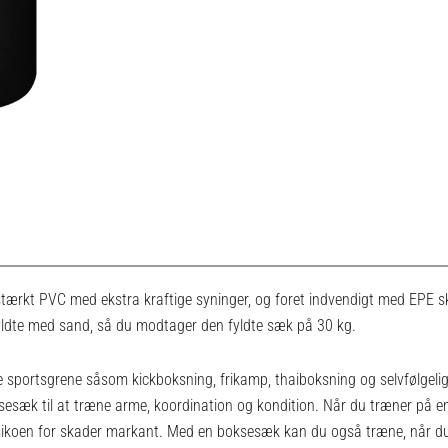
stærkt PVC med ekstra kraftige syninger, og foret indvendigt med EPE sk
ldte med sand, så du modtager den fyldte sæk på 30 kg.
ge sportsgrene såsom kickboksning, frikamp, ​​thaiboksning og selvfølgeli
esæk til at træne arme, koordination og kondition. Når du træner på e
sikoen for skader markant. Med en boksesæk kan du også træne, når du 