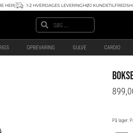
RE HER)
1-2 HVERDAGES LEVERING
HØJ KUNDETILFREDSHE
Search
Search
RIGS
OPBEVARING
GULVE
CARDIO
BOKSE
899,
Boks
På lager:
P
-