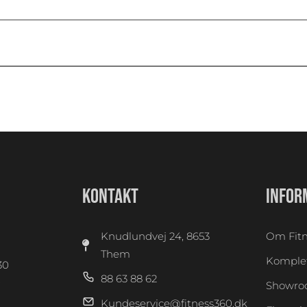
KONTAKT
INFOR
Knudlundvej 24, 8653
Om Fitn
Them
Komplet
30
88 63 88 62
0
Showr
Kundeservice@fitness360.dk