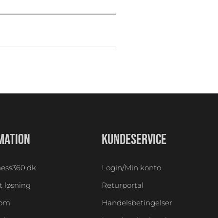
MATION
KUNDESERVICE
ess360.dk
Login/Min konto
 løsning
Returportal
oom
Handelsbetingelser