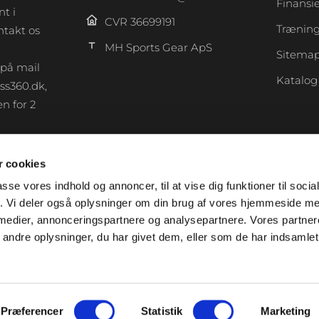
Finansi
t i
CVR 36699191
Træning
takt os
MH Sports Gear ApS
Sitema
 på mail
Katalog
ss360.dk,
n for 2
 cookies
F
a
passe vores indhold og annoncer, til at vise dig funktioner til soci
c
fik. Vi deler også oplysninger om din brug af vores hjemmeside m
e
 medier, annonceringspartnere og analysepartnere. Vores partne
b
ndre oplysninger, du har givet dem, eller som de har indsamlet 
o
o
k
-
Præferencer
Statistik
Marketing