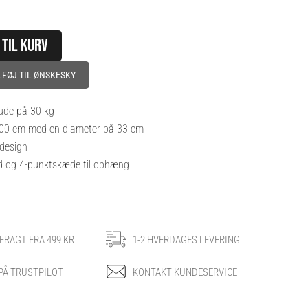
 TIL KURV
LFØJ TIL ØNSKESKY
de på 30 kg
00 cm med en diameter på 33 cm
 design
ld og 4-punktskæde til ophæng
 FRAGT FRA 499 KR
1-2 HVERDAGES LEVERING
 PÅ TRUSTPILOT
KONTAKT KUNDESERVICE