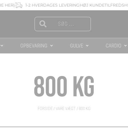
RE HER)
1-2 HVERDAGES LEVERING
HØJ KUNDETILFREDSHE
Search
Search
OPBEVARING
GULVE
CARDIO
800 KG
FORSIDE
/ VARE VÆGT / 800 KG