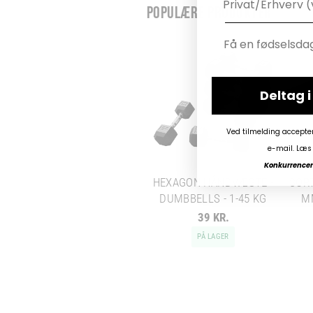
POPULÆRE PRODUKTER
Deltag 
Ved tilmelding accepte
e-mail. Læs 
Konkurrencen 
HEXAGON HÅNDVÆGTE -
SORT
DUMBBELLS - 1-45 KG
M
39 KR.
PÅ LAGER