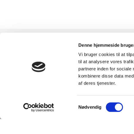
Denne hjemmeside bruger
Vi bruger cookies til at til
TILMELD
SHOWROOM &
til at analysere vores tra
partnere inden for sociale
NYHEDSBREVET
AFHENTNING
kombinere disse data med a
af deres tjenester.
Få nyheder, tips og tilbud
Man-tors: 08:30 - 15:
smidt direkte i indbakken
Fredag: 08:30 - 15:0
Samtykkevalg
Nødvendig
– før alle andre. Ingen
Helligdage: Lukket
spam, kun styrke!
Showroomet er åben
samme periode. Kon
gerne inden besøg.