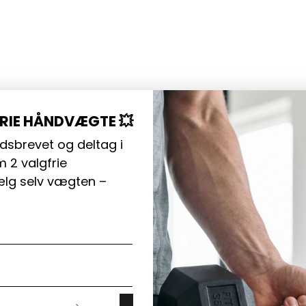
FRIE HÅNDVÆGTE 💥
dsbrevet og deltag i
 2 valgfrie
lg selv vægten –