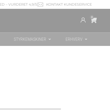
D – VURDERET 4,9/5
KONTAKT KUNDESERVICE
Cart
0
STYRKEMASKINER
ERHVERV