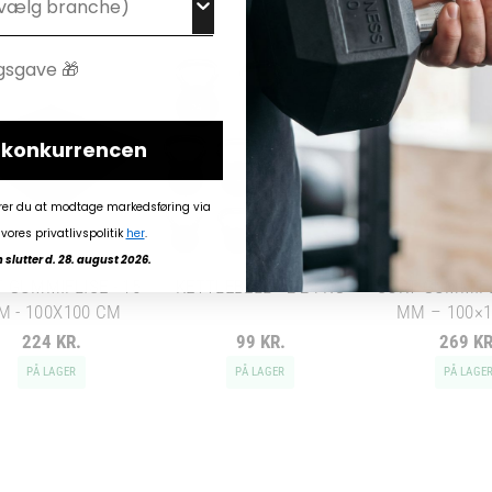
i konkurrencen
rer du at modtage markedsføring via
vores privatlivspolitik
her
.
slutter d. 28. august 2026.
 GUMMIFLISE - 15
KETTLEBELL - 2-24 KG
SORT GUMMIFL
M - 100X100 CM
MM – 100×
224 KR.
99 KR.
269 KR
PÅ LAGER
PÅ LAGER
PÅ LAGE