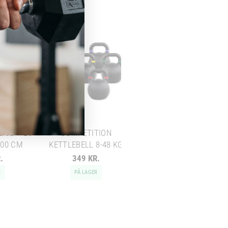
HEXAGON HÅNDVÆGT -
DUMBBELL - 15 KG
ISE – 20
COMPETITION
100 CM
KETTLEBELL 8-48 KG
Chat med os
.
349 KR.
319 KR.
Svar inden for sekunder
R
PÅ LAGER
PÅ LAGER
🏋️
Hej! Hvad kan jeg hjælpe med?
Stil mig et spørgsmål om vores produkter,