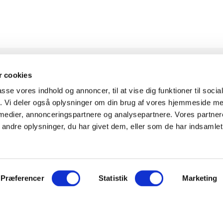
 cookies
passe vores indhold og annoncer, til at vise dig funktioner til soci
KONTAKT
INFOR
fik. Vi deler også oplysninger om din brug af vores hjemmeside m
 medier, annonceringspartnere og analysepartnere. Vores partne
ndre oplysninger, du har givet dem, eller som de har indsamlet 
Knudlundvej 24, 8653
Om Fitn
Them
Komplet
30
88 63 88 62
0
Showr
Præferencer
Statistik
Marketing
Kundeservice@fitness360.dk
Finansi
t i
CVR 36699191
Træning
takt os
MH Sports Gear ApS