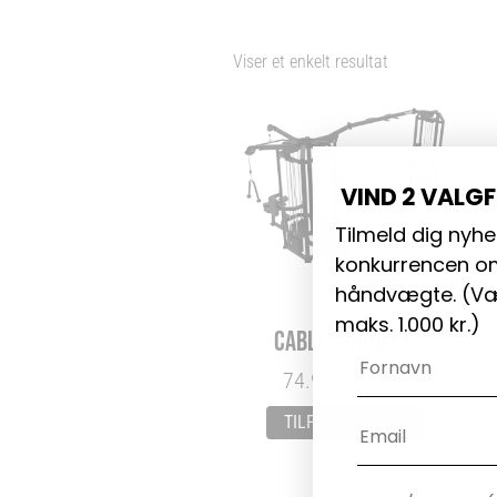
Viser et enkelt resultat
VIND 2 VALG
Tilmeld dig nyhe
konkurrencen om
håndvægte. (
Væ
maks. 1.000 kr.)
CABLE STATION 5
Navn
74.999,00
KR.
Email
TILFØJ TIL KURV