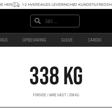
RE HER)
1-2 HVERDAGES LEVERING
HØJ KUNDETILFREDSHE
Search
Search
RIGS
OPBEVARING
GULVE
CARDIO
338 KG
FORSIDE
/ VARE VÆGT / 338 KG