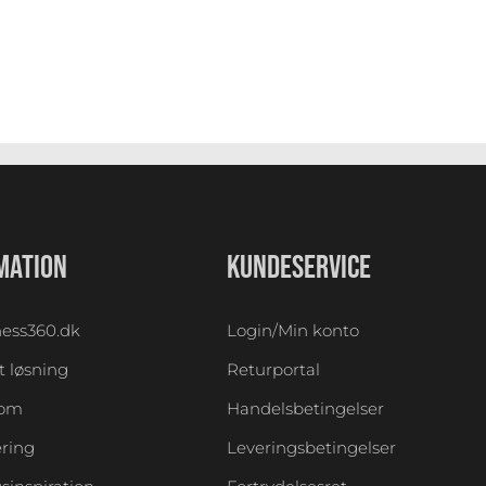
MATION
KUNDESERVICE
ess360.dk
Login/Min konto
 løsning
Returportal
oom
Handelsbetingelser
ering
Leveringsbetingelser