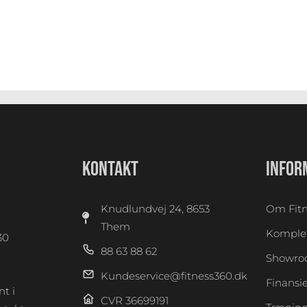
KONTAKT
INFOR
Knudlundvej 24, 8653
Om Fitn
Them
Komplet
30
88 63 88 62
0
Showr
Kundeservice@fitness360.dk
Finansi
t i
CVR 36699191