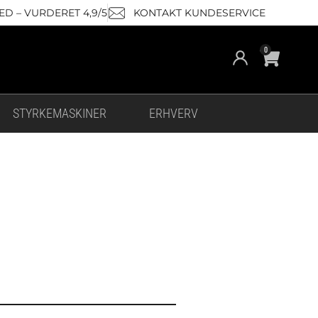
D – VURDERET 4,9/5
KONTAKT KUNDESERVICE
Cart
0
STYRKEMASKINER
ERHVERV