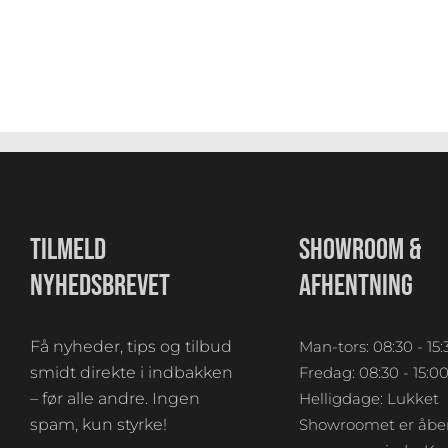
TILMELD
SHOWROOM &
NYHEDSBREVET
AFHENTNING
Få nyheder, tips og tilbud
Man-tors: 08:30 - 15:
smidt direkte i indbakken
Fredag: 08:30 - 15:0
– før alle andre. Ingen
Helligdage: Lukket
spam, kun styrke!
Showroomet er åben