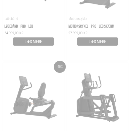
Løbebånd
Motionscykler
LØBEBÅND – PRO – LED
MOTIONSCYKEL – PRO – LED SKÆRM
54.999,00
KR.
27.999,00
KR.
LÆS MERE
LÆS MERE
ORIGINAL
CURRENT
-40%
PRICE
PRICE
WAS:
IS:
29.999,00 KR..
17.999,00 KR..