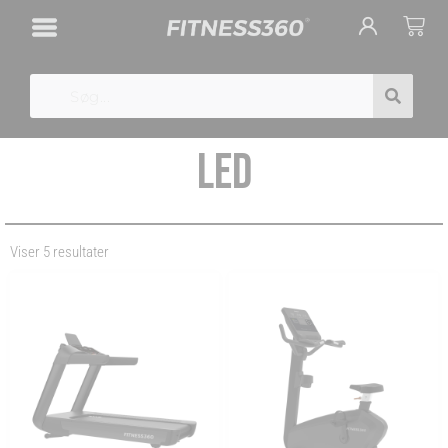
Gå
Cart
til
indholdet
Search
LED
Viser 5 resultater