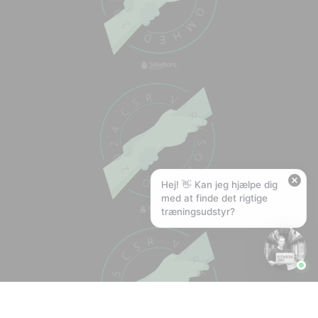
🏋️
Hej! Hvad kan jeg hjælpe med?
Stil mig et spørgsmål om vores produkter,
levering eller returnering — jeg er klar!
🚚
Hvad koster fragt, og hvor hurtigt leverer I?
📦
Har I gratis fragt?
❤️
Kan I lave et tilbud?
Hej! 👋 Kan jeg hjælpe dig
med at finde det rigtige
træningsudstyr?