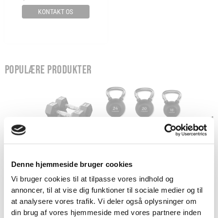
KONTAKT OS
POPULÆRE PRODUKTER
Denne hjemmeside bruger cookies
Vi bruger cookies til at tilpasse vores indhold og
HEXAGON HÅNDVÆGTE -
KETTLEBELL - 2-24 KG
SORT 
annoncer, til at vise dig funktioner til sociale medier og til
VIND 2 VALGFRIE HÅNDVÆGTE 💥
DUMBBELLS - 1-45 KG
MM 
at analysere vores trafik. Vi deler også oplysninger om
Tilmeld dig nyhedsbrevet og deltag i
39 KR.
99 KR.
din brug af vores hjemmeside med vores partnere inden