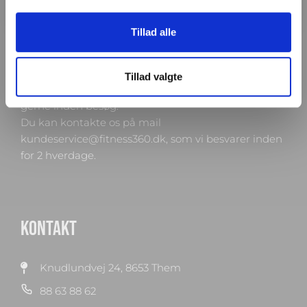
Konkurrencen slutter d. 28. august 2026.
Tillad alle
Man-tors: 08:30 - 15:30
Fredag: 08:30 - 15:00
Helligdage: Lukket
Tillad valgte
Showroomet er åbent i samme periode. Kontakt os
gerne inden besøg.
Du kan kontakte os på mail
kundeservice@fitness360.dk, som vi besvarer inden
for 2 hverdage.
KONTAKT
Knudlundvej 24, 8653 Them
88 63 88 62