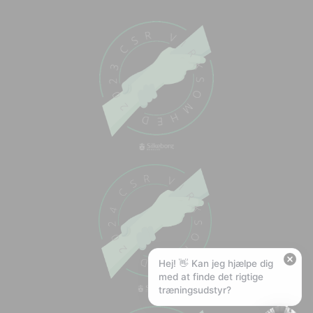
Chat med os
Svar inden for sekunder
🏋️
Hej! Hvad kan jeg hjælpe med?
Stil mig et spørgsmål om vores produkter,
levering eller returnering — jeg er klar!
🚚
Hvad koster fragt, og hvor hurtigt leverer I?
📦
Har I gratis fragt?
❤️
Kan I lave et tilbud?
Hej! 👋 Kan jeg hjælpe dig
med at finde det rigtige
træningsudstyr?