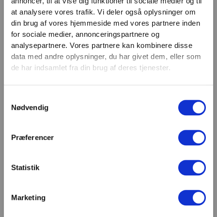
annoncer, til at vise dig funktioner til sociale medier og til
VIND 2 VALGFRIE HÅNDVÆGTE 💥
at analysere vores trafik. Vi deler også oplysninger om
Email
Tilmeld dig nyhedsbrevet og deltag i
din brug af vores hjemmeside med vores partnere inden
TILMELD
konkurrencen om 2 valgfrie
for sociale medier, annonceringspartnere og
analysepartnere. Vores partnere kan kombinere disse
håndvægte. (
Vælg selv vægten –
SHOWROOM & AFHENTNING
data med andre oplysninger, du har givet dem, eller som
maks. 1.000 kr.)
de har indsamlet fra din brug af deres tjenester.
Navn
Man-tors: 08:30 - 15:30
Fredag: 08:30 - 15:00
Samtykkevalg
Email
Nødvendig
Helligdage: Lukket
Showroomet er åbent i samme periode. Kontakt os
gerne inden besøg.
Præferencer
Du kan kontakte os på mail
kundeservice@fitness360.dk, som vi besvarer inden
for 2 hverdage.
Statistik
Marketing
Deltag i konkurrencen