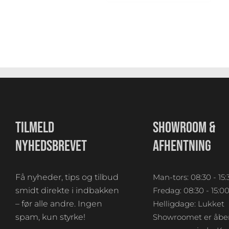
TILMELD
SHOWROOM &
NYHEDSBREVET
AFHENTNING
Få nyheder, tips og tilbud
Man-tors: 08:30 - 15:
smidt direkte i indbakken
Fredag: 08:30 - 15:0
– før alle andre. Ingen
Helligdage: Lukket
spam, kun styrke!
Showroomet er åben