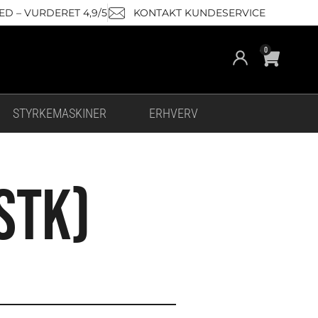
D – VURDERET 4,9/5
KONTAKT KUNDESERVICE
Cart
0
STYRKEMASKINER
ERHVERV
STK)