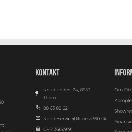
KONTAKT
INFOR
Knudlundvej 24, 8653
Om Fitn
Them
Komplet
30
88 63 88 62
0
Showr
Kundeservice@fitness360.dk
Finansi
t i
CVR 36699191