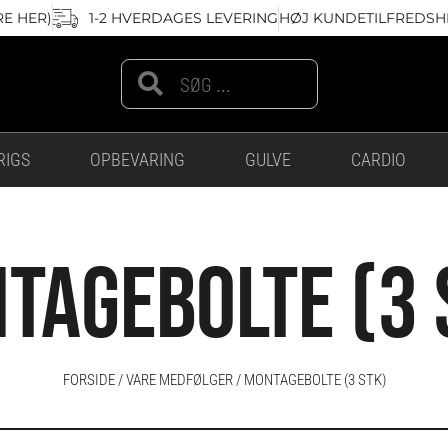
RE HER)
1-2 HVERDAGES LEVERING
HØJ KUNDETILFREDSHE
Search
Search
RIGS
OPBEVARING
GULVE
CARDIO
TAGEBOLTE (3 
FORSIDE
/ VARE MEDFØLGER / MONTAGEBOLTE (3 STK)