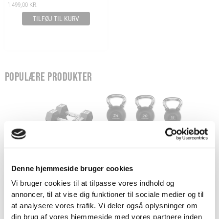
1.499,00
KR.
TILFØJ TIL KURV
POPULÆRE PRODUKTER
Denne hjemmeside bruger cookies
Vi bruger cookies til at tilpasse vores indhold og
annoncer, til at vise dig funktioner til sociale medier og til
HEXAGON HÅNDVÆGTE -
KETTLEBELL - 2-24 KG
SORT 
VIND 2 VALGFRIE HÅNDVÆGTE 💥
at analysere vores trafik. Vi deler også oplysninger om
DUMBBELLS - 1-45 KG
MM 
Tilmeld dig nyhedsbrevet og deltag i
din brug af vores hjemmeside med vores partnere inden