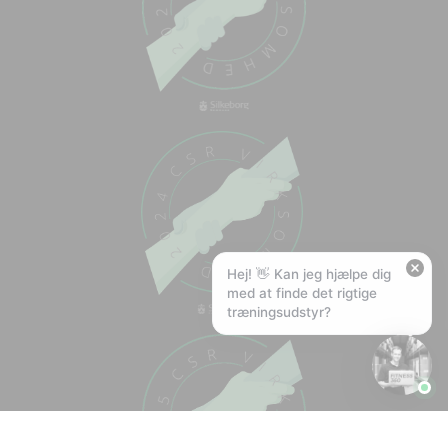
🏋️
Hej! Hvad kan jeg hjælpe med?
Stil mig et spørgsmål om vores produkter,
levering eller returnering — jeg er klar!
🚚
Hvad koster fragt, og hvor hurtigt leverer I?
📦
Har I gratis fragt?
❤️
Kan I lave et tilbud?
Hej! 👋 Kan jeg hjælpe dig
med at finde det rigtige
træningsudstyr?