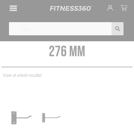
Gå
Cart
til
indholdet
Search
276 MM
Viser et enkelt resultat