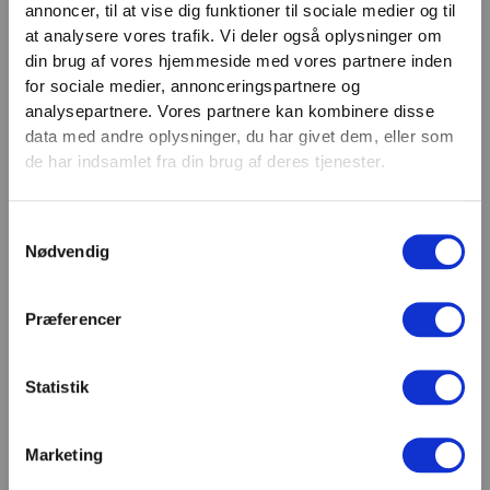
annoncer, til at vise dig funktioner til sociale medier og til
VIND 2 VALGFRIE HÅNDVÆGTE 💥
at analysere vores trafik. Vi deler også oplysninger om
Tilmeld dig nyhedsbrevet og deltag i
Email
din brug af vores hjemmeside med vores partnere inden
TILMELD
konkurrencen om 2 valgfrie
for sociale medier, annonceringspartnere og
analysepartnere. Vores partnere kan kombinere disse
håndvægte. (
Vælg selv vægten –
SHOWROOM & AFHENTNING
data med andre oplysninger, du har givet dem, eller som
maks. 1.000 kr.)
de har indsamlet fra din brug af deres tjenester.
Navn
Man-tors: 08:30 - 15:30
Samtykkevalg
Fredag: 08:30 - 15:00
Email
Nødvendig
Helligdage: Lukket
Showroomet er åbent i samme periode. Kontakt os
gerne inden besøg.
Præferencer
Du kan kontakte os på mail
kundeservice@fitness360.dk, som vi besvarer inden
Statistik
for 2 hverdage.
Marketing
Deltag i konkurrencen