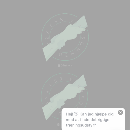
Chat med os
Svar inden for sekunder
🏋️
Hej! Hvad kan jeg hjælpe med?
Stil mig et spørgsmål om vores produkter,
levering eller returnering — jeg er klar!
🚚
Hvad koster fragt, og hvor hurtigt leverer I?
📦
Har I gratis fragt?
❤️
Kan I lave et tilbud?
Hej! 👋 Kan jeg hjælpe dig
med at finde det rigtige
træningsudstyr?