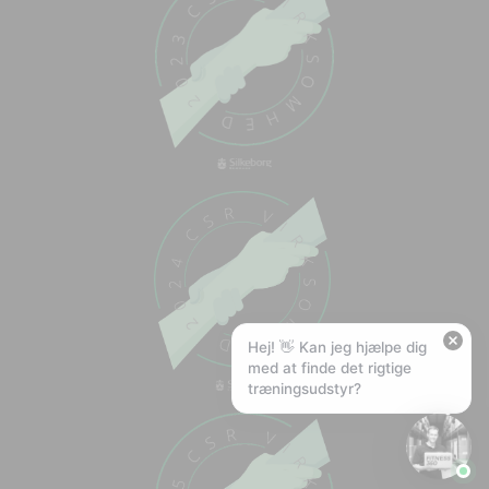
Chat med os
Svar inden for sekunder
🏋️
Hej! Hvad kan jeg hjælpe med?
Stil mig et spørgsmål om vores produkter,
levering eller returnering — jeg er klar!
🚚
Hvad koster fragt, og hvor hurtigt leverer I?
📦
Har I gratis fragt?
❤️
Kan I lave et tilbud?
Hej! 👋 Kan jeg hjælpe dig
med at finde det rigtige
træningsudstyr?