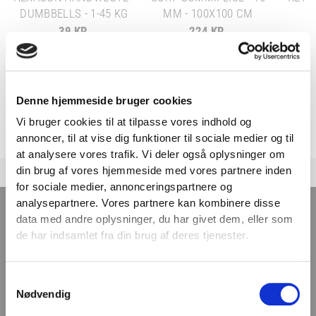
DUMBBELLS - 1-45 KG
MM - 100X100 CM
39 KR.
224 KR.
PÅ LAGER
PÅ LAGER
Denne hjemmeside bruger cookies
Vi bruger cookies til at tilpasse vores indhold og
annoncer, til at vise dig funktioner til sociale medier og til
VIND 2 VALGFRIE HÅNDVÆGTE 💥
at analysere vores trafik. Vi deler også oplysninger om
Tilmeld dig nyhedsbrevet og deltag i
din brug af vores hjemmeside med vores partnere inden
konkurrencen om 2 valgfrie
for sociale medier, annonceringspartnere og
TILMELD NYHEDSBREVET
analysepartnere. Vores partnere kan kombinere disse
håndvægte. (
Vælg selv vægten –
data med andre oplysninger, du har givet dem, eller som
maks. 1.000 kr.)
de har indsamlet fra din brug af deres tjenester.
Navn
Få nyheder, tips og tilbud smidt direkte i indbakken
– før alle andre. Ingen spam, kun styrke!
Samtykkevalg
Email
Nødvendig
Email
TILMELD