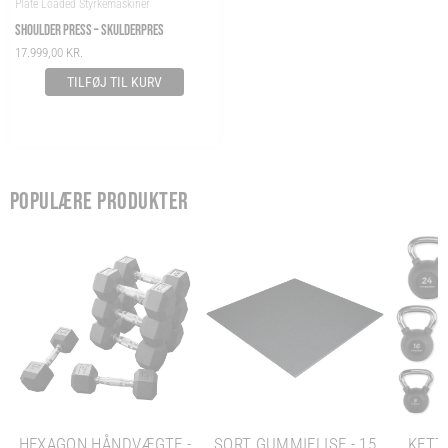
Plate Loaded Styrkemaskiner
SHOULDER PRESS – SKULDERPRES
17.999,00
KR.
TILFØJ TIL KURV
POPULÆRE PRODUKTER
HEXAGON HÅNDVÆGTE -
SORT GUMMIFLISE - 15
KETTL