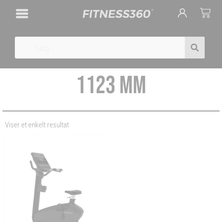
Gå
Cart
til
indholdet
Search
1123 MM
Viser et enkelt resultat