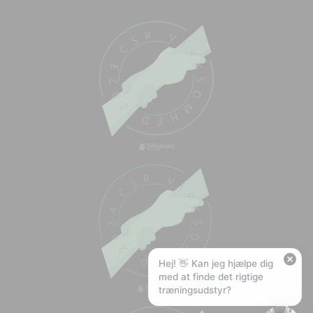
Chat med os
Svar inden for sekunder
🏋️
Hej! Hvad kan jeg hjælpe med?
Stil mig et spørgsmål om vores produkter,
levering eller returnering — jeg er klar!
🚚
Hvad koster fragt, og hvor hurtigt leverer I?
📦
Har I gratis fragt?
❤️
Kan I lave et tilbud?
Hej! 👋 Kan jeg hjælpe dig
med at finde det rigtige
træningsudstyr?