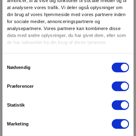
annoncer, til at vise dig funktioner til sociale medier og til
VIND 2 VALGFRIE HÅNDVÆGTE 💥
at analysere vores trafik. Vi deler også oplysninger om
Email
Tilmeld dig nyhedsbrevet og deltag i
din brug af vores hjemmeside med vores partnere inden
TILMELD
konkurrencen om 2 valgfrie
for sociale medier, annonceringspartnere og
analysepartnere. Vores partnere kan kombinere disse
håndvægte. (
Vælg selv vægten –
SHOWROOM & AFHENTNING
data med andre oplysninger, du har givet dem, eller som
maks. 1.000 kr.)
de har indsamlet fra din brug af deres tjenester.
Navn
Man-tors: 08:30 - 15:30
Fredag: 08:30 - 15:00
Samtykkevalg
Email
Nødvendig
Helligdage: Lukket
Showroomet er åbent i samme periode. Kontakt os
gerne inden besøg.
Præferencer
Du kan kontakte os på mail
kundeservice@fitness360.dk, som vi besvarer inden
for 2 hverdage.
Statistik
Marketing
Deltag i konkurrencen