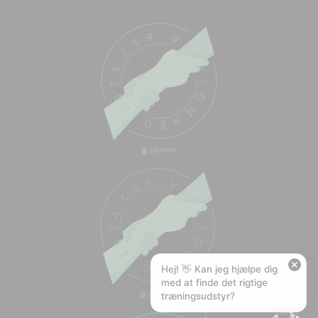
Chat med os
Svar inden for sekunder
🏋️
Hej! Hvad kan jeg hjælpe med?
Stil mig et spørgsmål om vores produkter,
levering eller returnering — jeg er klar!
🚚
Hvad koster fragt, og hvor hurtigt leverer I?
📦
Har I gratis fragt?
❤️
Kan I lave et tilbud?
Hej! 👋 Kan jeg hjælpe dig
med at finde det rigtige
træningsudstyr?