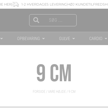
RE HER)
1-2 HVERDAGES LEVERING
HØJ KUNDETILFREDSHE
Search
Search
OPBEVARING
GULVE
CARDIO
9 CM
FORSIDE
/ VARE HØJDE / 9 CM