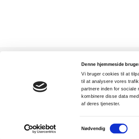
Denne hjemmeside bruger
Vi bruger cookies til at til
TILMELD
SHOWROOM &
til at analysere vores tra
partnere inden for sociale
NYHEDSBREVET
AFHENTNING
kombinere disse data med a
af deres tjenester.
Få nyheder, tips og tilbud
Man-tors: 08:30 - 15:
smidt direkte i indbakken
Fredag: 08:30 - 15:0
Samtykkevalg
Nødvendig
– før alle andre. Ingen
Helligdage: Lukket
spam, kun styrke!
Showroomet er åben