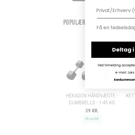
POPULÆRE PRODUKTER
Deltag 
Ved tilmelding accepte
e-mail. Læs 
Konkurrencen 
HEXAGON HÅNDVÆGTE -
KET
DUMBBELLS - 1-45 KG
39 KR.
PÅ LAGER