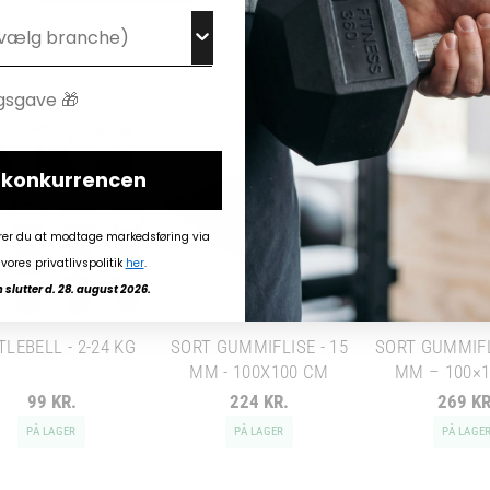
i konkurrencen
rer du at modtage markedsføring via
vores privatlivspolitik
her
.
slutter d. 28. august 2026.
TLEBELL - 2-24 KG
SORT GUMMIFLISE - 15
SORT GUMMIFL
MM - 100X100 CM
MM – 100×
99 KR.
224 KR.
269 KR
PÅ LAGER
PÅ LAGER
PÅ LAGE