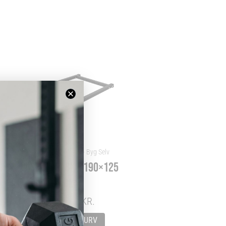
Racks og Rigs Dele - Byg Selv
BASE TIL RACK – 190×125
CM
1.999,00
KR.
TILFØJ TIL KURV