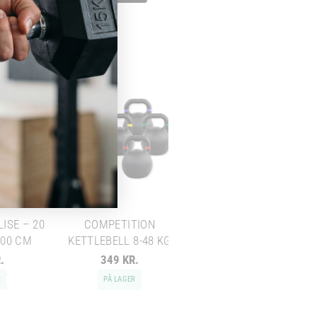
VÆGTSTANGSSÆT: 20
KG STANG + SORTE
SKIVER
ISE – 20
COMPETITION
100 CM
KETTLEBELL 8-48 KG
Chat med os
.
349 KR.
0 KR.
Svar inden for sekunder
R
PÅ LAGER
PÅ LAGER
🏋️