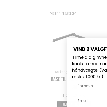
Viser 4 resultater
VIND 2 VALG
Tilmeld dig nyhe
konkurrencen om
håndvægte. (
Væ
Racks og Rigs Dele - Byg Selv
maks. 1.000 kr.)
BASE TIL RACK – 125×125
Navn
CM
1.699,00
KR.
Email
TILFØJ TIL KURV