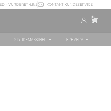
D – VURDERET 4,9/5
KONTAKT KUNDESERVICE
Cart
0
STYRKEMASKINER
ERHVERV