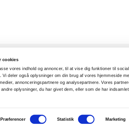
 cookies
passe vores indhold og annoncer, til at vise dig funktioner til soci
KONTAKT
INFOR
fik. Vi deler også oplysninger om din brug af vores hjemmeside m
 medier, annonceringspartnere og analysepartnere. Vores partne
ndre oplysninger, du har givet dem, eller som de har indsamlet 
Knudlundvej 24, 8653
Om Fitn
Them
Komplet
30
88 63 88 62
0
Showr
Præferencer
Statistik
Marketing
Kundeservice@fitness360.dk
Finansi
t i