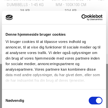
DUMBBELLS - 1-45 KG
MM - 100X100 CM
39 KR.
224 KR.
PÅ LAGER
PÅ LAGER
Denne hjemmeside bruger cookies
Vi bruger cookies til at tilpasse vores indhold og
annoncer, til at vise dig funktioner til sociale medier og til
VIND 2 VALGFRIE HÅNDVÆGTE 💥
at analysere vores trafik. Vi deler også oplysninger om
Tilmeld dig nyhedsbrevet og deltag i
din brug af vores hjemmeside med vores partnere inden
konkurrencen om 2 valgfrie
for sociale medier, annonceringspartnere og
TILMELD NYHEDSBREVET
analysepartnere. Vores partnere kan kombinere disse
håndvægte. (
Vælg selv vægten –
data med andre oplysninger, du har givet dem, eller som
maks. 1.000 kr.)
de har indsamlet fra din brug af deres tjenester.
Navn
Få nyheder, tips og tilbud smidt direkte i indbakken
– før alle andre. Ingen spam, kun styrke!
Samtykkevalg
Email
Nødvendig
Email
TILMELD