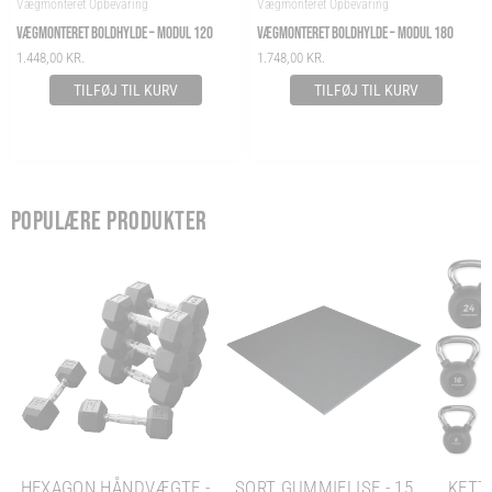
Vægmonteret Opbevaring
Vægmonteret Opbevaring
VÆGMONTERET BOLDHYLDE – MODUL 120
VÆGMONTERET BOLDHYLDE – MODUL 180
1.448,00
KR.
1.748,00
KR.
TILFØJ TIL KURV
TILFØJ TIL KURV
POPULÆRE PRODUKTER
HEXAGON HÅNDVÆGTE -
SORT GUMMIFLISE - 15
KETTL