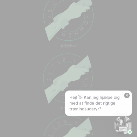
Chat med os
Svar inden for sekunder
🏋️
Hej! Hvad kan jeg hjælpe med?
Stil mig et spørgsmål om vores produkter,
levering eller returnering — jeg er klar!
🚚
Hvad koster fragt, og hvor hurtigt leverer I?
📦
Har I gratis fragt?
❤️
Kan I lave et tilbud?
Hej! 👋 Kan jeg hjælpe dig
med at finde det rigtige
træningsudstyr?