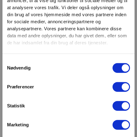
annoncer, til at vise dig funktioner til sociale medier og til
VIND 2 VALGFRIE HÅNDVÆGTE 💥
at analysere vores trafik. Vi deler også oplysninger om
Email
Tilmeld dig nyhedsbrevet og deltag i
din brug af vores hjemmeside med vores partnere inden
TILMELD
konkurrencen om 2 valgfrie
for sociale medier, annonceringspartnere og
analysepartnere. Vores partnere kan kombinere disse
håndvægte. (
Vælg selv vægten –
SHOWROOM & AFHENTNING
data med andre oplysninger, du har givet dem, eller som
maks. 1.000 kr.)
de har indsamlet fra din brug af deres tjenester.
Navn
Man-tors: 08:30 - 15:30
Fredag: 08:30 - 15:00
Samtykkevalg
Email
Nødvendig
Helligdage: Lukket
Showroomet er åbent i samme periode. Kontakt os
gerne inden besøg.
Præferencer
Du kan kontakte os på mail
kundeservice@fitness360.dk, som vi besvarer inden
for 2 hverdage.
Statistik
Marketing
Deltag i konkurrencen