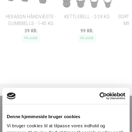
HEXAGON HÅNDVÆGTE -
KETTLEBELL - 2-24 KG
SORT 
DUMBBELLS - 1-45 KG
MM 
39 KR.
99 KR.
PÅ LAGER
PÅ LAGER
TILMELD NYHEDSBREVET
Denne hjemmeside bruger cookies
Få nyheder, tips og tilbud smidt direkte i indbakken
Vi bruger cookies til at tilpasse vores indhold og
– før alle andre. Ingen spam, kun styrke!