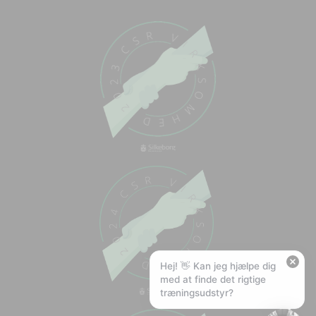
Chat med os
Svar inden for sekunder
🏋️
Hej! Hvad kan jeg hjælpe med?
Stil mig et spørgsmål om vores produkter,
levering eller returnering — jeg er klar!
🚚
Hvad koster fragt, og hvor hurtigt leverer I?
📦
Har I gratis fragt?
❤️
Kan I lave et tilbud?
Hej! 👋 Kan jeg hjælpe dig
med at finde det rigtige
træningsudstyr?