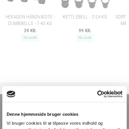
HEXAGON HÅNDVÆGTE -
KETTLEBELL - 2-24 KG
SORT 
DUMBBELLS - 1-45 KG
MM 
39 KR.
99 KR.
PÅ LAGER
PÅ LAGER
TILMELD NYHEDSBREVET
Denne hjemmeside bruger cookies
Få nyheder, tips og tilbud smidt direkte i indbakken
Vi bruger cookies til at tilpasse vores indhold og
– før alle andre. Ingen spam, kun styrke!