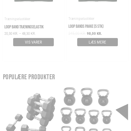
Træningselastikker
Træningselastikker
LOOP BANDS PAKKE (5 STK)
LOOP BAND TRÆNINGSELASTIK
245,00
KR.
20,30
KR.
–
48,30
KR.
98,00
KR.
VIS VARER
LÆS MERE
POPULÆRE PRODUKTER