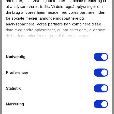
annoncer, til at vise dig funktioner til sociale medier og til
VIND 2 VALGFRIE HÅNDVÆGTE 💥
at analysere vores trafik. Vi deler også oplysninger om
Email
Tilmeld dig nyhedsbrevet og deltag i
din brug af vores hjemmeside med vores partnere inden
TILMELD
konkurrencen om 2 valgfrie
for sociale medier, annonceringspartnere og
analysepartnere. Vores partnere kan kombinere disse
håndvægte. (
Vælg selv vægten –
SHOWROOM & AFHENTNING
data med andre oplysninger, du har givet dem, eller som
maks. 1.000 kr.)
de har indsamlet fra din brug af deres tjenester.
Navn
Man-tors: 08:30 - 15:30
Fredag: 08:30 - 15:00
Samtykkevalg
Email
Nødvendig
Helligdage: Lukket
Showroomet er åbent i samme periode. Kontakt os
gerne inden besøg.
Præferencer
Du kan kontakte os på mail
kundeservice@fitness360.dk, som vi besvarer inden
for 2 hverdage.
Statistik
Marketing
Deltag i konkurrencen