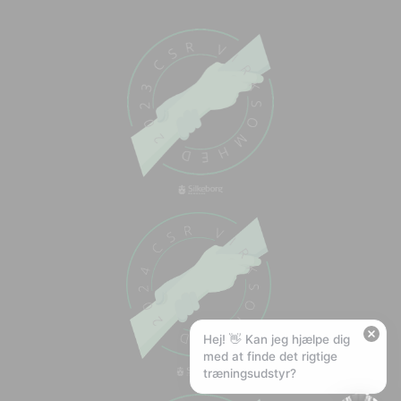
Chat med os
Svar inden for sekunder
🏋️
Hej! Hvad kan jeg hjælpe med?
Stil mig et spørgsmål om vores produkter,
levering eller returnering — jeg er klar!
🚚
Hvad koster fragt, og hvor hurtigt leverer I?
📦
Har I gratis fragt?
❤️
Kan I lave et tilbud?
Hej! 👋 Kan jeg hjælpe dig
med at finde det rigtige
træningsudstyr?