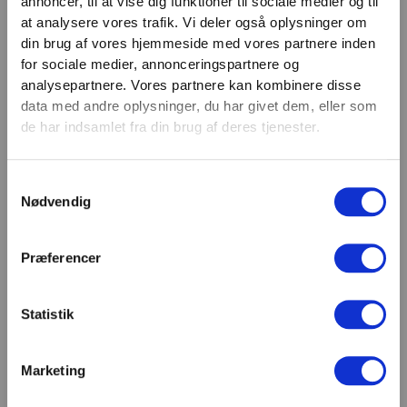
annoncer, til at vise dig funktioner til sociale medier og til
VIND 2 VALGFRIE HÅNDVÆGTE 💥
at analysere vores trafik. Vi deler også oplysninger om
Email
Tilmeld dig nyhedsbrevet og deltag i
din brug af vores hjemmeside med vores partnere inden
TILMELD
konkurrencen om 2 valgfrie
for sociale medier, annonceringspartnere og
analysepartnere. Vores partnere kan kombinere disse
håndvægte. (
Vælg selv vægten –
SHOWROOM & AFHENTNING
data med andre oplysninger, du har givet dem, eller som
maks. 1.000 kr.)
de har indsamlet fra din brug af deres tjenester.
Navn
Man-tors: 08:30 - 15:30
Fredag: 08:30 - 15:00
Samtykkevalg
Email
Nødvendig
Helligdage: Lukket
Showroomet er åbent i samme periode. Kontakt os
gerne inden besøg.
Præferencer
Du kan kontakte os på mail
kundeservice@fitness360.dk, som vi besvarer inden
for 2 hverdage.
Statistik
Marketing
Deltag i konkurrencen