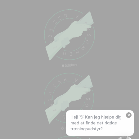
Chat med os
Svar inden for sekunder
🏋️
Hej! Hvad kan jeg hjælpe med?
Stil mig et spørgsmål om vores produkter,
levering eller returnering — jeg er klar!
🚚
Hvad koster fragt, og hvor hurtigt leverer I?
📦
Har I gratis fragt?
❤️
Kan I lave et tilbud?
Hej! 👋 Kan jeg hjælpe dig
med at finde det rigtige
træningsudstyr?