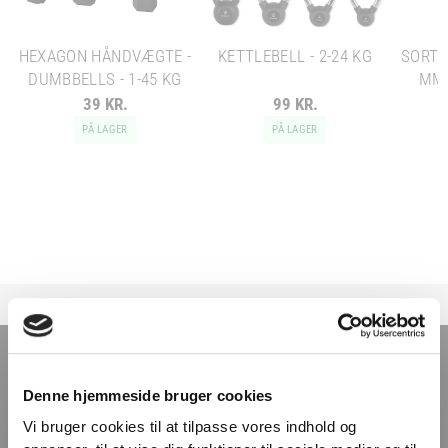
HEXAGON HÅNDVÆGTE -
KETTLEBELL - 2-24 KG
SORT 
DUMBBELLS - 1-45 KG
MM 
39 KR.
99 KR.
PÅ LAGER
PÅ LAGER
TILMELD NYHEDSBREVET
Denne hjemmeside bruger cookies
Få nyheder, tips og tilbud smidt direkte i indbakken
Vi bruger cookies til at tilpasse vores indhold og
– før alle andre. Ingen spam, kun styrke!