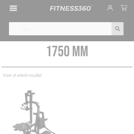
Gå
Cart
til
indholdet
Search
1750 MM
Viser et enkelt resultat