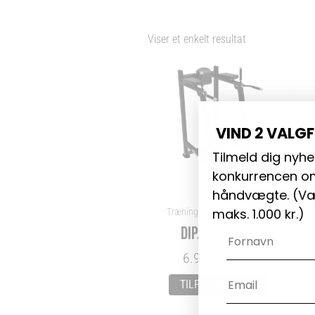
Viser et enkelt resultat
VIND 2 VALG
Tilmeld dig nyhe
konkurrencen om
håndvægte. (
Væ
maks. 1.000 kr.)
Træningsbænke og Stativer
DIP/LEG RAISE
Navn
6.999,00
KR.
Email
TILFØJ TIL KURV