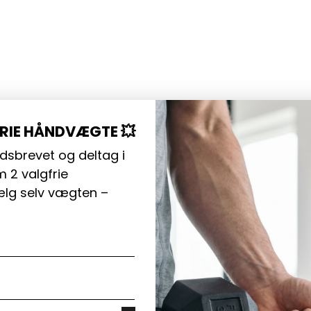
FRIE HÅNDVÆGTE 💥
dsbrevet og deltag i
 2 valgfrie
lg selv vægten –