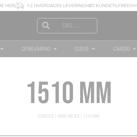
RE HER)
1-2 HVERDAGES LEVERING
HØJ KUNDETILFREDSHE
Search
Search
OPBEVARING
GULVE
CARDIO
1510 MM
FORSIDE
/ VARE HØJDE / 1510 MM