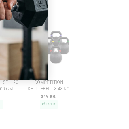
HEXAGON HÅNDVÆGT -
DUMBBELL - 15 KG
ISE – 20
COMPETITION
100 CM
KETTLEBELL 8-48 KG
Chat med os
.
349 KR.
319 KR.
Svar inden for sekunder
R
PÅ LAGER
PÅ LAGER
🏋️
Hej! Hvad kan jeg hjælpe med?