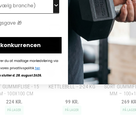
i konkurrencen
rer du at modtage markedsføring via
vores privatlivspolitik
her
.
slutter d. 28. august 2026.
 GUMMIFLISE - 15
KETTLEBELL - 2-24 KG
SORT GUMMIFL
M - 100X100 CM
MM – 100×
224 KR.
99 KR.
269 KR
PÅ LAGER
PÅ LAGER
PÅ LAGE