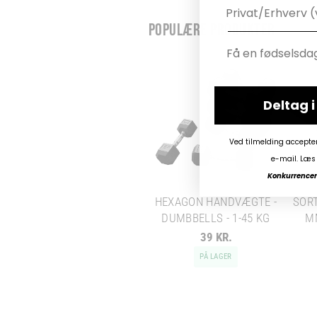
POPULÆRE PRODUKTER
Deltag 
Ved tilmelding accepte
e-mail. Læs 
Konkurrencen 
HEXAGON HÅNDVÆGTE -
SORT
DUMBBELLS - 1-45 KG
M
39 KR.
PÅ LAGER