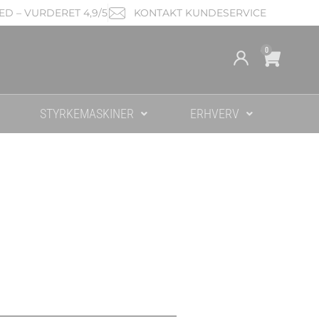
D – VURDERET 4,9/5
KONTAKT KUNDESERVICE
Cart
0
STYRKEMASKINER
ERHVERV