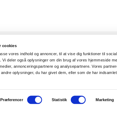
 cookies
passe vores indhold og annoncer, til at vise dig funktioner til soci
KONTAKT
INFOR
fik. Vi deler også oplysninger om din brug af vores hjemmeside m
 medier, annonceringspartnere og analysepartnere. Vores partne
ndre oplysninger, du har givet dem, eller som de har indsamlet 
Knudlundvej 24, 8653
Om Fitn
Them
Komplet
30
88 63 88 62
0
Showr
Præferencer
Statistik
Marketing
Kundeservice@fitness360.dk
Finansi
t i
CVR 36699191
Træning
takt os