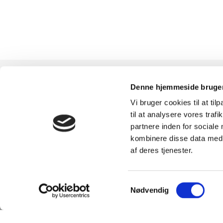
Denne hjemmeside bruger
Vi bruger cookies til at til
TILMELD
SHOWROOM &
til at analysere vores tra
partnere inden for sociale
NYHEDSBREVET
AFHENTNING
kombinere disse data med a
af deres tjenester.
Få nyheder, tips og tilbud
Man-tors: 08:30 - 15:
smidt direkte i indbakken
Fredag: 08:30 - 15:0
Samtykkevalg
Nødvendig
– før alle andre. Ingen
Helligdage: Lukket
spam, kun styrke!
Showroomet er åben
samme periode. Kon