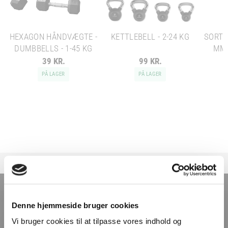
HEXAGON HÅNDVÆGTE -
KETTLEBELL - 2-24 KG
SORT 
DUMBBELLS - 1-45 KG
MM 
39 KR.
99 KR.
PÅ LAGER
PÅ LAGER
TILMELD NYHEDSBREVET
Denne hjemmeside bruger cookies
Få nyheder, tips og tilbud smidt direkte i indbakken
Vi bruger cookies til at tilpasse vores indhold og
– før alle andre. Ingen spam, kun styrke!