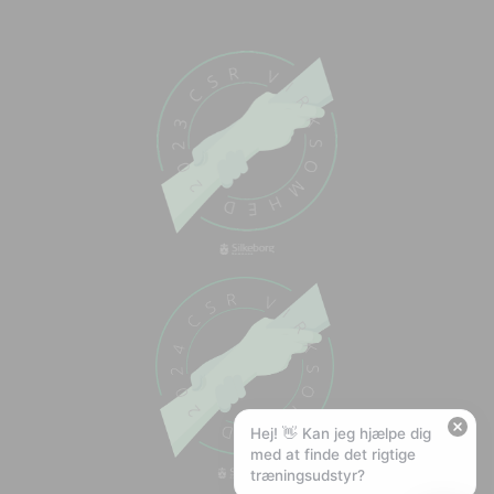
Chat med os
Svar inden for sekunder
🏋️
Hej! Hvad kan jeg hjælpe med?
Stil mig et spørgsmål om vores produkter,
levering eller returnering — jeg er klar!
🚚
Hvad koster fragt, og hvor hurtigt leverer I?
📦
Har I gratis fragt?
❤️
Kan I lave et tilbud?
Hej! 👋 Kan jeg hjælpe dig
med at finde det rigtige
træningsudstyr?