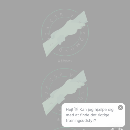
Chat med os
Svar inden for sekunder
🏋️
Hej! Hvad kan jeg hjælpe med?
Stil mig et spørgsmål om vores produkter,
levering eller returnering — jeg er klar!
🚚
Hvad koster fragt, og hvor hurtigt leverer I?
📦
Har I gratis fragt?
❤️
Kan I lave et tilbud?
Hej! 👋 Kan jeg hjælpe dig
med at finde det rigtige
træningsudstyr?