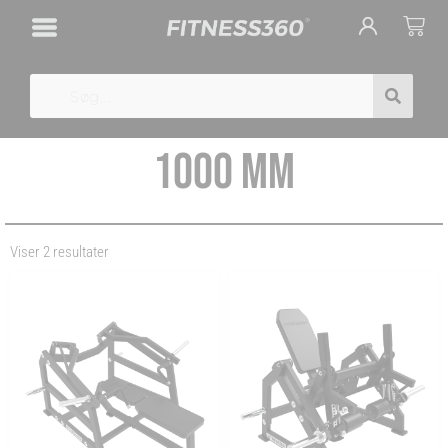
Gå
Cart
til
indholdet
Search
1000 MM
Viser 2 resultater