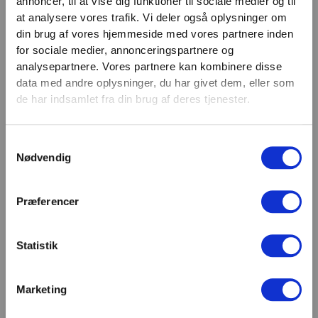
annoncer, til at vise dig funktioner til sociale medier og til
VIND 2 VALGFRIE HÅNDVÆGTE 💥
at analysere vores trafik. Vi deler også oplysninger om
Email
Tilmeld dig nyhedsbrevet og deltag i
din brug af vores hjemmeside med vores partnere inden
TILMELD
konkurrencen om 2 valgfrie
for sociale medier, annonceringspartnere og
analysepartnere. Vores partnere kan kombinere disse
håndvægte. (
Vælg selv vægten –
SHOWROOM & AFHENTNING
data med andre oplysninger, du har givet dem, eller som
maks. 1.000 kr.)
de har indsamlet fra din brug af deres tjenester.
Navn
Man-tors: 08:30 - 15:30
Fredag: 08:30 - 15:00
Samtykkevalg
Email
Nødvendig
Helligdage: Lukket
Showroomet er åbent i samme periode. Kontakt os
gerne inden besøg.
Præferencer
Du kan kontakte os på mail
kundeservice@fitness360.dk, som vi besvarer inden
for 2 hverdage.
Statistik
Marketing
Deltag i konkurrencen